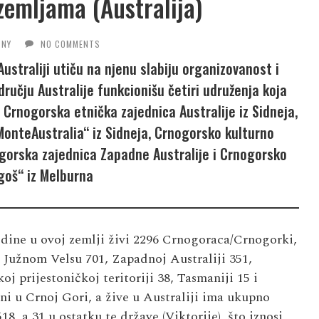
zemljama (Australija)
NY
NO COMMENTS
ustraliji utiču na njenu slabiju organizovanost i
učju Australije funkcionišu četiri udruženja koja
: Crnogorska etnička zajednica Australije iz Sidneja,
„MonteAustralia“ iz Sidneja, Crnogorsko kulturno
ogorska zajednica Zapadne Australije i Crnogorsko
goš“ iz Melburna
odine u ovoj zemlji živi 2296 Crnogoraca/Crnogorki,
m Južnom Velsu 701, Zapadnoj Australiji 351,
oj prijestoničkoj teritoriji 38, Tasmaniji 15 i
eni u Crnoj Gori, a žive u Australiji ima ukupno
8, a 31 u ostatku te države (Viktorije), što iznosi