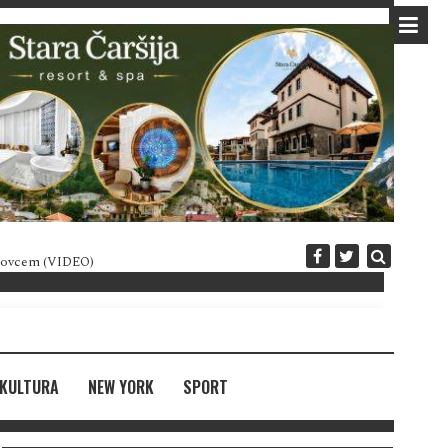
 novcem (VIDEO)
Diplomatija po crnogorski
KULTURA
NEW YORK
SPORT