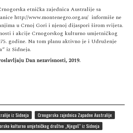
Crnogorska etnička zajednica Australije sa
ranice
http://www.montenegro.org.au/
informiše ne
anjima u Crnoj Gori i njenoj dijaspori širom svijeta.
nosti i akcije Crnogorskog kulturno umjetničkog
75. godine. Na tom planu aktivno je i Udruženje
a“ iz Sidneja.
roslavljaju Dan nezavisnosti, 2019.
alije iz Sidneja
Crnogorska zajednica Zapadne Australije
orsko kulturno umjetničkog društvo „Njegoš“ iz Sidneja