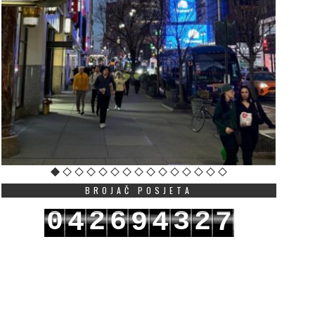
BROJAČ POSJETA
0
2
6
3
2
4
9
4
7
1
3
7
4
3
5
0
5
8