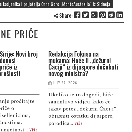
 iseljenika i prijatelja Crne Gore „MonteAustralia“ iz Sidneja
Share:
NE PRIČE
Sirije: Novi broj
Redakcija Fokusa na
R
 donosi
mukama: Hoće li „dežurni
B
priče iz
Ćaciji“ iz dijaspore dočekati
d
rošlosti
novog ministra?
L
JULY 27, 2026
Ukoliko se to dogodi, biće
U
nju pročitajte
zanimljivo vidjeti kako će
i
riče o
takav potez „dežurni Ćaciji“
z
iseljenicima,
objasniti ostatku dijaspore,
o
ičnostima,
porodica...
o
Više
 umjetnost...
Više