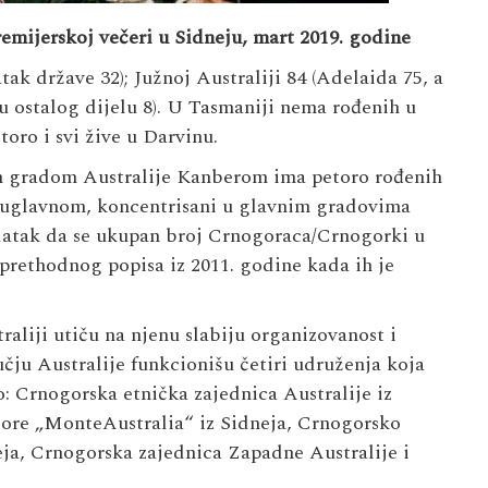
emijerskoj večeri u Sidneju, mart 2019. godine
ak države 32); Južnoj Australiji 84 (Adelaida 75, a
 u ostalog dijelu 8). U Tasmaniji nema rođenih u
toro i svi žive u Darvinu.
nim gradom Australije Kanberom ima petoro rođenih
, uglavnom, koncentrisani u glavnim gradovima
odatak da se ukupan broj Crnogoraca/Crnogorki u
 prethodnog popisa iz 2011. godine kada ih je
raliji utiču na njenu slabiju organizovanost i
ju Australije funkcionišu četiri udruženja koja
o: Crnogorska etnička zajednica Australije iz
 Gore „MonteAustralia“ iz Sidneja, Crnogorsko
ja, Crnogorska zajednica Zapadne Australije i