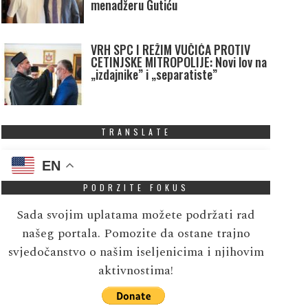
menadžeru Gutiću
VRH SPC I REŽIM VUČIĆA PROTIV
CETINJSKE MITROPOLIJE: Novi lov na
„izdajnike” i „separatiste”
TRANSLATE
EN
PODRZITE FOKUS
Sada svojim uplatama možete podržati rad
našeg portala. Pomozite da ostane trajno
svjedočanstvo o našim iseljenicima i njihovim
aktivnostima!