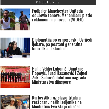
POSLEDNJE
Fudbaler Manchester Uniteda
oduševio fanove: Mehaničaru platio
reklamom, ne novcem (VIDEO)
Diplomatija po crnogorski: Uvrijedi
ljekare, pa postani generalna
konzulka u Istanbulu
Hulija Velilja Lakonić, Dimitrije
Popović, Fuad Hasanović i Zejnel
Zeka Šabović dobitnici nagrada
Ministarstva dijaspore
Karlos Alkaraz slavio titulu u
restoranu naših iseljenika na
Menhetnu: Evo šta je obećao