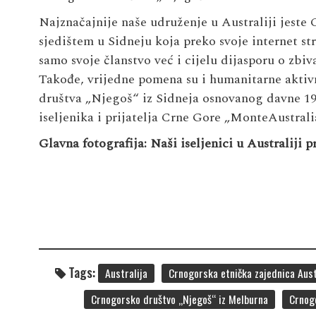
Najznačajnije naše udruženje u Australiji jeste 
sjedištem u Sidneju koja preko svoje internet st
samo svoje članstvo već i cijelu dijasporu o zbiv
Takođe, vrijedne pomena su i humanitarne aktiv
društva „Njegoš“ iz Sidneja osnovanog davne 19
iseljenika i prijatelja Crne Gore „MonteAustrali
Glavna fotografija: Naši iseljenici u Australiji p
Tags:
Australija
Crnogorska etnička zajednica Austr
Crnogorsko društvo „Njegoš“ iz Melburna
Crnog