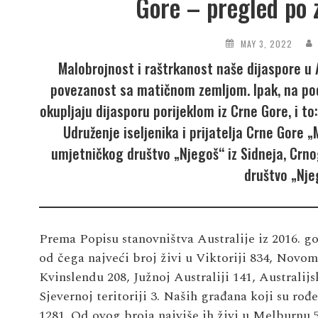
Gore – pregled po 
MAY 3, 2022
Malobrojnost i raštrkanost naše dijaspore u A
povezanost sa matičnom zemljom. Ipak, na podr
okupljaju dijasporu porijeklom iz Crne Gore, i to
Udruženje iseljenika i prijatelja Crne Gore 
umjetničkog društvo „Njegoš“ iz Sidneja, Crn
društvo „Nje
Prema Popisu stanovništva Australije iz 2016. g
od čega najveći broj živi u Viktoriji 834, Novo
Kvinslendu 208, Južnoj Australiji 141, Australijsk
Sjevernoj teritoriji 3. Naših građana koji su rođ
1281. Od ovog broja najviše ih živi u Melburnu 51