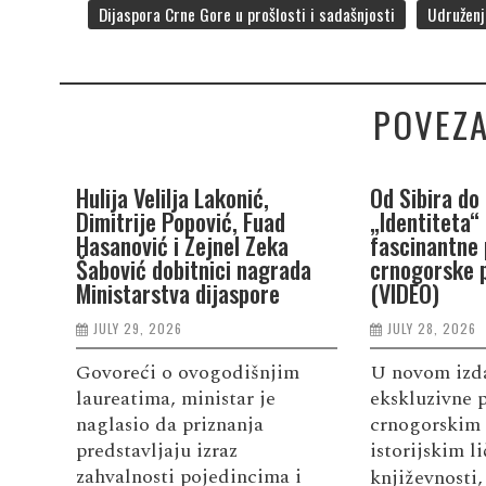
Dijaspora Crne Gore u prošlosti i sadašnjosti
Udruženje
POVEZA
Hulija Velilja Lakonić,
Od Sibira do 
Dimitrije Popović, Fuad
„Identiteta“
Hasanović i Zejnel Zeka
fascinantne 
Šabović dobitnici nagrada
crnogorske p
Ministarstva dijaspore
(VIDEO)
JULY 29, 2026
JULY 28, 2026
Govoreći o ovogodišnjim
U novom izda
laureatima, ministar je
ekskluzivne p
naglasio da priznanja
crnogorskim 
predstavljaju izraz
istorijskim l
zahvalnosti pojedincima i
književnosti,