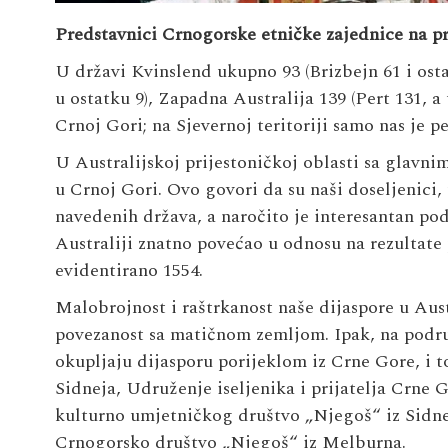
Predstavnici Crnogorske etničke zajednice na pr
U državi Kvinslend ukupno 93 (Brizbejn 61 i ostat
u ostatku 9), Zapadna Australija 139 (Pert 131, a
Crnoj Gori; na Sjevernoj teritoriji samo nas je pe
U Australijskoj prijestoničkoj oblasti sa glav
u Crnoj Gori. Ovo govori da su naši doseljenici
navedenih država, a naročito je interesantan p
Australiji znatno povećao u odnosu na rezultate
evidentirano 1554.
Malobrojnost i raštrkanost naše dijaspore u Aust
povezanost sa matičnom zemljom. Ipak, na područ
okupljaju dijasporu porijeklom iz Crne Gore, i t
Sidneja, Udruženje iseljenika i prijatelja Crne
kulturno umjetničkog društvo „Njegoš“ iz Sidne
Crnogorsko društvo „Njegoš“ iz Melburna.