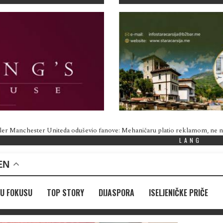
ler Manchester Uniteda oduševio fanove: Mehaničaru platio reklamom, ne
LANG
EN
U FOKUSU
TOP STORY
DIJASPORA
ISELJENIČKE PRIČE