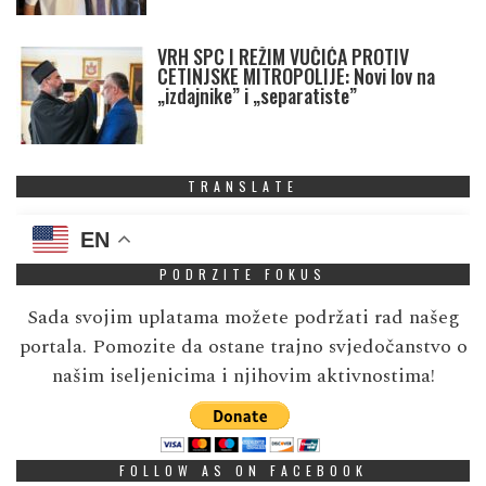
VRH SPC I REŽIM VUČIĆA PROTIV
CETINJSKE MITROPOLIJE: Novi lov na
„izdajnike” i „separatiste”
TRANSLATE
EN
PODRZITE FOKUS
Sada svojim uplatama možete podržati rad našeg
portala. Pomozite da ostane trajno svjedočanstvo o
našim iseljenicima i njihovim aktivnostima!
FOLLOW AS ON FACEBOOK