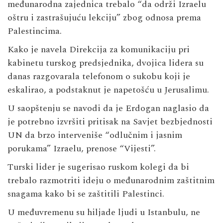
međunarodna zajednica trebalo “da održi Izraelu
oštru i zastrašujuću lekciju” zbog odnosa prema
Palestincima.
Kako je navela Direkcija za komunikaciju pri
kabinetu turskog predsjednika, dvojica lidera su
danas razgovarala telefonom o sukobu koji je
eskalirao, a podstaknut je napetošću u Jerusalimu.
U saopštenju se navodi da je Erdogan naglasio da
je potrebno izvršiti pritisak na Savjet bezbjednosti
UN da brzo interveniše “odlučnim i jasnim
porukama” Izraelu, prenose “Vijesti”.
Turski lider je sugerisao ruskom kolegi da bi
trebalo razmotriti ideju o međunarodnim zaštitnim
snagama kako bi se zaštitili Palestinci.
U međuvremenu su hiljade ljudi u Istanbulu, ne