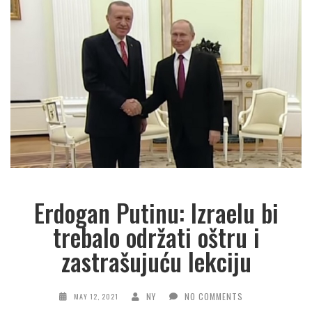
Erdogan Putinu: Izraelu bi
trebalo održati oštru i
zastrašujuću lekciju
NY
NO COMMENTS
MAY 12, 2021