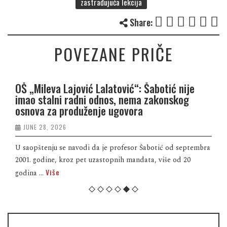
zastrađujuća lekcija
Share:
POVEZANE PRIČE
OŠ „Mileva Lajović Lalatović“: Šabotić nije
imao stalni radni odnos, nema zakonskog
osnova za produženje ugovora
JUNE 28, 2026
U saopštenju se navodi da je profesor Šabotić od septembra
2001. godine, kroz pet uzastopnih mandata, više od 20
Više
godina ...