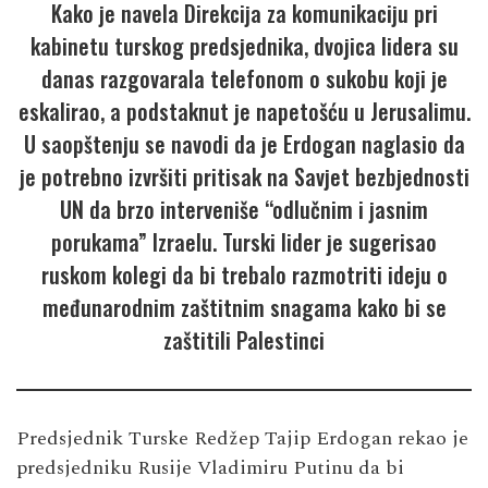
Kako je navela Direkcija za komunikaciju pri
kabinetu turskog predsjednika, dvojica lidera su
danas razgovarala telefonom o sukobu koji je
eskalirao, a podstaknut je napetošću u Jerusalimu.
U saopštenju se navodi da je Erdogan naglasio da
je potrebno izvršiti pritisak na Savjet bezbjednosti
UN da brzo interveniše “odlučnim i jasnim
porukama” Izraelu. Turski lider je sugerisao
ruskom kolegi da bi trebalo razmotriti ideju o
međunarodnim zaštitnim snagama kako bi se
zaštitili Palestinci
Predsjednik Turske Redžep Tajip Erdogan rekao je
predsjedniku Rusije Vladimiru Putinu da bi