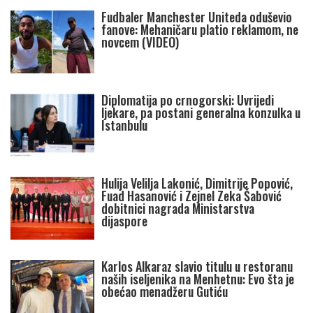
Fudbaler Manchester Uniteda oduševio
fanove: Mehaničaru platio reklamom, ne
novcem (VIDEO)
Diplomatija po crnogorski: Uvrijedi
ljekare, pa postani generalna konzulka u
Istanbulu
Hulija Velilja Lakonić, Dimitrije Popović,
Fuad Hasanović i Zejnel Zeka Šabović
dobitnici nagrada Ministarstva
dijaspore
Karlos Alkaraz slavio titulu u restoranu
naših iseljenika na Menhetnu: Evo šta je
obećao menadžeru Gutiću