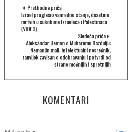
Prethodna priča
Izrael proglasio vanredno stanje, desetine
mrtvih u sukobima Izraelaca i Palestinaca
(VIDEO)
Sledeća priča
Aleksandar Hemon o Muharemu Bazdulju:
Nemanjin mali, intelektualni nesrećnik,
zauvijek zavisan o odobravanju i potvrdi od
strane moćnijih i spretnijih
KOMENTARI
Subscribe
Login