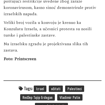
poštujući restrikcije uvedene zbog zaraze
koronavirusom, kasno sinoć demonstrirale protiv
izraelskih napada.
Veliki broj vozila u konvoju je krenuo ka
Konzulatu Izraela, a učesnici protesta su nosili
turske i palestinske zastave.
Na izraelsku zgradu je projektivana slika tih
zastava.
Foto: Printscreen
Tags:
Izrael
očitati
Palestinci
Redžep Tajip Erdogan
Vladimir Putin