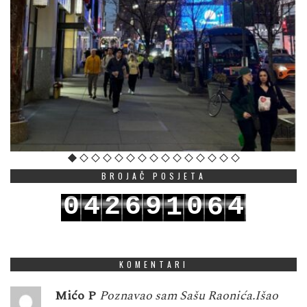
BROJAČ POSJETA
0
4
2
6
9
0
4
1
6
1
5
3
7
0
1
5
2
7
KOMENTARI
Mićo P
Poznavao sam Sašu Raonića.Išao