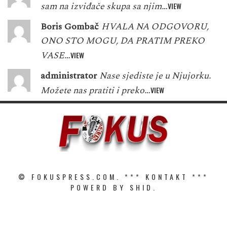
sam na izviđače skupa sa njim…
VIEW
Boris Gombač
HVALA NA ODGOVORU,
ONO STO MOGU, DA PRATIM PREKO
VASE…
VIEW
administrator
Nase sjediste je u Njujorku.
Možete nas pratiti i preko…
VIEW
© FOKUSPRESS.COM. ***
KONTAKT
***
POWERD BY SHID.