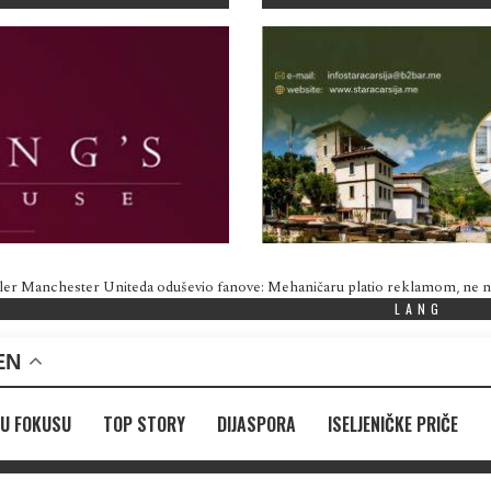
ler Manchester Uniteda oduševio fanove: Mehaničaru platio reklamom, ne
LANG
EN
U FOKUSU
TOP STORY
DIJASPORA
ISELJENIČKE PRIČE