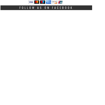
iza u SAD
čine boljom
FOLLOW AS ON FACEBOOK
JULY 16, 2026
JULY 10, 2026
ored vremenskog
"Specijalni gosti prijem
graničenja viza, novo
su predsjednica Republ
ravilo donosi i dodatna
Slovenije Nataša Pirc 
graničenja za međunarodne
predsjednik Republike
tudente, uključujući kraći ...
Hrvatske Zor...
Više
iše