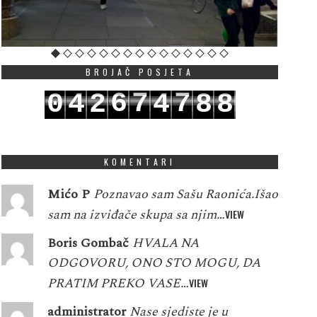
BROJAČ POSJETA
6
7
7
0
4
2
4
8
8
7
8
8
1
5
3
5
9
9
KOMENTARI
Mićo P
Poznavao sam Sašu Raonića.Išao
sam na izviđače skupa sa njim…
VIEW
Boris Gombač
HVALA NA
ODGOVORU, ONO STO MOGU, DA
PRATIM PREKO VASE…
VIEW
administrator
Nase sjediste je u