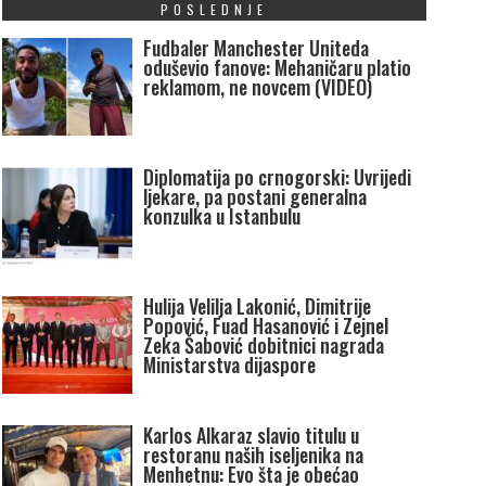
POSLEDNJE
Fudbaler Manchester Uniteda
oduševio fanove: Mehaničaru platio
reklamom, ne novcem (VIDEO)
Diplomatija po crnogorski: Uvrijedi
ljekare, pa postani generalna
konzulka u Istanbulu
Hulija Velilja Lakonić, Dimitrije
Popović, Fuad Hasanović i Zejnel
Zeka Šabović dobitnici nagrada
Ministarstva dijaspore
Karlos Alkaraz slavio titulu u
restoranu naših iseljenika na
Menhetnu: Evo šta je obećao