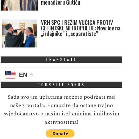
menadžeru Gutiću
VRH SPC I REŽIM VUČIĆA PROTIV
CETINJSKE MITROPOLIJE: Novi lov na
„izdajnike” i „separatiste”
TRANSLATE
EN
PODRZITE FOKUS
Sada svojim uplatama možete podržati rad
našeg portala. Pomozite da ostane trajno
svjedočanstvo o našim iseljenicima i njihovim
ramp uvodi ograničenje
Milatović povodom Da
aktivnostima!
rajanja studentskih,
državnosti: Najveća s
azmjenskih i novinarskih
Crne Gore su ljudi koji