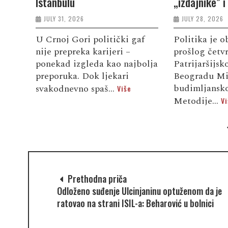
Istanbulu
„izdajnike” i
JULY 31, 2026
JULY 28, 2026
U Crnoj Gori politički gaf
Politika je o
nije prepreka karijeri –
prošlog četv
ponekad izgleda kao najbolja
Patrijaršijs
preporuka. Dok ljekari
Beogradu Mi
budimljansko
svakodnevno spaš...
Više
Metodije...
Vi
Prethodna priča
Odloženo suđenje Ulcinjaninu optuženom da je
ratovao na strani ISIL-a: Beharović u bolnici