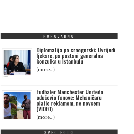
POPULARNO
Diplomatija po crnogorski: Uvrijedi
ljekare, pa postani generalna
konzulka u Istanbulu
(more…)
Fudbaler Manchester Uniteda
oduševio fanove: Mehaničaru
platio reklamom, ne novcem
(VIDEO)
(more…)
SPEC FOTO