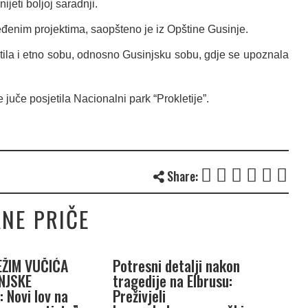
ijeti boljoj saradnji.
enim projektima, saopšteno je iz Opštine Gusinje.
ila i etno sobu, odnosno Gusinjsku sobu, gdje se upoznala
juče posjetila Nacionalni park “Prokletije”.
Share:
NE PRIČE
EŽIM VUČIĆA
Potresni detalji nakon
T
NJSKE
tragedije na Elbrusu:
t
 Novi lov na
Preživjeli
r