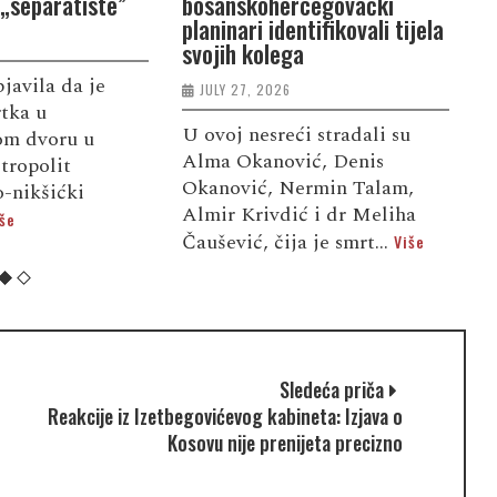
 „separatiste”
bosanskohercegovački
v
planinari identifikovali tijela
svojih kolega
bjavila da je
P
JULY 27, 2026
rtka u
o
U ovoj nesreći stradali su
kom dvoru u
p
Alma Okanović, Denis
tropolit
o
Okanović, Nermin Talam,
-nikšićki
s
Almir Krivdić i dr Meliha
še
V
Čaušević, čija je smrt...
Više
Sledeća priča
Reakcije iz Izetbegovićevog kabineta: Izjava o
Kosovu nije prenijeta precizno