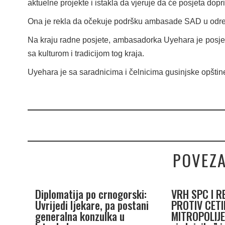
aktuelne projekte i istakla da vjeruje da će posjeta doprin
Ona je rekla da očekuje podršku ambasade SAD u određ
Na kraju radne posjete, ambasadorka Uyehara je posjet
sa kulturom i tradicijom tog kraja.
Uyehara je sa saradnicima i čelnicima gusinjske opštine 
POVEZA
Diplomatija po crnogorski:
VRH SPC I R
Uvrijedi ljekare, pa postani
PROTIV CETI
generalna konzulka u
MITROPOLIJE: