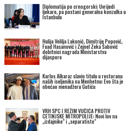
Diplomatija po crnogorski: Uvrijedi
ljekare, pa postani generalna konzulka u
Istanbulu
Hulija Velilja Lakonić, Dimitrije Popović,
Fuad Hasanović i Zejnel Zeka Šabović
dobitnici nagrada Ministarstva
dijaspore
Karlos Alkaraz slavio titulu u restoranu
naših iseljenika na Menhetnu: Evo šta je
obećao menadžeru Gutiću
VRH SPC I REŽIM VUČIĆA PROTIV
CETINJSKE MITROPOLIJE: Novi lov na
„izdajnike” i „separatiste”