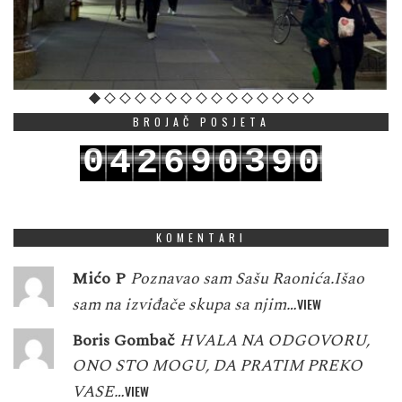
BROJAČ POSJETA
0
9
3
4
2
6
0
9
0
1
0
4
5
3
7
1
0
1
KOMENTARI
Mićo P
Poznavao sam Sašu Raonića.Išao
sam na izviđače skupa sa njim…
VIEW
Boris Gombač
HVALA NA ODGOVORU,
ONO STO MOGU, DA PRATIM PREKO
VASE…
VIEW