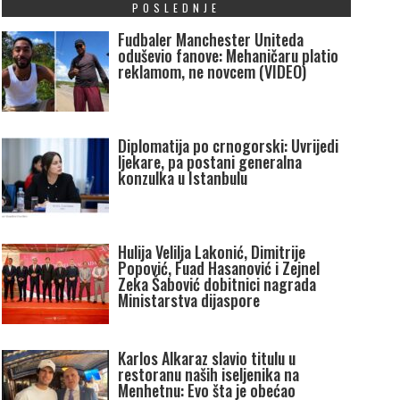
POSLEDNJE
Fudbaler Manchester Uniteda
oduševio fanove: Mehaničaru platio
reklamom, ne novcem (VIDEO)
Diplomatija po crnogorski: Uvrijedi
ljekare, pa postani generalna
konzulka u Istanbulu
Hulija Velilja Lakonić, Dimitrije
Popović, Fuad Hasanović i Zejnel
Zeka Šabović dobitnici nagrada
Ministarstva dijaspore
Karlos Alkaraz slavio titulu u
restoranu naših iseljenika na
Menhetnu: Evo šta je obećao