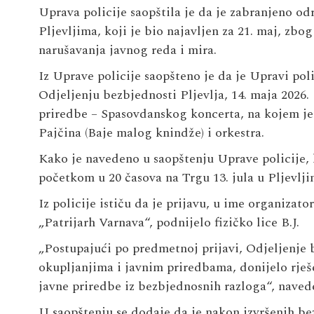
Uprava policije saopštila je da je zabranjeno o
Pljevljima, koji je bio najavljen za 21. maj, z
narušavanja javnog reda i mira.
Iz Uprave policije saopšteno je da je Upravi po
Odjeljenju bezbjednosti Pljevlja, 14. maja 2026.
priredbe – Spasovdanskog koncerta, na kojem je 
Pajčina (Baje malog knindže) i orkestra.
Kako je navedeno u saopštenju Uprave policije, k
početkom u 20 časova na Trgu 13. jula u Pljevlji
Iz policije ističu da je prijavu, u ime organiza
„Patrijarh Varnava“, podnijelo fizičko lice B.J.
„Postupajući po predmetnoj prijavi, Odjeljenje 
okupljanjima i javnim priredbama, donijelo rje
javne priredbe iz bezbjednosnih razloga“, navede
U saopštenju se dodaje da je nakon izvršenih b