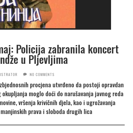
aj: Policija zabranila koncert
ndže u Pljevljima
NISTRATOR
NO COMMENTS
ezbjednosnih procjena utvrđeno da postoji opravdan
g okupljanja moglo doći do narušavanja javnog reda
ovine, vršenja krivičnih djela, kao i ugrožavanja
 manjinskih prava i sloboda drugih lica