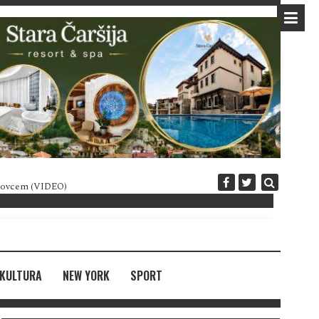
 novcem (VIDEO)
Diplomatija po crnogorski
KULTURA
NEW YORK
SPORT