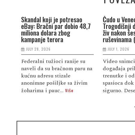
Skandal koji je potresao
Čudo u Venec
eBay: Bračni par dobio 48,7
Trogodišnji 
miliona dolara zbog
živ nakon še
kampanje terora
ruševinama 
JULY 28, 2026
JULY 1, 2026
Federalni tužioci ranije su
Video snimci
naveli da su bračnom paru na
događaja pri
kućnu adresu stizale
trenutke i od
anonimne pošiljke sa živim
spasioca dok 
žoharima i pauc...
sigurno. Dese
Više