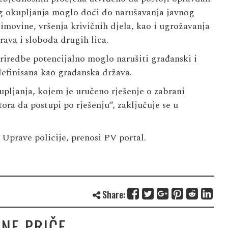
g okupljanja moglo doći do narušavanja javnog
imovine, vršenja krivičnih djela, kao i ugrožavanja
rava i sloboda drugih lica.
priredbe potencijalno moglo narušiti građanski i
efinisana kao građanska država.
pljanja, kojem je uručeno rješenje o zabrani
ra da postupi po rješenju“, zaključuje se u
 Uprave policije, prenosi
PV portal
.
Share:
NE PRIČE