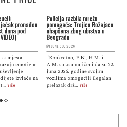
ueli:
Policija razbila mrežu
P
dječak pronađen
pomagača: Trojica Rožajaca
G
st dana pod
uhapšena zbog ubistva u
n
(VIDEO)
Beogradu
j
JUNE 30, 2026
 sa mjesta
"Konkretno, E.N., H.M. i
S
kazuju emotivne
A.M. su osumnjičeni da su 22.
d
uševljenje
juna 2026. godine svojim
u
dijete izvlače na
vozilima omogućili ilegalan
f
t...
prelazak drž...
d
Više
Više