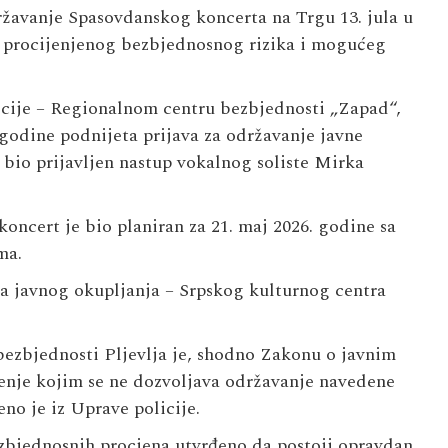
državanje Spasovdanskog koncerta na Trgu 13. jula u
bog procijenjenog bezbjednosnog rizika i mogućeg
licije – Regionalnom centru bezbjednosti „Zapad“,
 godine podnijeta prijava za održavanje javne
bio prijavljen nastup vokalnog soliste Mirka
oncert je bio planiran za 21. maj 2026. godine sa
ma.
tora javnog okupljanja – Srpskog kulturnog centra
bezbjednosti Pljevlja je, shodno Zakonu o javnim
šenje kojim se ne dozvoljava održavanje navedene
no je iz Uprave policije.
ezbjednosnih procjena utvrđeno da postoji opravdan