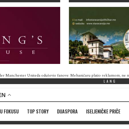
ler Manchester Uniteda oduševio fanove: Mehaničaru platio reklamom, ne
LANG
EN
U FOKUSU
TOP STORY
DIJASPORA
ISELJENIČKE PRIČE