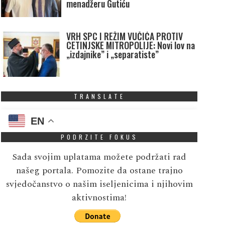
menadžeru Gutiću
VRH SPC I REŽIM VUČIĆA PROTIV
CETINJSKE MITROPOLIJE: Novi lov na
„izdajnike” i „separatiste”
TRANSLATE
EN
PODRZITE FOKUS
Sada svojim uplatama možete podržati rad
našeg portala. Pomozite da ostane trajno
svjedočanstvo o našim iseljenicima i njihovim
aktivnostima!