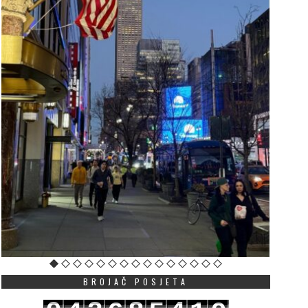
ut u EU kao povratak na
OŠ „Mileva Lajović
azimestan: Mandić
Lalatović“: Šabotić nij
astavlja da “čisti” državne
stalni radni odnos, ne
ubileje od njihove suštine
zakonskog osnova za
produženje ugovora
JUNE 30, 2026
JUNE 28, 2026
agovornici “Vijesti” ukazuju
U saopštenju se navodi
a, dok identitetski simboli
profesor Šabotić od
 Crnoj Gori više ne
septembra 2001. godine
unkcionišu kao znakovi
pet uzastopnih mandata
ruštvene integr...
Više
od 20 godina ...
Više
BROJAČ POSJETA