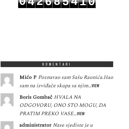
0
2
8
4
4
6
5
1
0
1
3
9
5
5
7
6
2
1
KOMENTARI
Mićo P
Poznavao sam Sašu Raonića.Išao
sam na izviđače skupa sa njim…
VIEW
Boris Gombač
HVALA NA
ODGOVORU, ONO STO MOGU, DA
PRATIM PREKO VASE…
VIEW
administrator
Nase sjediste je u