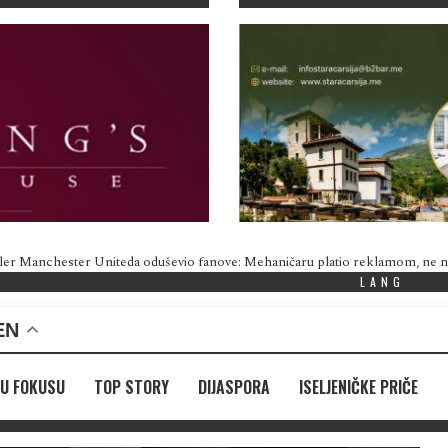
ler Manchester Uniteda oduševio fanove: Mehaničaru platio reklamom, ne
LANG
EN
U FOKUSU
TOP STORY
DIJASPORA
ISELJENIČKE PRIČE