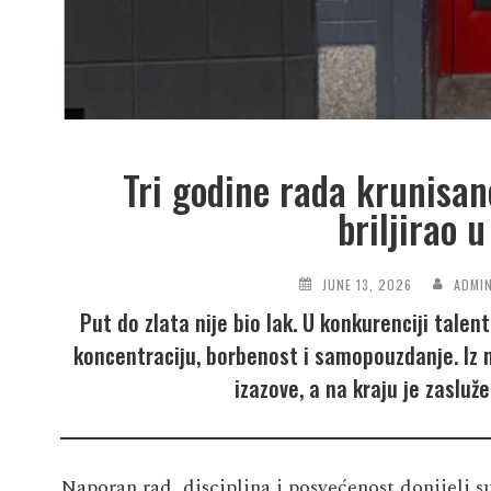
Tri godine rada krunisa
briljirao 
JUNE 13, 2026
ADMI
Put do zlata nije bio lak. U konkurenciji tal
koncentraciju, borbenost i samopouzdanje. Iz
izazove, a na kraju je zasluž
Naporan rad, disciplina i posvećenost donijeli