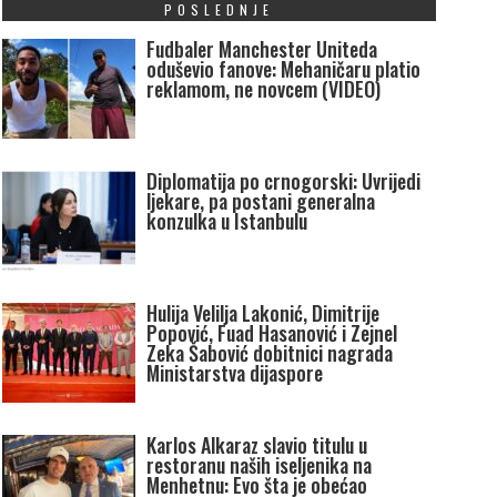
POSLEDNJE
Fudbaler Manchester Uniteda
oduševio fanove: Mehaničaru platio
reklamom, ne novcem (VIDEO)
Diplomatija po crnogorski: Uvrijedi
ljekare, pa postani generalna
konzulka u Istanbulu
Hulija Velilja Lakonić, Dimitrije
Popović, Fuad Hasanović i Zejnel
Zeka Šabović dobitnici nagrada
Ministarstva dijaspore
Karlos Alkaraz slavio titulu u
restoranu naših iseljenika na
Menhetnu: Evo šta je obećao