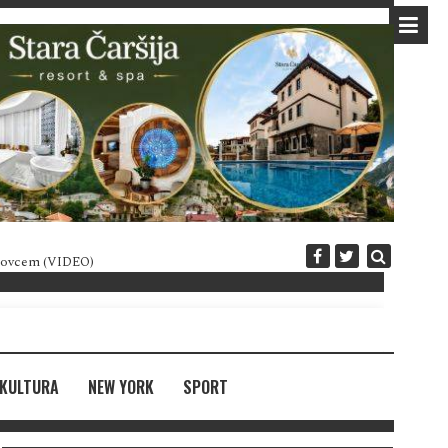
 novcem (VIDEO)
Diplomatija po crnogorski
KULTURA
NEW YORK
SPORT