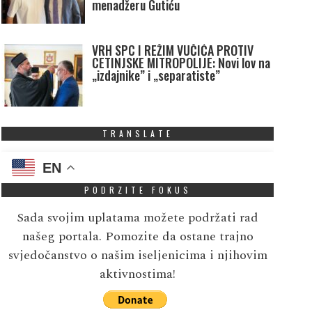
menadžeru Gutiću
VRH SPC I REŽIM VUČIĆA PROTIV
CETINJSKE MITROPOLIJE: Novi lov na
„izdajnike” i „separatiste”
TRANSLATE
EN
PODRZITE FOKUS
Sada svojim uplatama možete podržati rad
našeg portala. Pomozite da ostane trajno
svjedočanstvo o našim iseljenicima i njihovim
aktivnostima!