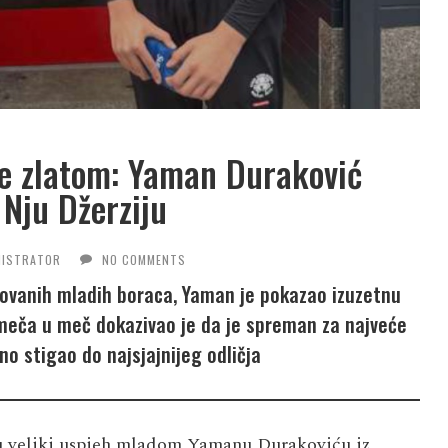
ne zlatom: Yaman Duraković
u Nju Džerziju
NISTRATOR
NO COMMENTS
entovanih mladih boraca, Yaman je pokazao izuzetnu
 meča u meč dokazivao je da je spreman za najveće
eno stigao do najsjajnijeg odličja
 su veliki uspjeh mladom Yamanu Durakoviću iz