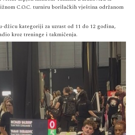
tižnom C.O.C. turniru borilačkih vještina održanom
-džicu kategoriji za uzrast od 11 do 12 godina,
adio kroz treninge i takmičenja.