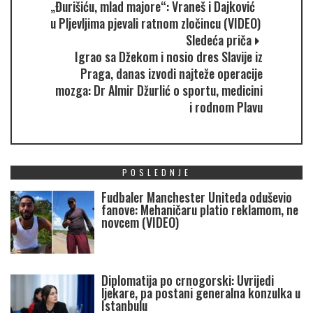
„Đurišiću, mlad majore“: Vraneš i Dajković
u Pljevljima pjevali ratnom zločincu (VIDEO)
Sledeća priča
Igrao sa Džekom i nosio dres Slavije iz
Praga, danas izvodi najteže operacije
mozga: Dr Almir Džurlić o sportu, medicini
i rodnom Plavu
POSLEDNJE
Fudbaler Manchester Uniteda oduševio
fanove: Mehaničaru platio reklamom, ne
novcem (VIDEO)
Diplomatija po crnogorski: Uvrijedi
ljekare, pa postani generalna konzulka u
Istanbulu