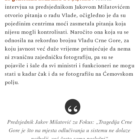
intervjua sa predsjednikom Jakovom Milatovićem
otvorio pitanja o radu Vlade, očigledno je da su
pojedinim centrima moći zasmetala pitanja koja
nijesu mogli kontrolisati. Naročito ona koja su se
odnosila na rekordno brojnu Vladu Crne Gore, za
koju javnost već duže vrijeme primjećuje da nema
ni zvaničnu zajedničku fotografiju, pa su se
pojavile i šale da svi ministri i funkcioneri ne mogu
stati u kadar čak i da se fotografišu na Ćemovskom
polju.
Predsjednik Jakov Milatović za Fokus: „Tragedija Crne
Gore je što na mjesta odlučivanja u sistemu ne dolaze
najbolji, već često samo poslušni“