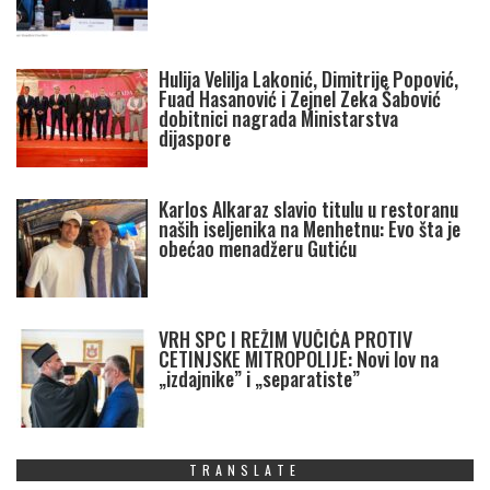
Hulija Velilja Lakonić, Dimitrije Popović,
Fuad Hasanović i Zejnel Zeka Šabović
dobitnici nagrada Ministarstva
dijaspore
Karlos Alkaraz slavio titulu u restoranu
naših iseljenika na Menhetnu: Evo šta je
obećao menadžeru Gutiću
VRH SPC I REŽIM VUČIĆA PROTIV
CETINJSKE MITROPOLIJE: Novi lov na
„izdajnike” i „separatiste”
TRANSLATE