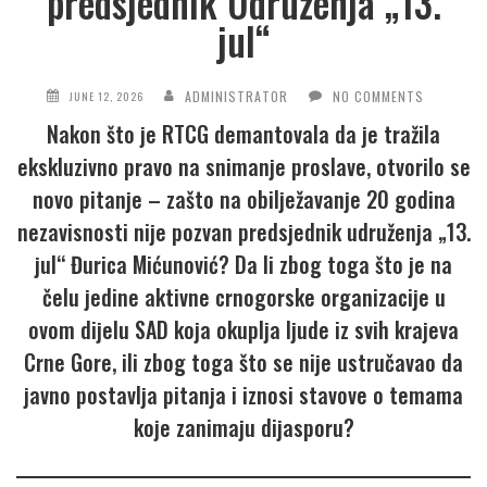
predsjednik Udruženja „13.
jul“
ADMINISTRATOR
NO COMMENTS
JUNE 12, 2026
Nakon što je RTCG demantovala da je tražila
ekskluzivno pravo na snimanje proslave, otvorilo se
novo pitanje – zašto na obilježavanje 20 godina
nezavisnosti nije pozvan predsjednik udruženja „13.
jul“ Đurica Mićunović? Da li zbog toga što je na
čelu jedine aktivne crnogorske organizacije u
ovom dijelu SAD koja okuplja ljude iz svih krajeva
Crne Gore, ili zbog toga što se nije ustručavao da
javno postavlja pitanja i iznosi stavove o temama
koje zanimaju dijasporu?