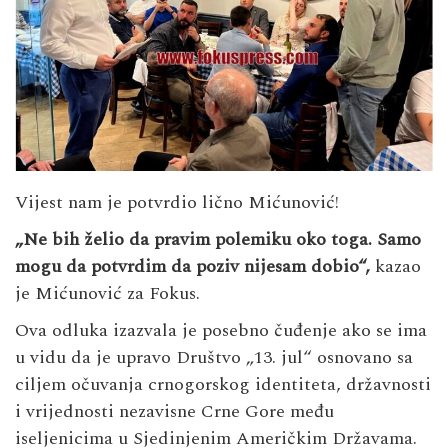
Vijest nam je potvrdio lično Mićunović!
„Ne bih želio da pravim polemiku oko toga. Samo
mogu da potvrdim da poziv nijesam dobio“,
kazao
je Mićunović za Fokus.
Ova odluka izazvala je posebno čuđenje ako se ima
u vidu da je upravo Društvo „13. jul“ osnovano sa
ciljem očuvanja crnogorskog identiteta, državnosti
i vrijednosti nezavisne Crne Gore među
iseljenicima u Sjedinjenim Američkim Državama.