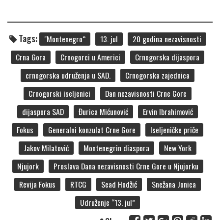
Tags:
"Montenegro“
13. jul
20 godina nezavisnosti
Crna Gora
Crnogorci u Americi
Crnogorska dijaspora
crnogorska udruženja u SAD.
Crnogorska zajednica
Crnogorski iseljenici
Dan nezavisnosti Crne Gore
dijaspora SAD
Đurica Mićunović
Ervin Ibrahimović
Fokus
Generalni konzulat Crne Gore
Iseljeničke priče
Jakov Milatović
Montenegrin diaspora
New York
Njujork
Proslava Dana nezavisnosti Crne Gore u Njujorku
Revija Fokus
RTCG
Sead Hodžić
Snežana Jonica
Udruženje “13. jul”