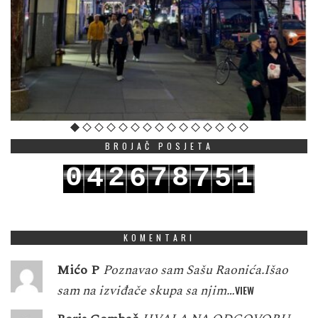
BROJAČ POSJETA
0
2
7
8
1
4
6
7
5
1
3
8
9
2
5
7
8
6
KOMENTARI
Mićo P
Poznavao sam Sašu Raonića.Išao
sam na izviđače skupa sa njim…
VIEW