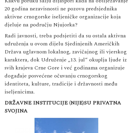
Kakvu poruku šalju dijaspori kada na obilježavanje
20 godina nezavisnosti ne pozovu predsjednika
aktivne crnogorske iseljeničke organizacije koja
djeluje na području Njujorka?
Radi javnosti, treba podsjetiti da su ostala aktivna
udruženja u ovom dijelu Sjedinjenih Američkih
Država uglavnom lokalnog, zavičajnog ili vjerskog
karaktera, dok Udruženje „13. jul“ okuplja ljude iz
svih krajeva Crne Gore i već godinama organizuje
događaje posvećene očuvanju crnogorskog
identiteta, kulture, tradicije i državnosti među
iseljenicima.
DRŽAVNE INSTITUCIJE (NIJE)SU PRIVATNA
SVOJINA