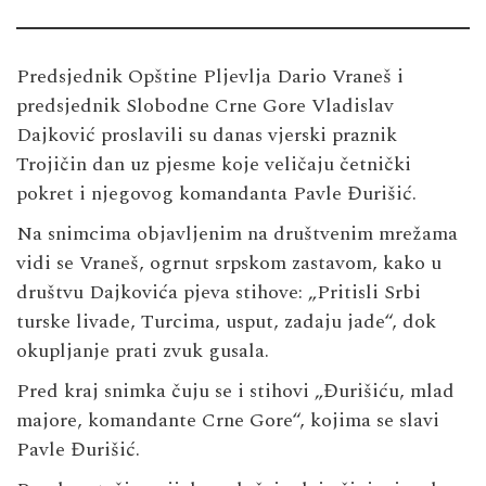
Predsjednik Opštine Pljevlja
Dario Vraneš
i
predsjednik Slobodne Crne Gore
Vladislav
Dajković
proslavili su danas vjerski praznik
Trojičin dan uz pjesme koje veličaju četnički
pokret i njegovog komandanta
Pavle Đurišić
.
Na snimcima objavljenim na društvenim mrežama
vidi se Vraneš, ogrnut srpskom zastavom, kako u
društvu Dajkovića pjeva stihove: „Pritisli Srbi
turske livade, Turcima, usput, zadaju jade“, dok
okupljanje prati zvuk gusala.
Pred kraj snimka čuju se i stihovi „Đurišiću, mlad
majore, komandante Crne Gore“, kojima se slavi
Pavle Đurišić.