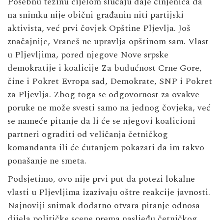
Posebnu težinu cijelom slučaju daje činjenica da
na snimku nije obični građanin niti partijski
aktivista, već prvi čovjek Opštine Pljevlja. Još
značajnije, Vraneš ne upravlja opštinom sam. Vlast
u Pljevljima, pored njegove Nove srpske
demokratije i koalicije Za budućnost Crne Gore,
čine i Pokret Evropa sad, Demokrate, SNP i Pokret
za Pljevlja. Zbog toga se odgovornost za ovakve
poruke ne može svesti samo na jednog čovjeka, već
se nameće pitanje da li će se njegovi koalicioni
partneri ograditi od veličanja četničkog
komandanta ili će ćutanjem pokazati da im takvo
ponašanje ne smeta.
Podsjetimo, ovo nije prvi put da potezi lokalne
vlasti u Pljevljima izazivaju oštre reakcije javnosti.
Najnoviji snimak dodatno otvara pitanje odnosa
dijela političke scene prema nasljeđu četničkog