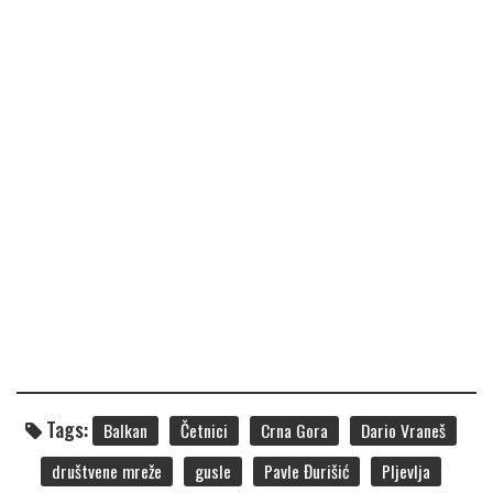
Tags:
Balkan
Četnici
Crna Gora
Dario Vraneš
društvene mreže
gusle
Pavle Đurišić
Pljevlja