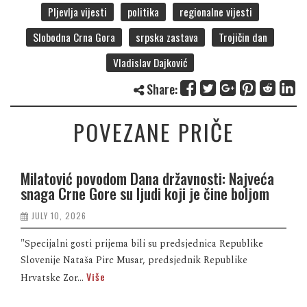
Pljevlja vijesti
politika
regionalne vijesti
Slobodna Crna Gora
srpska zastava
Trojičin dan
Vladislav Dajković
Share:
POVEZANE PRIČE
Milatović povodom Dana državnosti: Najveća
snaga Crne Gore su ljudi koji je čine boljom
JULY 10, 2026
"Specijalni gosti prijema bili su predsjednica Republike
Slovenije Nataša Pirc Musar, predsjednik Republike
Više
Hrvatske Zor...