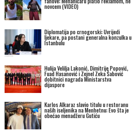
fanove: Mehaničaru platio reklamom, ne
novcem (VIDEO)
Diplomatija po crnogorski: Uvrijedi
ljekare, pa postani generalna konzulka u
Istanbulu
Hulija Velilja Lakonić, Dimitrije Popović,
Fuad Hasanović i Zejnel Zeka Šabović
dobitnici nagrada Ministarstva
dijaspore
Karlos Alkaraz slavio titulu u restoranu
naših iseljenika na Menhetnu: Evo šta je
obećao menadžeru Gutiću