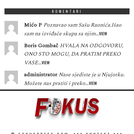
KOMENTARI
Mićo P
Poznavao sam Sašu Raonića.Išao
sam na izviđače skupa sa njim…
VIEW
Boris Gombač
HVALA NA ODGOVORU,
ONO STO MOGU, DA PRATIM PREKO
VASE…
VIEW
administrator
Nase sjediste je u Njujorku.
Možete nas pratiti i preko…
VIEW