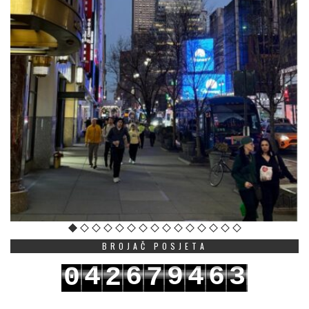
BROJAČ POSJETA
4
6
9
4
6
3
0
2
7
5
7
0
5
7
4
1
3
8