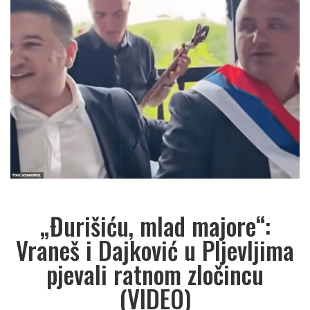
„Đurišiću, mlad majore“:
Vraneš i Dajković u Pljevljima
pjevali ratnom zločincu
(VIDEO)