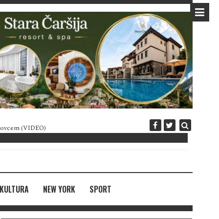
 novcem (VIDEO)
Diplomatija po crnogorski
KULTURA
NEW YORK
SPORT