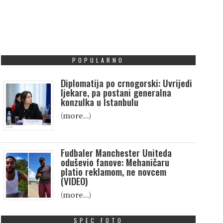
POPULARNO
Diplomatija po crnogorski: Uvrijedi
ljekare, pa postani generalna
konzulka u Istanbulu
(more…)
Fudbaler Manchester Uniteda
oduševio fanove: Mehaničaru
platio reklamom, ne novcem
(VIDEO)
(more…)
SPEC FOTO