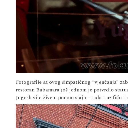
Fotografije sa ovog simpatičnog “vjenčanja” zabi
restoran Bubamara još jednom je potvrdio status
Jugoslavije žive u punom sjaju – sada i uz fiću i