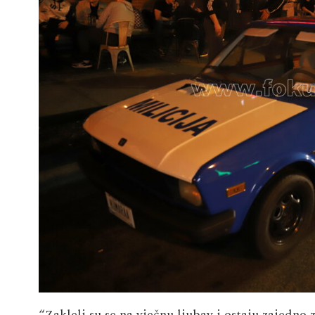
“Zakleli su se na vječnu ljubav i ostaju zajedno