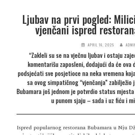
Ljubav na prvi pogled: Milic
vjenčani ispred restora
APRIL 16, 2025
ADMI
“Zakleli su se na vječnu ljubav i ostaju za
komentarišu zaposleni, dodajući da će ova 
podsjećati sve posjetioce na neka vremena koja 
sa ovog simpatičnog “vjenčanja” zabilježio 
Bubamara još jednom je potvrdio status mjesta g
u punom sjaju – sada i uz fiću i m
Ispred popularnog restorana Bubamara u Nju Džerz