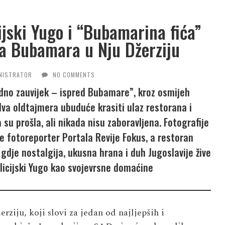
ijski Yugo i “Bubamarina fića”
na Bubamara u Nju Džerziju
NISTRATOR
NO COMMENTS
jedno zauvijek – ispred Bubamare”, kroz osmijeh
dva oldtajmera ubuduće krasiti ulaz restorana i
su prošla, ali nikada nisu zaboravljena. Fotografije
je fotoreporter Portala Revije Fokus, a restoran
dje nostalgija, ukusna hrana i duh Jugoslavije žive
ilicijski Yugo kao svojevrsne domaćine
iju, koji slovi za jedan od najljepših i