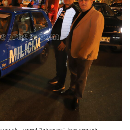
 zauvijek – ispred Bubamare”, kroz osmijeh