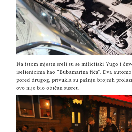
Na istom mjestu sreli su se milicijski Yugo i ču
iseljenicima kao “Bubamarina fića”. Dva automob
pored drugog, privukla su pažnju brojnih prolazn
ovo nije bio običan susret.