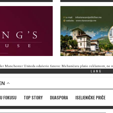
ler Manchester Uniteda oduševio fanove: Mehaničaru platio reklamom, ne
LANG
EN
U FOKUSU
TOP STORY
DIJASPORA
ISELJENIČKE PRIČE