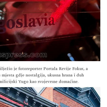
lježio je fotoreporter Portala Revije Fokus, a
 mjesta gdje nostalgija, ukusna hrana i duh
 milicijski Yugo kao svojevrsne domaćine.