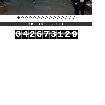
BROJAČ POSJETA
0
4
6
3
2
2
7
1
9
1
5
7
4
3
3
8
2
0