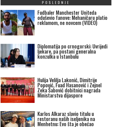
POSLEDNJE
Fudbaler Manchester Uniteda
oduševio fanove: Mehaničaru platio
reklamom, ne novcem (VIDEO)
Diplomatija po crnogorski: Uvrijedi
ljekare, pa postani generalna
konzulka u Istanbulu
Hulija Velilja Lakonić, Dimitrije
Popović, Fuad Hasanović i Zejnel
Zeka Šabović dobitnici nagrada
Ministarstva dijaspore
Karlos Alkaraz slavio titulu u
restoranu naših iseljenika na
Menhetnu: Evo šta je obećao