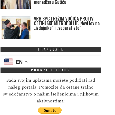
menadžeru Gutiću
VRH SPC I REŽIM VUČIĆA PROTIV
CETINJSKE MITROPOLIJE: Novi lov na
„izdajnike” i „separatiste”
TRANSLATE
EN
PODRZITE FOKUS
Sada svojim uplatama možete podržati rad
našeg portala. Pomozite da ostane trajno
svjedočanstvo o našim iseljenicima i njihovim
aktivnostima!