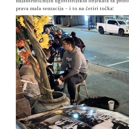
najautentičnijih ugostiteljskih objekata sa pros
prava mala senzacija – i to na četiri točka!