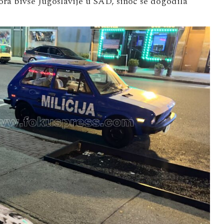
tora bivše Jugoslavije u SAD, sinoć se dogodila