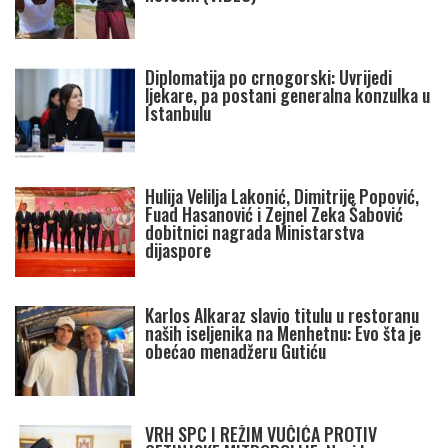
Diplomatija po crnogorski: Uvrijedi
ljekare, pa postani generalna konzulka u
Istanbulu
Hulija Velilja Lakonić, Dimitrije Popović,
Fuad Hasanović i Zejnel Zeka Šabović
dobitnici nagrada Ministarstva
dijaspore
Karlos Alkaraz slavio titulu u restoranu
naših iseljenika na Menhetnu: Evo šta je
obećao menadžeru Gutiću
VRH SPC I REŽIM VUČIĆA PROTIV