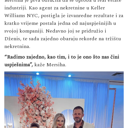
Mersiha je prva odlučila da se oproba u real estate
industriji. Kao agent za nekretnine u Keller
Williams NYC, postigla je izvanredne rezultate i za
kratko vrijeme postala jedna od najuspješnijih u
svojoj kompaniji. Nedavno joj se pridružio i
Dženis, te sada zajedno obaraju rekorde na tržištu
nekretnina.
“Radimo zajedno, kao tim, i to je ono što nas čini
uspješnima”,
kaže Mersiha.