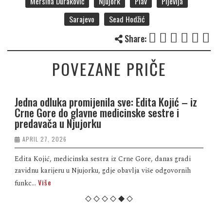
Mersiha Duraković
Njujork
Plav
Pljevlja
Sarajevo
Sead Hodžić
Share:
POVEZANE PRIČE
Jedna odluka promijenila sve: Edita Kojić – iz
Crne Gore do glavne medicinske sestre i
predavača u Njujorku
APRIL 27, 2026
Edita Kojić, medicinska sestra iz Crne Gore, danas gradi
zavidnu karijeru u Njujorku, gdje obavlja više odgovornih
Više
funkc...