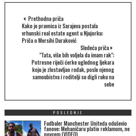
Prethodna priča
Kako je pravnica iz Sarajeva postala
vrhunski real estate agent u Njujorku:
Priča o Mersihi Duraković
Sledeća priča
"Tata, više bih voljela da imam rak":
Potresne riječi ćerke uglednog ljekara
koju je zlostavljao rođak, posle njenog
samoubistva i roditelji su digli ruku na
sebe
POSLEDNJE
Fudbaler Manchester Uniteda oduševio
fanove: Mehaničaru platio reklamom, ne
novcem (VIDEO)