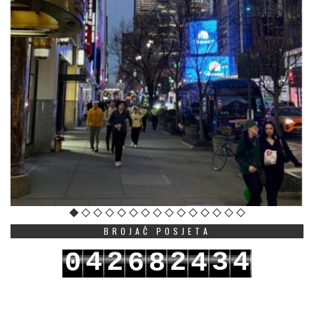
BROJAČ POSJETA
4
2
2
3
4
0
6
8
4
5
3
3
4
5
1
7
9
5