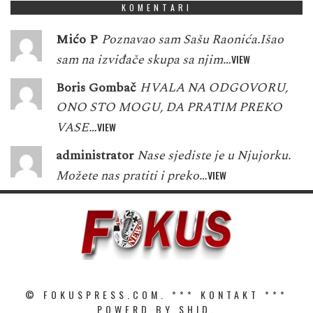
KOMENTARI
Mićo P
Poznavao sam Sašu Raonića.Išao
sam na izviđače skupa sa njim…
VIEW
Boris Gombač
HVALA NA ODGOVORU,
ONO STO MOGU, DA PRATIM PREKO
VASE…
VIEW
administrator
Nase sjediste je u Njujorku.
Možete nas pratiti i preko…
VIEW
© FOKUSPRESS.COM. ***
KONTAKT
***
POWERD BY SHID.