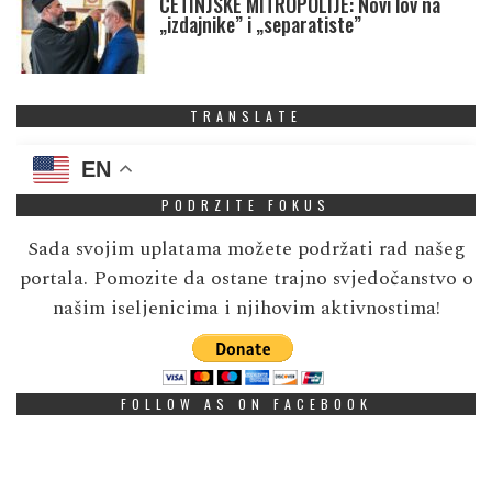
CETINJSKE MITROPOLIJE: Novi lov na
„izdajnike” i „separatiste”
TRANSLATE
EN
PODRZITE FOKUS
Sada svojim uplatama možete podržati rad našeg
portala. Pomozite da ostane trajno svjedočanstvo o
našim iseljenicima i njihovim aktivnostima!
FOLLOW AS ON FACEBOOK