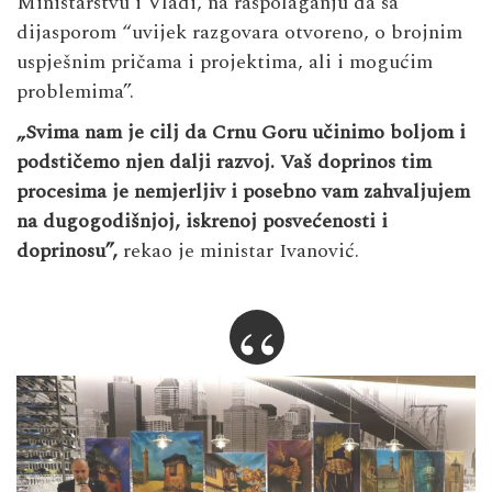
Ministarstvu i Vladi, na raspolaganju da sa
dijasporom “uvijek razgovara otvoreno, o brojnim
uspješnim pričama i projektima, ali i mogućim
problemima”.
„Svima nam je cilj da Crnu Goru učinimo boljom i
podstičemo njen dalji razvoj. Vaš doprinos tim
procesima je nemjerljiv i posebno vam zahvaljujem
na dugogodišnjoj, iskrenoj posvećenosti i
doprinosu”,
rekao je ministar Ivanović.