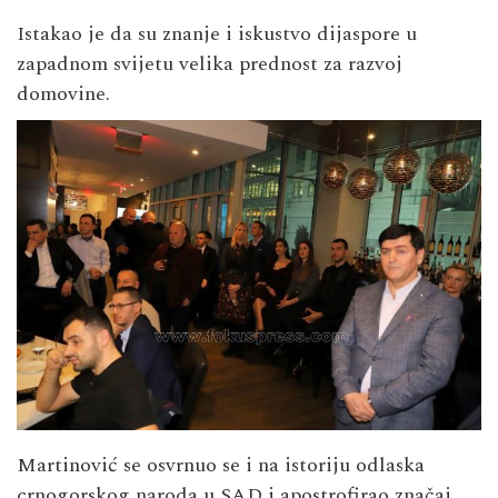
Istakao je da su znanje i iskustvo dijaspore u
zapadnom svijetu velika prednost za razvoj
domovine.
Martinović se osvrnuo se i na istoriju odlaska
crnogorskog naroda u SAD i apostrofirao značaj