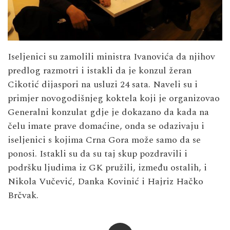
Iseljenici su zamolili ministra Ivanovića da njihov
predlog razmotri i istakli da je konzul žeran
Cikotić dijaspori na usluzi 24 sata. Naveli su i
primjer novogodišnjeg koktela koji je organizovao
Generalni konzulat gdje je dokazano da kada na
čelu imate prave domaćine, onda se odazivaju i
iseljenici s kojima Crna Gora može samo da se
ponosi. Istakli su da su taj skup pozdravili i
podršku ljudima iz GK pružili, između ostalih, i
Nikola Vučević, Danka Kovinić i Hajriz Hačko
Brčvak.