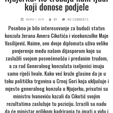
koji donose podjele
NY
NO COMMENTS
MARCH 1, 2024
Posebno je bilo interesovanje za budući status
konzula žerana Amera Cikotića i vicekonzulke Maje
Vasilijević. Naime, ovo dvoje diplomata uživa veliko
povjerenje među našom dijasporom koje su
zaslužili svojom posvećenošću i predanim trudom,
a za rad Generalnog konzulata iseljenici imaju
samo riječi hvale. Kako već kruže glasine da je u
toku politička trgovina u Crnoj Gori koja uključuje i
mjesto generalnog konzula u Njujorku, prisutni su
ministru Ivanoviću kazali da Cikotić svojim
rezultatima zaslužuje tu poziciju. Izrazili su nadu
da će ministar prilikom kadriranja to imati u vidu i