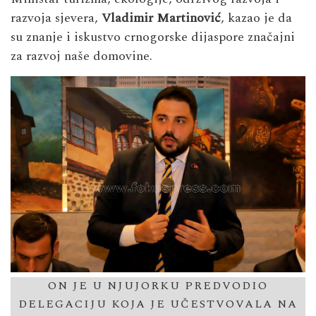
razvoja sjevera,
Vladimir Martinović
, kazao je da
su znanje i iskustvo crnogorske dijaspore značajni
za razvoj naše domovine.
ON JE U NJUJORKU PREDVODIO
DELEGACIJU KOJA JE UČESTVOVALA NA