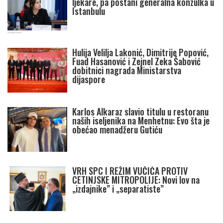
ljekare, pa postani generalna konzulka u
Istanbulu
Hulija Velilja Lakonić, Dimitrije Popović,
Fuad Hasanović i Zejnel Zeka Šabović
dobitnici nagrada Ministarstva
dijaspore
Karlos Alkaraz slavio titulu u restoranu
naših iseljenika na Menhetnu: Evo šta je
obećao menadžeru Gutiću
VRH SPC I REŽIM VUČIĆA PROTIV
CETINJSKE MITROPOLIJE: Novi lov na
„izdajnike” i „separatiste”