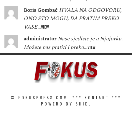
Boris Gombač
HVALA NA ODGOVORU,
ONO STO MOGU, DA PRATIM PREKO
VASE…
VIEW
administrator
Nase sjediste je u Njujorku.
Možete nas pratiti i preko…
VIEW
© FOKUSPRESS.COM. ***
KONTAKT
***
POWERD BY SHID.