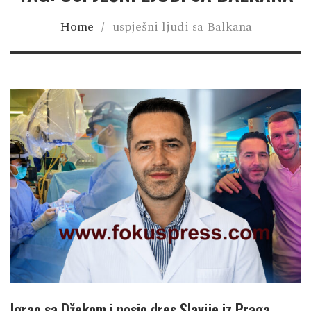
Home
/
uspješni ljudi sa Balkana
Igrao sa Džekom i nosio dres Slavije iz Praga,