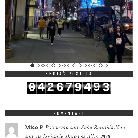
BROJAČ POSJETA
4
4
9
0
2
6
7
9
3
5
5
0
1
3
7
8
0
4
KOMENTARI
Mićo P
Poznavao sam Sašu Raonića.Išao
sam na izviđače skupa sa njim…
VIEW