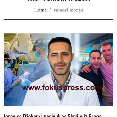
Home
/
tumori mozga
Igrao sa Džekom i nosio dres Slavije iz Praga,