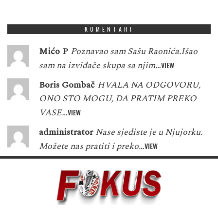
1
8
5
3
7
3
6
1
5
KOMENTARI
Mićo P
Poznavao sam Sašu Raonića.Išao
sam na izviđače skupa sa njim…
VIEW
Boris Gombač
HVALA NA ODGOVORU,
ONO STO MOGU, DA PRATIM PREKO
VASE…
VIEW
administrator
Nase sjediste je u Njujorku.
Možete nas pratiti i preko…
VIEW