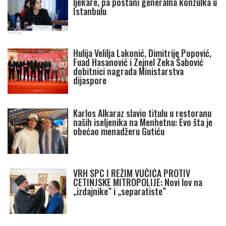
ljekare, pa postani generalna konzulka u
Istanbulu
Hulija Velilja Lakonić, Dimitrije Popović,
Fuad Hasanović i Zejnel Zeka Šabović
dobitnici nagrada Ministarstva
dijaspore
Karlos Alkaraz slavio titulu u restoranu
naših iseljenika na Menhetnu: Evo šta je
obećao menadžeru Gutiću
VRH SPC I REŽIM VUČIĆA PROTIV
CETINJSKE MITROPOLIJE: Novi lov na
„izdajnike” i „separatiste”