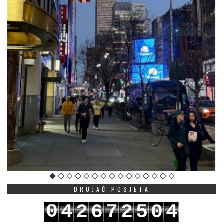
BROJAČ POSJETA
0
7
4
2
6
2
5
0
4