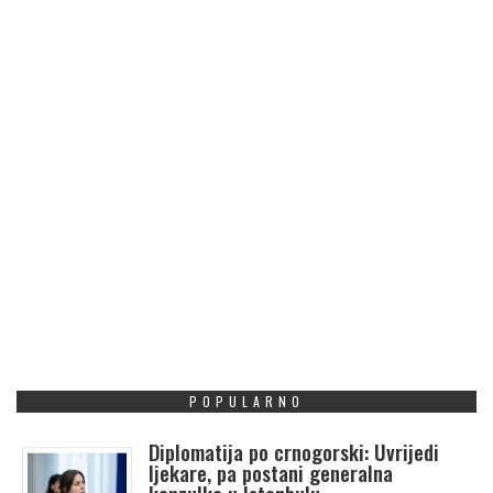
POPULARNO
Diplomatija po crnogorski: Uvrijedi
ljekare, pa postani generalna