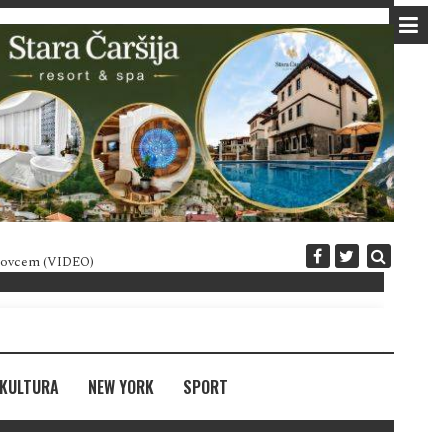
 novcem (VIDEO)
Diplomatija po crnogorski
KULTURA
NEW YORK
SPORT