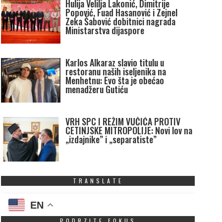
Hulija Velilja Lakonić, Dimitrije
Popović, Fuad Hasanović i Zejnel
Zeka Šabović dobitnici nagrada
Ministarstva dijaspore
Karlos Alkaraz slavio titulu u
restoranu naših iseljenika na
Menhetnu: Evo šta je obećao
menadžeru Gutiću
VRH SPC I REŽIM VUČIĆA PROTIV
CETINJSKE MITROPOLIJE: Novi lov na
„izdajnike” i „separatiste”
TRANSLATE
EN
PODRZITE FOKUS