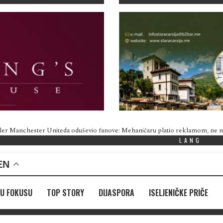
ler Manchester Uniteda oduševio fanove: Mehaničaru platio reklamom, ne
LANG
EN
U FOKUSU
TOP STORY
DIJASPORA
ISELJENIČKE PRIČE