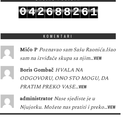
0
2
2
4
6
8
8
6
1
1
3
3
5
7
9
9
7
2
KOMENTARI
Mićo P
Poznavao sam Sašu Raonića.Išao
sam na izviđače skupa sa njim…
VIEW
Boris Gombač
HVALA NA
ODGOVORU, ONO STO MOGU, DA
PRATIM PREKO VASE…
VIEW
administrator
Nase sjediste je u
Njujorku. Možete nas pratiti i preko…
VIEW