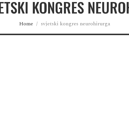
JETSKI KONGRES NEUR
Home
/
svjetski kongres neurohirurga