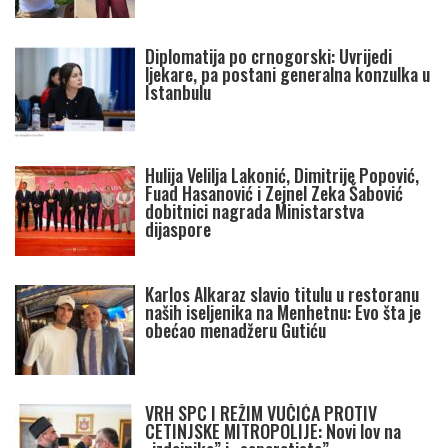
Diplomatija po crnogorski: Uvrijedi
ljekare, pa postani generalna konzulka u
Istanbulu
Hulija Velilja Lakonić, Dimitrije Popović,
Fuad Hasanović i Zejnel Zeka Šabović
dobitnici nagrada Ministarstva
dijaspore
Karlos Alkaraz slavio titulu u restoranu
naših iseljenika na Menhetnu: Evo šta je
obećao menadžeru Gutiću
VRH SPC I REŽIM VUČIĆA PROTIV
CETINJSKE MITROPOLIJE: Novi lov na