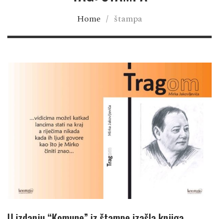
Home
/
štampa
U izdanju “Komune” iz štampe izašla knjiga