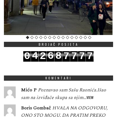
BROJAČ POSJETA
4
6
8
0
2
7
7
7
7
5
7
9
1
3
8
8
8
8
KOMENTARI
Mićo P
Poznavao sam Sašu Raonića.Išao
sam na izviđače skupa sa njim…
VIEW
Boris Gombač
HVALA NA ODGOVORU,
ONO STO MOGU, DA PRATIM PREKO