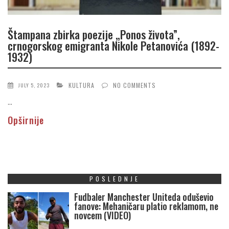
Štampana zbirka poezije „Ponos života”,
crnogorskog emigranta Nikole Petanovića (1892-
1932)
KULTURA
NO COMMENTS
JULY 5, 2023
...
Opširnije
POSLEDNJE
Fudbaler Manchester Uniteda oduševio
fanove: Mehaničaru platio reklamom, ne
novcem (VIDEO)