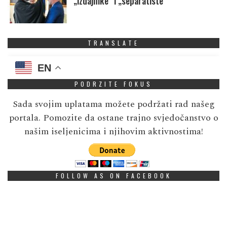
„izdajnike” i „separatiste”
TRANSLATE
EN
PODRZITE FOKUS
Sada svojim uplatama možete podržati rad našeg
portala. Pomozite da ostane trajno svjedočanstvo o
našim iseljenicima i njihovim aktivnostima!
FOLLOW AS ON FACEBOOK