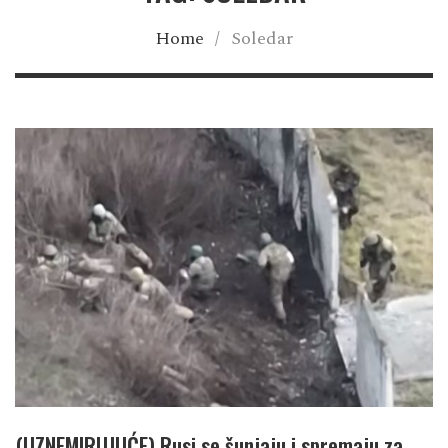
Home
/
Soledar
(UZNEMIRUJUĆE) Rusi se šunjaju i spremaju za