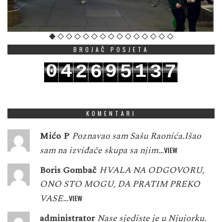
BROJAČ POSJETA
0
4
9
1
2
6
5
3
7
1
5
0
2
3
7
6
4
8
KOMENTARI
Mićo P
Poznavao sam Sašu Raonića.Išao
sam na izviđače skupa sa njim…
VIEW
Boris Gombač
HVALA NA ODGOVORU,
ONO STO MOGU, DA PRATIM PREKO
VASE…
VIEW
administrator
Nase sjediste je u Njujorku.