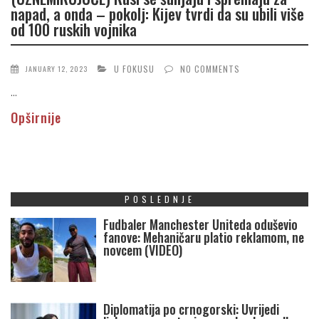
napad, a onda – pokolj: Kijev tvrdi da su ubili više
od 100 ruskih vojnika
U FOKUSU
NO COMMENTS
JANUARY 12, 2023
...
Opširnije
POSLEDNJE
Fudbaler Manchester Uniteda oduševio
fanove: Mehaničaru platio reklamom, ne
novcem (VIDEO)
Diplomatija po crnogorski: Uvrijedi