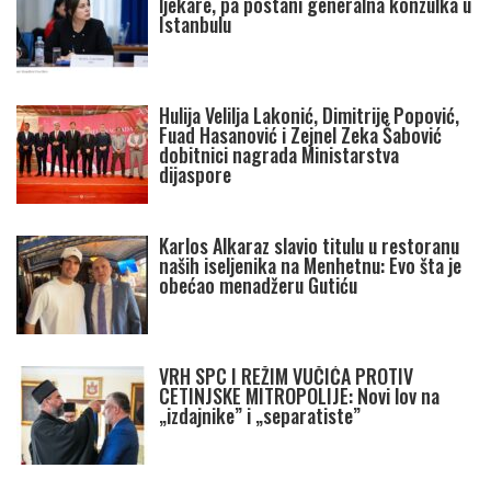
ljekare, pa postani generalna konzulka u
Istanbulu
Hulija Velilja Lakonić, Dimitrije Popović,
Fuad Hasanović i Zejnel Zeka Šabović
dobitnici nagrada Ministarstva
dijaspore
Karlos Alkaraz slavio titulu u restoranu
naših iseljenika na Menhetnu: Evo šta je
obećao menadžeru Gutiću
VRH SPC I REŽIM VUČIĆA PROTIV
CETINJSKE MITROPOLIJE: Novi lov na
„izdajnike” i „separatiste”