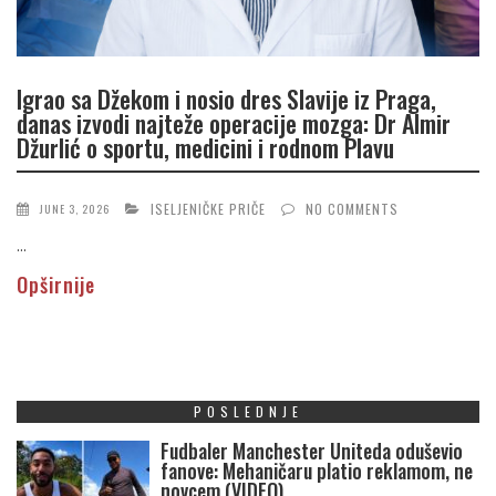
Igrao sa Džekom i nosio dres Slavije iz Praga,
danas izvodi najteže operacije mozga: Dr Almir
Džurlić o sportu, medicini i rodnom Plavu
ISELJENIČKE PRIČE
NO COMMENTS
JUNE 3, 2026
...
Opširnije
POSLEDNJE
Fudbaler Manchester Uniteda oduševio
fanove: Mehaničaru platio reklamom, ne
novcem (VIDEO)