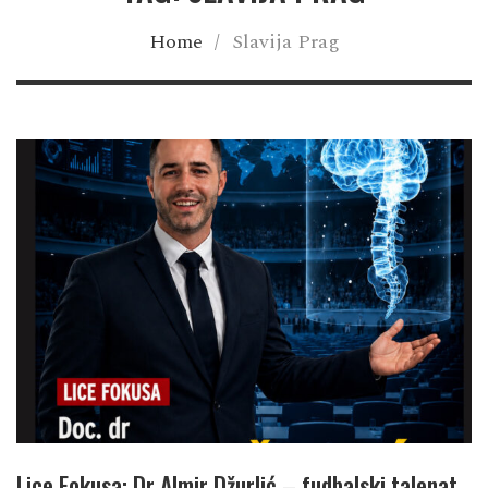
Home
/
Slavija Prag
Lice Fokusa: Dr Almir Džurlić – fudbalski talenat