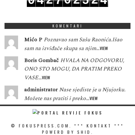
2
0
2
2
0
4
7
5
4
3
1
3
3
1
5
8
6
5
KOMENTARI
Mićo P
Poznavao sam Sašu Raonića.Išao
sam na izviđače skupa sa njim…
VIEW
Boris Gombač
HVALA NA ODGOVORU,
ONO STO MOGU, DA PRATIM PREKO
VASE…
VIEW
administrator
Nase sjediste je u Njujorku.
Možete nas pratiti i preko…
VIEW
© FOKUSPRESS.COM. ***
KONTAKT
***
POWERD BY SHID.