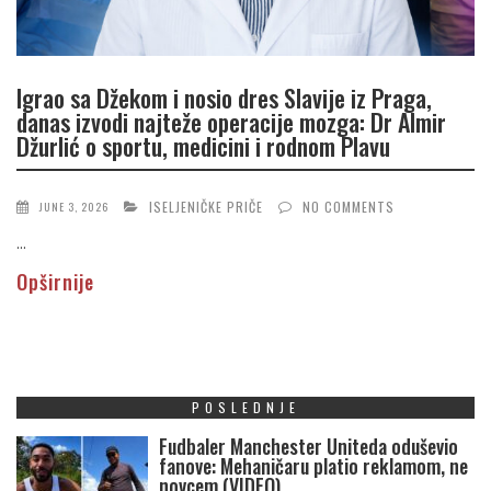
Igrao sa Džekom i nosio dres Slavije iz Praga,
danas izvodi najteže operacije mozga: Dr Almir
Džurlić o sportu, medicini i rodnom Plavu
ISELJENIČKE PRIČE
NO COMMENTS
JUNE 3, 2026
...
Opširnije
POSLEDNJE
Fudbaler Manchester Uniteda oduševio
fanove: Mehaničaru platio reklamom, ne
novcem (VIDEO)