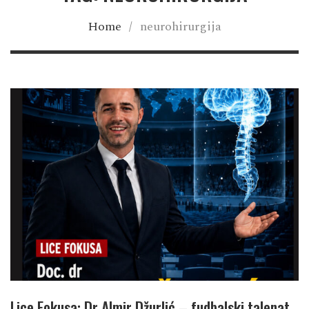
Home
/
neurohirurgija
Lice Fokusa: Dr Almir Džurlić – fudbalski talenat