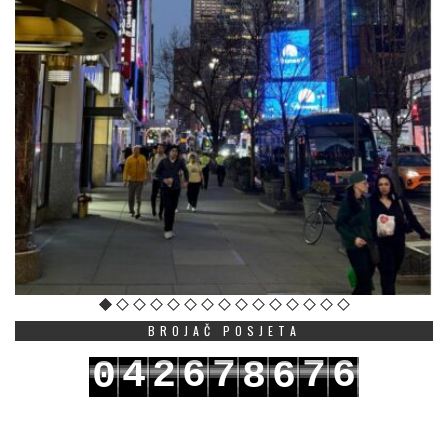
BROJAČ POSJETA
4
2
6
7
7
6
0
8
6
5
3
7
8
8
7
1
9
7