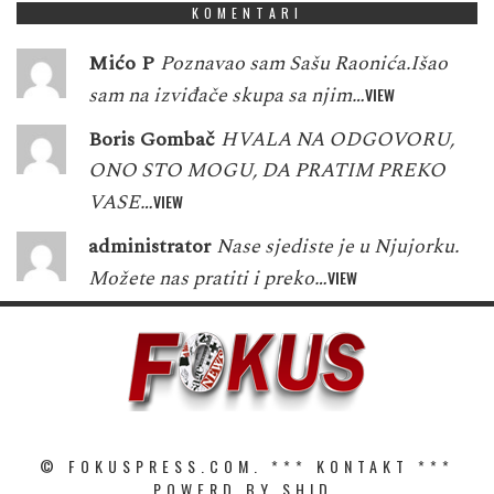
KOMENTARI
Mićo P
Poznavao sam Sašu Raonića.Išao
sam na izviđače skupa sa njim…
VIEW
Boris Gombač
HVALA NA ODGOVORU,
ONO STO MOGU, DA PRATIM PREKO
VASE…
VIEW
administrator
Nase sjediste je u Njujorku.
Možete nas pratiti i preko…
VIEW
© FOKUSPRESS.COM. ***
KONTAKT
***
POWERD BY SHID.