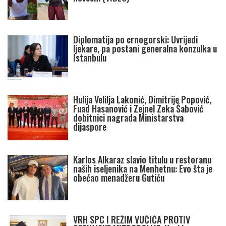
Diplomatija po crnogorski: Uvrijedi
ljekare, pa postani generalna konzulka u
Istanbulu
Hulija Velilja Lakonić, Dimitrije Popović,
Fuad Hasanović i Zejnel Zeka Šabović
dobitnici nagrada Ministarstva
dijaspore
Karlos Alkaraz slavio titulu u restoranu
naših iseljenika na Menhetnu: Evo šta je
obećao menadžeru Gutiću
VRH SPC I REŽIM VUČIĆA PROTIV