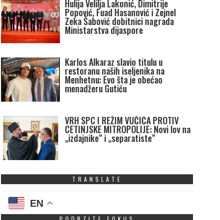
Hulija Velilja Lakonić, Dimitrije
Popović, Fuad Hasanović i Zejnel
Zeka Šabović dobitnici nagrada
Ministarstva dijaspore
Karlos Alkaraz slavio titulu u
restoranu naših iseljenika na
Menhetnu: Evo šta je obećao
menadžeru Gutiću
VRH SPC I REŽIM VUČIĆA PROTIV
CETINJSKE MITROPOLIJE: Novi lov na
„izdajnike” i „separatiste”
TRANSLATE
EN
PODRZITE FOKUS