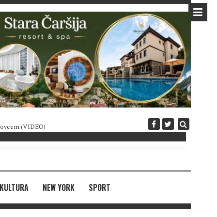
 novcem (VIDEO)
Diplomatija po crnogorski
KULTURA
NEW YORK
SPORT