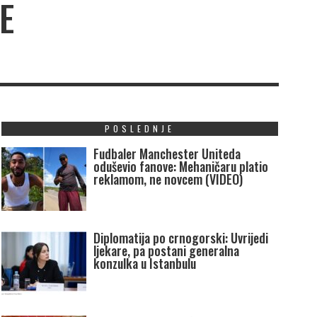
E
POSLEDNJE
Fudbaler Manchester Uniteda
oduševio fanove: Mehaničaru platio
reklamom, ne novcem (VIDEO)
Diplomatija po crnogorski: Uvrijedi
ljekare, pa postani generalna
konzulka u Istanbulu