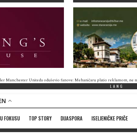
ler Manchester Uniteda oduševio fanove: Mehaničaru platio reklamom, ne
LANG
EN
U FOKUSU
TOP STORY
DIJASPORA
ISELJENIČKE PRIČE