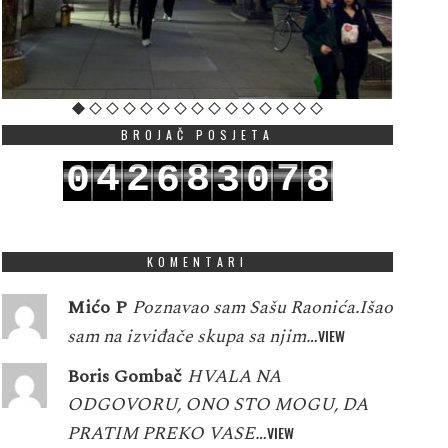
BROJAČ POSJETA
4
2
8
7
0
6
3
0
8
5
3
9
8
1
7
4
1
9
KOMENTARI
Mićo P
Poznavao sam Sašu Raonića.Išao
sam na izviđače skupa sa njim…
VIEW
Boris Gombač
HVALA NA
ODGOVORU, ONO STO MOGU, DA
PRATIM PREKO VASE…
VIEW