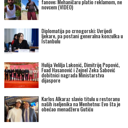
fanove: Mehaničaru platio reklamom, ne
novcem (VIDEO)
Diplomatija po crnogorski: Uvrijedi
ljekare, pa postani generalna konzulka u
Istanbulu
Hulija Velilja Lakonić, Dimitrije Popović,
Fuad Hasanović i Zejnel Zeka Šabović
dobitnici nagrada Ministarstva
dijaspore
Karlos Alkaraz slavio titulu u restoranu
naših iseljenika na Menhetnu: Evo šta je
obećao menadžeru Gutiću