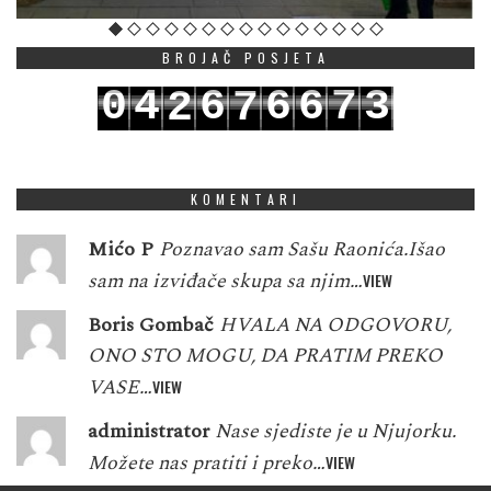
BROJAČ POSJETA
0
4
6
6
6
7
3
2
7
1
5
7
7
7
8
4
3
8
KOMENTARI
Mićo P
Poznavao sam Sašu Raonića.Išao
sam na izviđače skupa sa njim…
VIEW
Boris Gombač
HVALA NA ODGOVORU,
ONO STO MOGU, DA PRATIM PREKO
VASE…
VIEW
administrator
Nase sjediste je u Njujorku.
Možete nas pratiti i preko…
VIEW