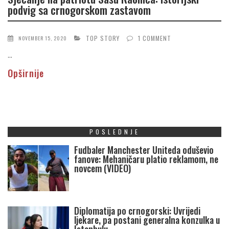
podvig sa crnogorskom zastavom
TOP STORY
1 COMMENT
NOVEMBER 15, 2020
...
Opširnije
POSLEDNJE
Fudbaler Manchester Uniteda oduševio
fanove: Mehaničaru platio reklamom, ne
novcem (VIDEO)
Diplomatija po crnogorski: Uvrijedi
ljekare, pa postani generalna konzulka u