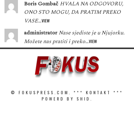
Boris Gombač
HVALA NA ODGOVORU,
ONO STO MOGU, DA PRATIM PREKO
VASE…
VIEW
administrator
Nase sjediste je u Njujorku.
Možete nas pratiti i preko…
VIEW
© FOKUSPRESS.COM. ***
KONTAKT
***
POWERD BY SHID.