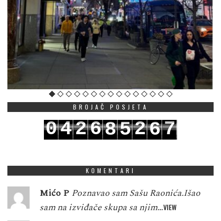
BROJAČ POSJETA
0
4
2
6
2
7
8
5
6
1
5
3
7
3
8
9
6
7
KOMENTARI
Mićo P
Poznavao sam Sašu Raonića.Išao
sam na izviđače skupa sa njim…
VIEW