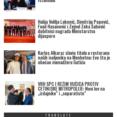
Istanbulu
Hulija Velilja Lakonić, Dimitrije Popović,
Fuad Hasanović i Zejnel Zeka Šabović
dobitnici nagrada Ministarstva
dijaspore
Karlos Alkaraz slavio titulu u restoranu
naših iseljenika na Menhetnu: Evo šta je
obećao menadžeru Gutiću
VRH SPC I REŽIM VUČIĆA PROTIV
CETINJSKE MITROPOLIJE: Novi lov na
„izdajnike” i „separatiste”
TRANSLATE