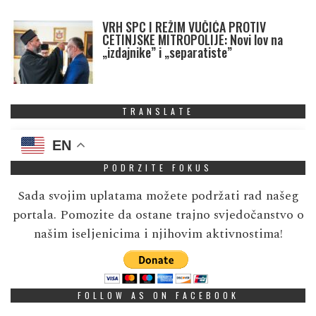
VRH SPC I REŽIM VUČIĆA PROTIV
CETINJSKE MITROPOLIJE: Novi lov na
„izdajnike” i „separatiste”
TRANSLATE
EN
PODRZITE FOKUS
Sada svojim uplatama možete podržati rad našeg
portala. Pomozite da ostane trajno svjedočanstvo o
našim iseljenicima i njihovim aktivnostima!
FOLLOW AS ON FACEBOOK