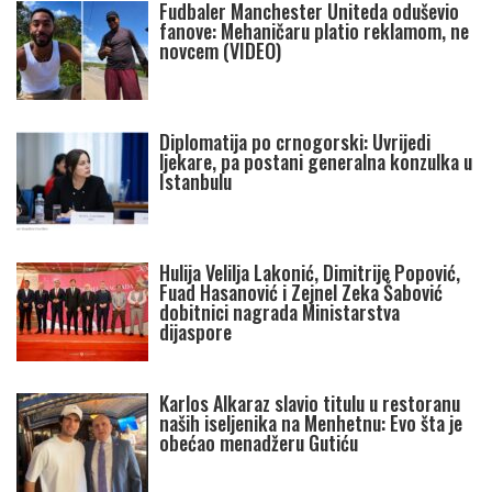
Fudbaler Manchester Uniteda oduševio
fanove: Mehaničaru platio reklamom, ne
novcem (VIDEO)
Diplomatija po crnogorski: Uvrijedi
ljekare, pa postani generalna konzulka u
Istanbulu
Hulija Velilja Lakonić, Dimitrije Popović,
Fuad Hasanović i Zejnel Zeka Šabović
dobitnici nagrada Ministarstva
dijaspore
Karlos Alkaraz slavio titulu u restoranu
naših iseljenika na Menhetnu: Evo šta je
obećao menadžeru Gutiću