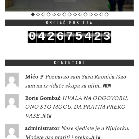
BROJAČ POSJETA
0
4
5
4
3
2
6
7
2
1
5
6
5
4
3
7
8
3
KOMENTARI
Mićo P
Poznavao sam Sašu Raonića.Išao
sam na izviđače skupa sa njim…
VIEW
Boris Gombač
HVALA NA ODGOVORU,
ONO STO MOGU, DA PRATIM PREKO
VASE…
VIEW
administrator
Nase sjediste je u Njujorku.
Možete nas pratiti i preko…
VIEW