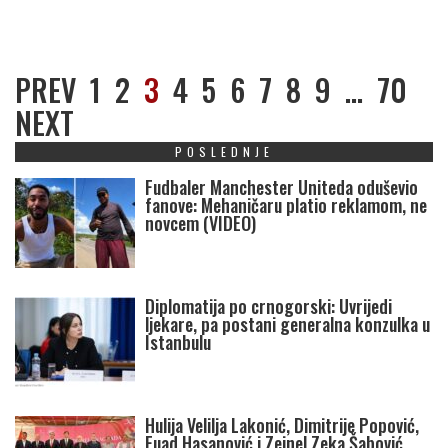
PREV
1
2
3
4
5
6
7
8
9
…
70
NEXT
POSLEDNJE
Fudbaler Manchester Uniteda oduševio
fanove: Mehaničaru platio reklamom, ne
novcem (VIDEO)
Diplomatija po crnogorski: Uvrijedi
ljekare, pa postani generalna konzulka u
Istanbulu
Hulija Velilja Lakonić, Dimitrije Popović,
Fuad Hasanović i Zejnel Zeka Šabović