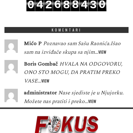
6
8
0
0
4
2
8
4
3
7
9
1
1
5
3
9
5
4
KOMENTARI
Mićo P
Poznavao sam Sašu Raonića.Išao
sam na izviđače skupa sa njim…
VIEW
Boris Gombač
HVALA NA ODGOVORU,
ONO STO MOGU, DA PRATIM PREKO
VASE…
VIEW
administrator
Nase sjediste je u Njujorku.
Možete nas pratiti i preko…
VIEW