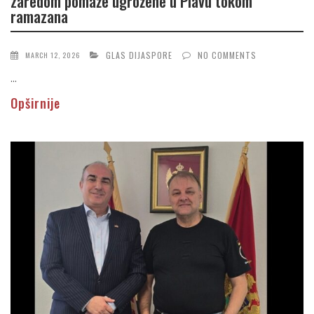
zaredom pomaže ugrožene u Plavu tokom
ramazana
GLAS DIJASPORE
NO COMMENTS
MARCH 12, 2026
...
Opširnije