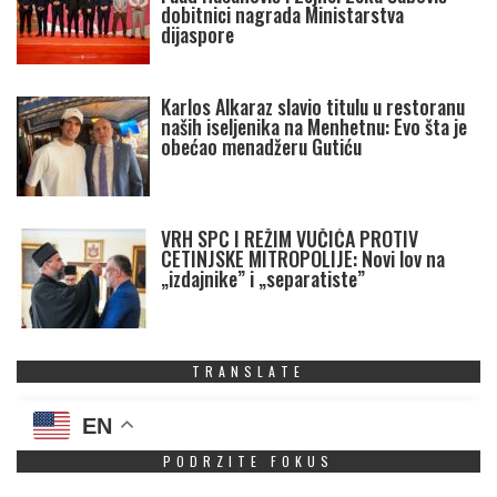
dobitnici nagrada Ministarstva
dijaspore
Karlos Alkaraz slavio titulu u restoranu
naših iseljenika na Menhetnu: Evo šta je
obećao menadžeru Gutiću
VRH SPC I REŽIM VUČIĆA PROTIV
CETINJSKE MITROPOLIJE: Novi lov na
„izdajnike” i „separatiste”
TRANSLATE
EN
PODRZITE FOKUS