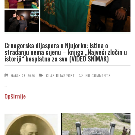
Crnogorska dijaspora u Njujorku: Istina o
stradanju nema cijenu – knjiga „Najveći zločin u
istoriji“ besplatna za sve (VIDEO SNIMAK)
GLAS DIJASPORE
NO COMMENTS
MARCH 28, 2026
...
Opširnije