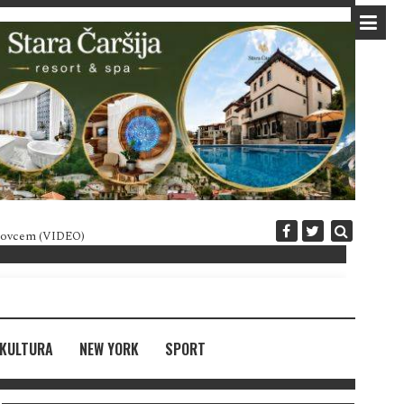
 novcem (VIDEO)
Diplomatija po crnogorski
KULTURA
NEW YORK
SPORT