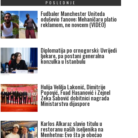
POSLEDNJE
Fudbaler Manchester Uniteda
oduševio fanove: Mehaničaru platio
reklamom, ne novcem (VIDEO)
Diplomatija po crnogorski: Uvrijedi
ljekare, pa postani generalna
konzulka u Istanbulu
Hulija Velilja Lakonić, Dimitrije
Popović, Fuad Hasanović i Zejnel
Zeka Šabović dobitnici nagrada
Ministarstva dijaspore
Karlos Alkaraz slavio titulu u
restoranu naših iseljenika na
Menhetnu: Evo šta je obećao