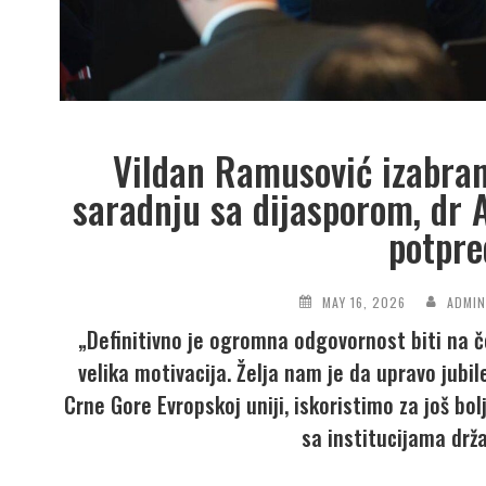
Vildan Ramusović izabran
saradnju sa dijasporom, dr 
potpre
MAY 16, 2026
ADMI
„Definitivno je ogromna odgovornost biti na č
velika motivacija. Želja nam je da upravo jubil
Crne Gore Evropskoj uniji, iskoristimo za još bo
sa institucijama drž