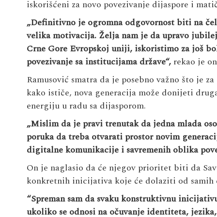
iskorišćeni za novo povezivanje dijaspore i mati
„
Definitivno je ogromna odgovornost biti na čel
velika motivacija. Želja nam je da upravo jubilej
Crne Gore Evropskoj uniji, iskoristimo za još bo
povezivanje sa institucijama države
“,
rekao je on
Ramusović smatra da je posebno važno što je za 
kako ističe, nova generacija može donijeti drug
energiju u radu sa dijasporom.
„
Mislim da je pravi trenutak da jedna mlada osob
poruka da treba otvarati prostor novim generac
digitalne komunikacije i savremenih oblika pove
On je naglasio da će njegov prioritet biti da Sa
konkretnih inicijativa koje će dolaziti od samih 
“Spreman sam da svaku konstruktivnu inicijativu
ukoliko se odnosi na očuvanje identiteta, jezik