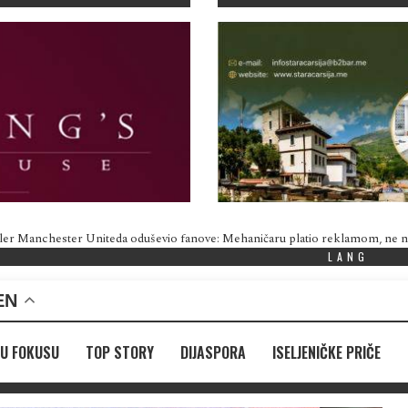
ler Manchester Uniteda oduševio fanove: Mehaničaru platio reklamom, ne
LANG
EN
U FOKUSU
TOP STORY
DIJASPORA
ISELJENIČKE PRIČE