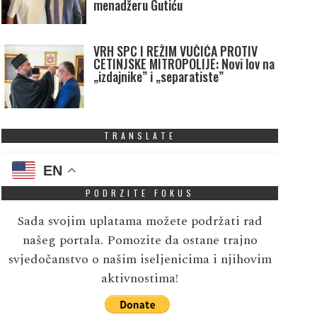
menadžeru Gutiću
VRH SPC I REŽIM VUČIĆA PROTIV
CETINJSKE MITROPOLIJE: Novi lov na
„izdajnike” i „separatiste”
TRANSLATE
EN
PODRZITE FOKUS
Sada svojim uplatama možete podržati rad
našeg portala. Pomozite da ostane trajno
svjedočanstvo o našim iseljenicima i njihovim
aktivnostima!