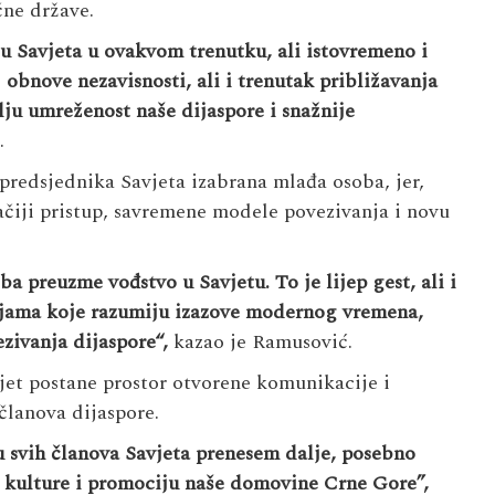
čne države.
u Savjeta u ovakvom trenutku, ali istovremeno i
 obnove nezavisnosti, ali i trenutak približavanja
lju umreženost naše dijaspore i snažnije
.
predsjednika Savjeta izabrana mlađa osoba, jer,
ačiji pristup, savremene modele povezivanja i novu
a preuzme vođstvo u Savjetu. To je lijep gest, ali i
ijama koje razumiju izazove modernog vremena,
zivanja dijaspore
“,
kazao je Ramusović.
vjet postane prostor otvorene komunikacije i
članova dijaspore.
 svih članova Savjeta prenesem dalje, posebno
a, kulture i promociju naše domovine Crne Gore”,