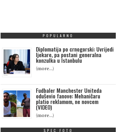
POPULARNO
Diplomatija po crnogorski: Uvrijedi
ljekare, pa postani generalna
konzulka u Istanbulu
(more…)
Fudbaler Manchester Uniteda
oduševio fanove: Mehaničaru
platio reklamom, ne novcem
(VIDEO)
(more…)
SPEC FOTO