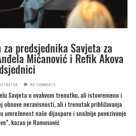
 za predsjednika Savjeta za
Anđela Mićanović i Refik Akova
dsjednici
NISTRATOR
NO COMMENTS
elu Savjeta u ovakvom trenutku, ali istovremeno i
ej obnove nezavisnosti, ali i trenutak približavanja
lju umreženost naše dijaspore i snažnije povezivanje
ave”, kazao je Ramusović