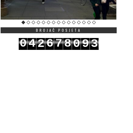
BROJAČ POSJETA
0
4
6
7
8
2
0
9
3
1
5
7
8
9
3
1
0
4