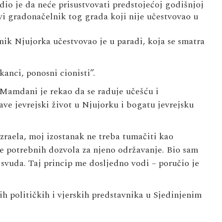
 je da neće prisustvovati predstojećoj godišnjoj
rvi gradonačelnik tog grada koji nije učestvovao u
nik Njujorka učestvovao je u paradi, koja se smatra
nci, ponosni cionisti”.
, Mamdani je rekao da se raduje učešću i
ave jevrejski život u Njujorku i bogatu jevrejsku
raela, moj izostanak ne treba tumačiti kao
je potrebnih dozvola za njeno održavanje. Bio sam
 svuda. Taj princip me dosljedno vodi – poručio je
ih političkih i vjerskih predstavnika u Sjedinjenim