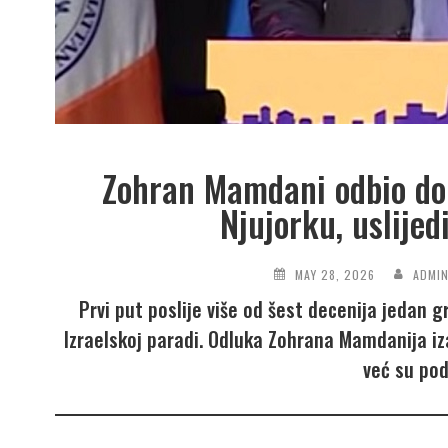
Zohran Mamdani odbio dol
Njujorku, uslijed
MAY 28, 2026
ADMI
Prvi put poslije više od šest decenija jedan 
Izraelskoj paradi. Odluka Zohrana Mamdanija iza
već su pod