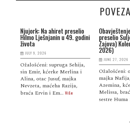
POVEZA
Njujork: Na ahiret preselio
Obavještenje
Hilmo Lješnjanin u 49. godini
preselio Sul
života
Zajova) Kole
2026)
JULY 9, 2026
JUNE 27, 2026
Ožalošćeni: supruga Sehija,
Ožalošćeni: 
sin Emir, kćerke Merlina i
majka Nafija
Alina, otac Jusuf, majka
Azemina, kće
Nevzeta, maćeha Razija,
Melissa, bra
braća Ervin i Em...
Više
sestre Huma 