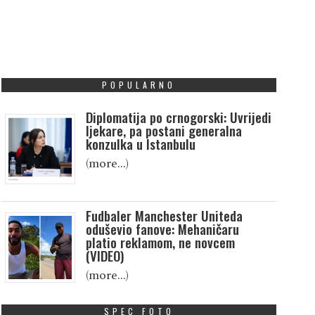
POPULARNO
Diplomatija po crnogorski: Uvrijedi
ljekare, pa postani generalna
konzulka u Istanbulu
(more…)
Fudbaler Manchester Uniteda
oduševio fanove: Mehaničaru
platio reklamom, ne novcem
(VIDEO)
(more…)
SPEC FOTO