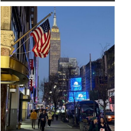
rofesorica sa Columbije
Prvi električni vazdušn
ručila gradonačelniku New
taksiji poletjeli iznad
orka dres Edina Džeka:
Njujorka (VIDEO)
Priča Zmajeva inspiriše
APRIL 29, 2026
ijeli svijet“
Plan projekta podrazu
JUNE 16, 2026
povezivanje helidroma 
Bilo mi je izuzetno
donjem i centralnom di
adovoljstvo da ovjekovječim
Menhetna sa aerodro
smijeh i sreću
JFK, pri čemu bi l...
Više
radonačelnika Mamdanija
ada je vidio dres
eprezenta...
Više