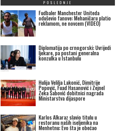
POSLEDNJE
Fudbaler Manchester Uniteda
oduševio fanove: Mehaničaru platio
reklamom, ne novcem (VIDEO)
Diplomatija po crnogorski: Uvrijedi
ljekare, pa postani generalna
konzulka u Istanbulu
Hulija Velilja Lakonić, Dimitrije
Popović, Fuad Hasanović i Zejnel
Zeka Šabović dobitnici nagrada
Ministarstva dijaspore
Karlos Alkaraz slavio titulu u
restoranu naših iseljenika na
Menhetnu: Evo šta je obećao