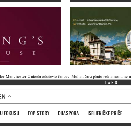
ler Manchester Uniteda oduševio fanove: Mehaničaru platio reklamom, ne
LANG
EN
U FOKUSU
TOP STORY
DIJASPORA
ISELJENIČKE PRIČE