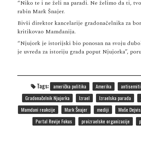
“Niko te i ne želi na paradi. Ne želimo da ti, tvo
rabin Mark Šnajer.
Bivši direktor kancelarije gradonačelnika za bo
kritikovao Mamdanija.
“Njujork je istorijski bio ponosan na svoju dub
je uvreda za istoriju grada poput Njujorka”, poru
Tags:
američka politika
Amerika
antisemit
Gradonačelnik Njujorka
Izrael
Izraelska parada
Mamdani reakcije
Mark Šnajer
mediji
Moše Dejvis
Portal Revije Fokus
proizraelske organizacije
p