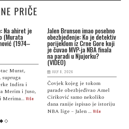
NE PRIČE
: Na ahiret je
Jalen Brunson imao posebno
P
jo (Murata
obezbjeđenje: Ko je detektiv
u
nović (1974–
porijeklom iz Crne Gore koji
Y
je čuvao MVP-ja NBA finala
„
na paradi u Njujorku?
c
(VIDEO)
otac Murat,
JULY 8, 2026
„
, supruga
Čovjek kojeg je tokom
z
rke Indira i
parade obezbjeđivao Amel
o
ća Merim i Juso,
Ciriković samo nekoliko
g
i Merima...
Više
dana ranije ispisao je istoriju
k
NBA lige – Jalen ...
Više
r