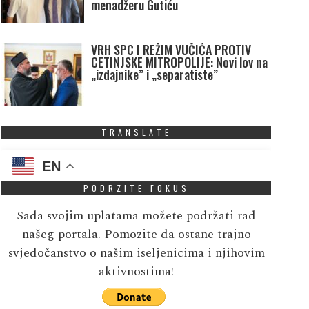
menadžeru Gutiću
VRH SPC I REŽIM VUČIĆA PROTIV
CETINJSKE MITROPOLIJE: Novi lov na
„izdajnike” i „separatiste”
TRANSLATE
EN
PODRZITE FOKUS
Sada svojim uplatama možete podržati rad
našeg portala. Pomozite da ostane trajno
svjedočanstvo o našim iseljenicima i njihovim
aktivnostima!