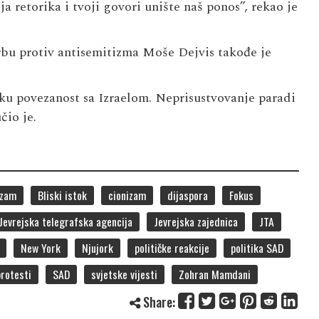
ja retorika i tvoji govori unište naš ponos”, rekao je
rbu protiv antisemitizma Moše Dejvis takođe je
oku povezanost sa Izraelom. Neprisustvovanje paradi
čio je.
izam
Bliski istok
cionizam
dijaspora
Fokus
Jevrejska telegrafska agencija
Jevrejska zajednica
JTA
New York
Njujork
političke reakcije
politika SAD
rotesti
SAD
svjetske vijesti
Zohran Mamdani
Share: