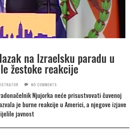
azak na Izraelsku paradu u
ile žestoke reakcije
NISTRATOR
NO COMMENTS
gradonačelnik Njujorka neće prisustvovati čuvenoj
zvala je burne reakcije u Americi, a njegove izjave
ijelile javnost