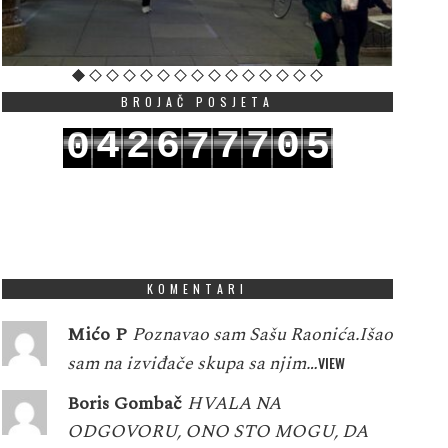
BROJAČ POSJETA
4
2
6
7
7
0
0
7
5
5
3
7
8
8
1
1
8
6
KOMENTARI
Mićo P
Poznavao sam Sašu Raonića.Išao
sam na izviđače skupa sa njim…
VIEW
Boris Gombač
HVALA NA
ODGOVORU, ONO STO MOGU, DA