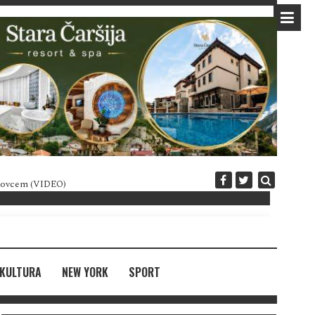
 novcem (VIDEO)
Diplomatija po crnogorski
KULTURA
NEW YORK
SPORT