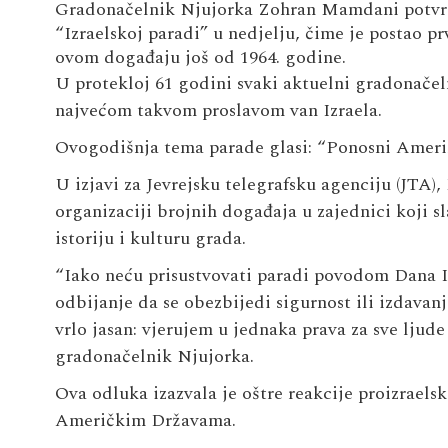
Gradonačelnik Njujorka Zohran Mamdani potvrdio
“Izraelskoj paradi” u nedjelju, čime je postao p
ovom događaju još od 1964. godine.
U protekloj 61 godini svaki aktuelni gradonačel
najvećom takvom proslavom van Izraela.
Ovogodišnja tema parade glasi: “Ponosni Amerika
U izjavi za Jevrejsku telegrafsku agenciju (JTA)
organizaciji brojnih događaja u zajednici koji sl
istoriju i kulturu grada.
“Iako neću prisustvovati paradi povodom Dana Iz
odbijanje da se obezbijedi sigurnost ili izdavan
vrlo jasan: vjerujem u jednaka prava za sve ljude
gradonačelnik Njujorka.
Ova odluka izazvala je oštre reakcije proizraelsk
Američkim Državama.