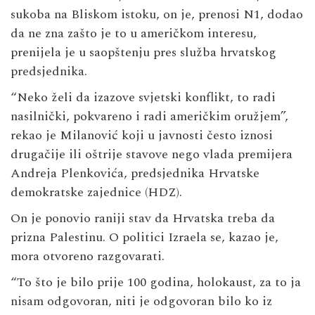
sukoba na Bliskom istoku, on je, prenosi N1, dodao
da ne zna zašto je to u američkom interesu,
prenijela je u saopštenju pres služba hrvatskog
predsjednika.
“Neko želi da izazove svjetski konflikt, to radi
nasilnički, pokvareno i radi američkim oružjem”,
rekao je Milanović koji u javnosti često iznosi
drugačije ili oštrije stavove nego vlada premijera
Andreja Plenkovića, predsjednika Hrvatske
demokratske zajednice (HDZ).
On je ponovio raniji stav da Hrvatska treba da
prizna Palestinu. O politici Izraela se, kazao je,
mora otvoreno razgovarati.
“To što je bilo prije 100 godina, holokaust, za to ja
nisam odgovoran, niti je odgovoran bilo ko iz