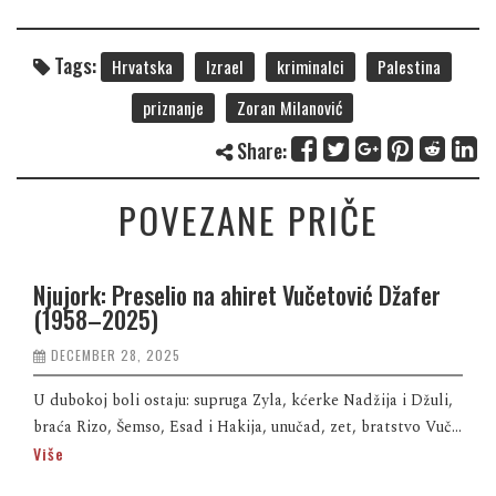
Tags:
Hrvatska
Izrael
kriminalci
Palestina
priznanje
Zoran Milanović
Share:
POVEZANE PRIČE
Njujork: Preselio na ahiret Vučetović Džafer
(1958–2025)
DECEMBER 28, 2025
U dubokoj boli ostaju: supruga Zyla, kćerke Nadžija i Džuli,
braća Rizo, Šemso, Esad i Hakija, unučad, zet, bratstvo Vuč...
Više