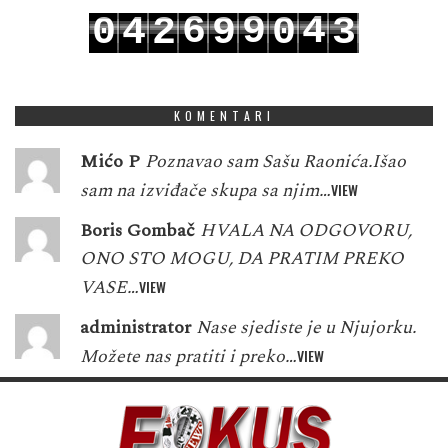
6
9
4
0
4
2
9
0
3
7
0
5
1
5
3
0
1
4
KOMENTARI
Mićo P
Poznavao sam Sašu Raonića.Išao
sam na izviđače skupa sa njim…
VIEW
Boris Gombač
HVALA NA ODGOVORU,
ONO STO MOGU, DA PRATIM PREKO
VASE…
VIEW
administrator
Nase sjediste je u Njujorku.
Možete nas pratiti i preko…
VIEW