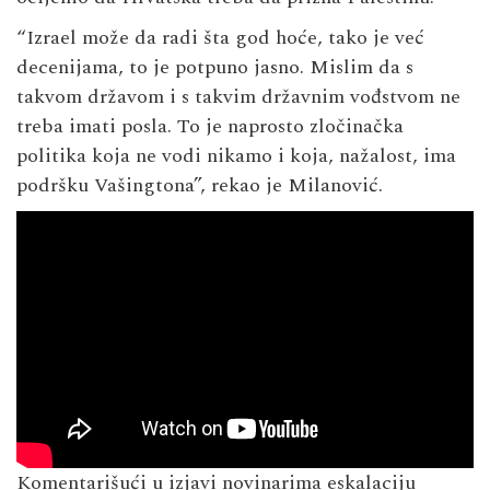
“Izrael može da radi šta god hoće, tako je već
decenijama, to je potpuno jasno. Mislim da s
takvom državom i s takvim državnim vođstvom ne
treba imati posla. To je naprosto zločinačka
politika koja ne vodi nikamo i koja, nažalost, ima
podršku Vašingtona”, rekao je Milanović.
Komentarišući u izjavi novinarima eskalaciju