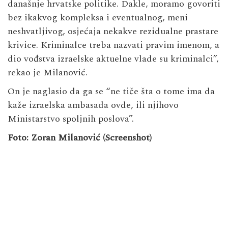
današnje hrvatske politike. Dakle, moramo govoriti
bez ikakvog kompleksa i eventualnog, meni
neshvatljivog, osjećaja nekakve rezidualne prastare
krivice. Kriminalce treba nazvati pravim imenom, a
dio vođstva izraelske aktuelne vlade su kriminalci”,
rekao je Milanović.
On je naglasio da ga se “ne tiče šta o tome ima da
kaže izraelska ambasada ovde, ili njihovo
Ministarstvo spoljnih poslova”.
Foto: Zoran Milanović (Screenshot)