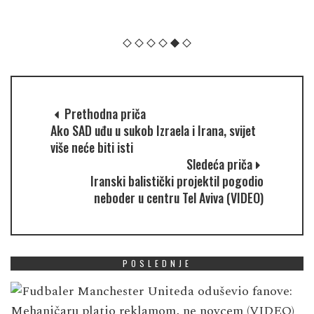
Prethodna priča
Ako SAD uđu u sukob Izraela i Irana, svijet
više neće biti isti
Sledeća priča
Iranski balistički projektil pogodio
neboder u centru Tel Aviva (VIDEO)
POSLEDNJE