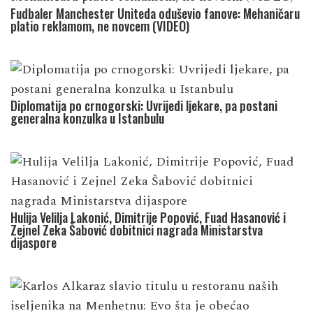
Fudbaler Manchester Uniteda oduševio fanove: Mehaničaru
platio reklamom, ne novcem (VIDEO)
Diplomatija po crnogorski: Uvrijedi ljekare, pa postani
generalna konzulka u Istanbulu
Hulija Velilja Lakonić, Dimitrije Popović, Fuad Hasanović i
Zejnel Zeka Šabović dobitnici nagrada Ministarstva
dijaspore