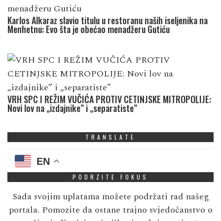
Karlos Alkaraz slavio titulu u restoranu naših iseljenika na
Menhetnu: Evo šta je obećao menadžeru Gutiću
VRH SPC I REŽIM VUČIĆA PROTIV CETINJSKE MITROPOLIJE:
Novi lov na „izdajnike” i „separatiste”
TRANSLATE
EN
PODRZITE FOKUS
Sada svojim uplatama možete podržati rad našeg
portala. Pomozite da ostane trajno svjedočanstvo o