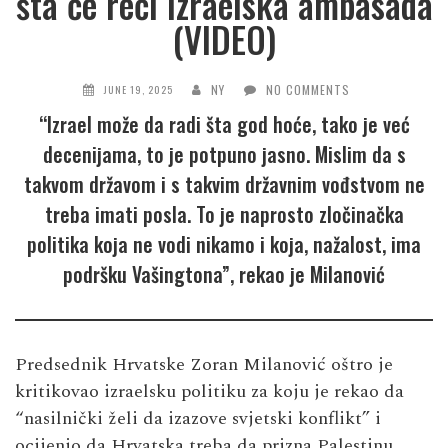
šta će reći izraelska ambasada
(VIDEO)
NY
NO COMMENTS
JUNE 19, 2025
“Izrael može da radi šta god hoće, tako je već
decenijama, to je potpuno jasno. Mislim da s
takvom državom i s takvim državnim vođstvom ne
treba imati posla. To je naprosto zločinačka
politika koja ne vodi nikamo i koja, nažalost, ima
podršku Vašingtona”, rekao je Milanović
Predsednik Hrvatske Zoran Milanović oštro je
kritikovao izraelsku politiku za koju je rekao da
“nasilnički želi da izazove svjetski konflikt” i
ocijenio da Hrvatska treba da prizna Palestinu.