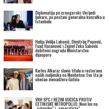
Diplomatija po crnogorski: Uvrijedi
ljekare, pa postani generalna konzulka u
Istanbulu
Hulija Velilja Lakonić, Dimitrije Popović,
Fuad Hasanović i Zejnel Zeka Šabović
dobitnici nagrada Ministarstva
dijaspore
Karlos Alkaraz slavio titulu u restoranu
naših iseljenika na Menhetnu: Evo šta je
obećao menadžeru Gutiću
VRH SPC I REŽIM VUČIĆA PROTIV
CETINJSKE MITROPOLIJE: Novi lov na
„izdajnike” i „separatiste”