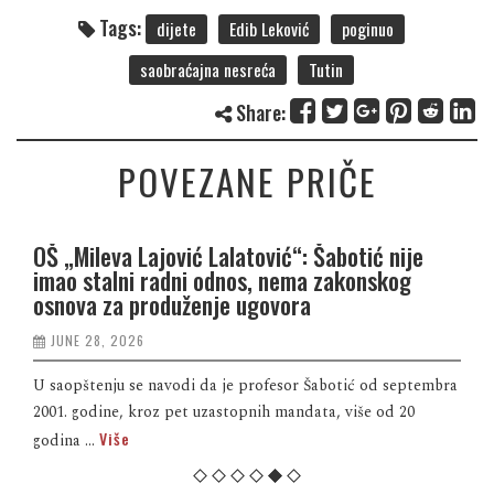
Tags:
dijete
Edib Leković
poginuo
saobraćajna nesreća
Tutin
Share:
POVEZANE PRIČE
OŠ „Mileva Lajović Lalatović“: Šabotić nije
imao stalni radni odnos, nema zakonskog
osnova za produženje ugovora
JUNE 28, 2026
U saopštenju se navodi da je profesor Šabotić od septembra
2001. godine, kroz pet uzastopnih mandata, više od 20
Više
godina ...