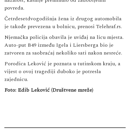
nažalost, kasnije preminulo od zadobijenih
povreda.
Četrdesetdvogodišnja žena iz drugog automobila
je takođe prevezena u bolnicu, prenosi Telehraf.rs.
Njemačka policija obavila je uviđaj na licu mjesta.
Auto-put B49 između Igela i Liersberga bio je
zatvoren za saobraćaj nekoliko sati nakon nesreće.
Porodica Leković je poznata u tutinskom kraju, a
vijest o ovoj tragediji duboko je potresla
zajednicu.
Foto: Edib Leković (Društvene mreže)