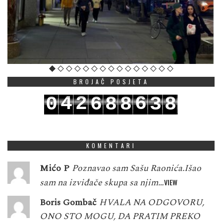
BROJAČ POSJETA
4
2
6
0
6
8
8
3
8
5
3
7
1
7
9
9
4
9
KOMENTARI
Mićo P
Poznavao sam Sašu Raonića.Išao
sam na izviđače skupa sa njim…
VIEW
Boris Gombač
HVALA NA ODGOVORU,
ONO STO MOGU, DA PRATIM PREKO