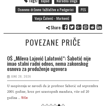
Tags:
napad
Narodna sloga
Osnovno državno tužilaštvo u Podgorici
PES
Vanja Ćalović - Marković
Share:
POVEZANE PRIČE
OŠ „Mileva Lajović Lalatović“: Šabotić nije
imao stalni radni odnos, nema zakonskog
osnova za produženje ugovora
JUNE 28, 2026
U saopštenju se navodi da je profesor Šabotić od septembra
2001. godine, kroz pet uzastopnih mandata, više od 20
Više
godina ...