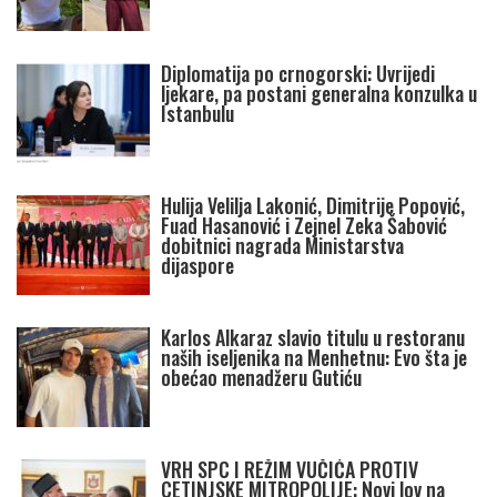
Diplomatija po crnogorski: Uvrijedi
ljekare, pa postani generalna konzulka u
Istanbulu
Hulija Velilja Lakonić, Dimitrije Popović,
Fuad Hasanović i Zejnel Zeka Šabović
dobitnici nagrada Ministarstva
dijaspore
Karlos Alkaraz slavio titulu u restoranu
naših iseljenika na Menhetnu: Evo šta je
obećao menadžeru Gutiću
VRH SPC I REŽIM VUČIĆA PROTIV
CETINJSKE MITROPOLIJE: Novi lov na