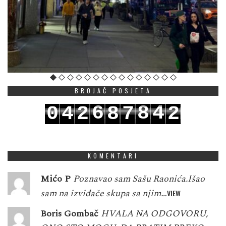
BROJAČ POSJETA
6
8
4
0
4
2
8
7
2
7
9
5
1
5
3
9
8
3
KOMENTARI
Mićo P
Poznavao sam Sašu Raonića.Išao
sam na izviđače skupa sa njim…
VIEW
Boris Gombač
HVALA NA ODGOVORU,