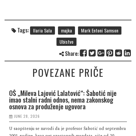
Tags:
Ilaria Sula
majka
Mark Entoni Samson
Ubistvo
Share:
POVEZANE PRIČE
OŠ „Mileva Lajović Lalatović“: Šabotić nije
imao stalni radni odnos, nema zakonskog
osnova za produženje ugovora
JUNE 28, 2026
U saopštenju se navodi da je profesor Šabotić od septembra
2001. godine, kroz pet uzastopnih mandata, više od 20