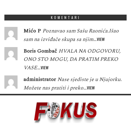
1
5
7
3
9
6
3
5
1
KOMENTARI
Mićo P
Poznavao sam Sašu Raonića.Išao
sam na izviđače skupa sa njim…
VIEW
Boris Gombač
HVALA NA ODGOVORU,
ONO STO MOGU, DA PRATIM PREKO
VASE…
VIEW
administrator
Nase sjediste je u Njujorku.
Možete nas pratiti i preko…
VIEW