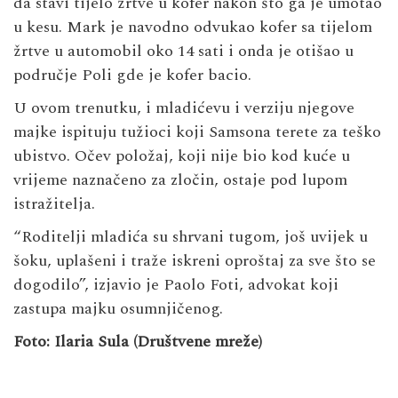
da stavi tijelo žrtve u kofer nakon što ga je umotao
u kesu. Mark je navodno odvukao kofer sa tijelom
žrtve u automobil oko 14 sati i onda je otišao u
područje Poli gde je kofer bacio.
U ovom trenutku, i mladićevu i verziju njegove
majke ispituju tužioci koji Samsona terete za teško
ubistvo. Očev položaj, koji nije bio kod kuće u
vrijeme naznačeno za zločin, ostaje pod lupom
istražitelja.
“Roditelji mladića su shrvani tugom, još uvijek u
šoku, uplašeni i traže iskreni oproštaj za sve što se
dogodilo”, izjavio je Paolo Foti, advokat koji
zastupa majku osumnjičenog.
Foto: Ilaria Sula (Društvene mreže)