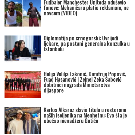
Fudbaler Manchester Uniteda oduševio
fanove: Mehaničaru platio reklamom, ne
novcem (VIDEO)
Diplomatija po crnogorski: Uvrijedi
ljekare, pa postani generalna konzulka u
Istanbulu
Hulija Velilja Lakonić, Dimitrije Popović,
Fuad Hasanović i Zejnel Zeka Šabović
dobitnici nagrada Ministarstva
dijaspore
Karlos Alkaraz slavio titulu u restoranu
naših iseljenika na Menhetnu: Evo šta je
obećao menadžeru Gutiću