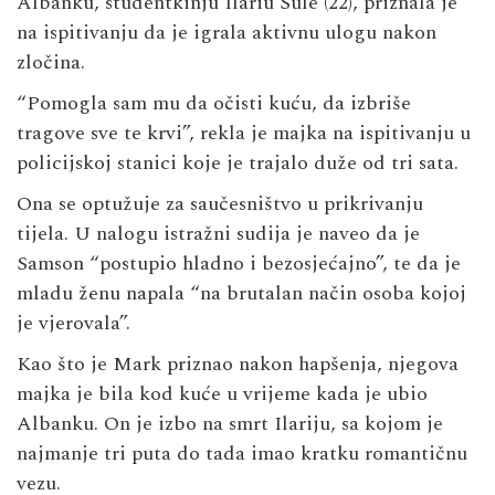
Albanku, studentkinju Ilariu Sule (22), priznala je
na ispitivanju da je igrala aktivnu ulogu nakon
zločina.
“Pomogla sam mu da očisti kuću, da izbriše
tragove sve te krvi”, rekla je majka na ispitivanju u
policijskoj stanici koje je trajalo duže od tri sata.
Ona se optužuje za saučesništvo u prikrivanju
tijela. U nalogu istražni sudija je naveo da je
Samson “postupio hladno i bezosjećajno”, te da je
mladu ženu napala “na brutalan način osoba kojoj
je vjerovala”.
Kao što je Mark priznao nakon hapšenja, njegova
majka je bila kod kuće u vrijeme kada je ubio
Albanku. On je izbo na smrt Ilariju, sa kojom je
najmanje tri puta do tada imao kratku romantičnu
vezu.