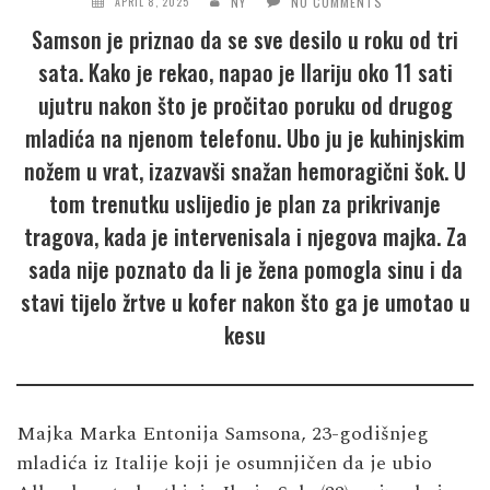
NY
NO COMMENTS
APRIL 8, 2025
Samson je priznao da se sve desilo u roku od tri
sata. Kako je rekao, napao je Ilariju oko 11 sati
ujutru nakon što je pročitao poruku od drugog
mladića na njenom telefonu. Ubo ju je kuhinjskim
nožem u vrat, izazvavši snažan hemoragični šok. U
tom trenutku uslijedio je plan za prikrivanje
tragova, kada je intervenisala i njegova majka. Za
sada nije poznato da li je žena pomogla sinu i da
stavi tijelo žrtve u kofer nakon što ga je umotao u
kesu
Majka Marka Entonija Samsona, 23-godišnjeg
mladića iz Italije koji je osumnjičen da je ubio