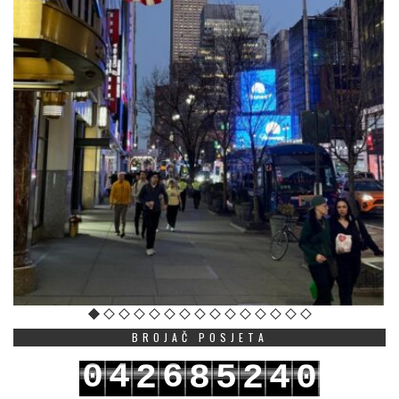
BROJAČ POSJETA
0
4
6
2
8
5
2
4
0