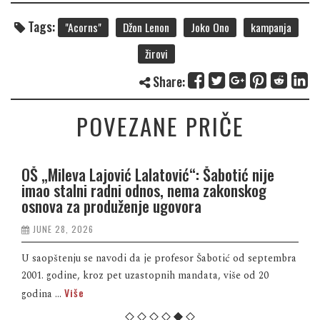
Tags:
"Acorns"
Džon Lenon
Joko Ono
kampanja
žirovi
Share:
POVEZANE PRIČE
OŠ „Mileva Lajović Lalatović“: Šabotić nije
imao stalni radni odnos, nema zakonskog
osnova za produženje ugovora
JUNE 28, 2026
U saopštenju se navodi da je profesor Šabotić od septembra
2001. godine, kroz pet uzastopnih mandata, više od 20
Više
godina ...