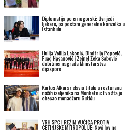
Diplomatija po crnogorski: Uvrijedi
ljekare, pa postani generalna konzulka u
Istanbulu
Hulija Velilja Lakonić, Dimitrije Popović,
Fuad Hasanović i Zejnel Zeka Šabović
dobitnici nagrada Ministarstva
dijaspore
Karlos Alkaraz slavio titulu u restoranu
naših iseljenika na Menhetnu: Evo šta je
obećao menadžeru Gutiću
VRH SPC I REŽIM VUČIĆA PROTIV
CETINJSKE MITROPOLIJE: Novi lov na