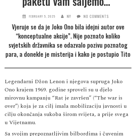
paketu vam šaljemo…”
NY
NO COMMENTS
FEBRUARY 5, 2025
Vjeruje se da je Joko Ono bila idejni autor ove
“konceptualne akcije”. Nije poznato koliko
svjetskih državnika se odazvalo pozivu poznatog
para, a donekle je misterija i kako je postupio Tito
Legendarni Džon Lenon i njegova supruga Joko
Ono krajem 1969. godine sproveli su u djelo
mirovnu kampanju “Rat je završen” (“The war is
over”) koja je za cilj imala mobilizaciju javnosti u
cilju okončanja sukoba širom svijeta, a prije svega
u Vijetnamu.
Sa svojim prepoznatljivim bilbordima i čuvenim