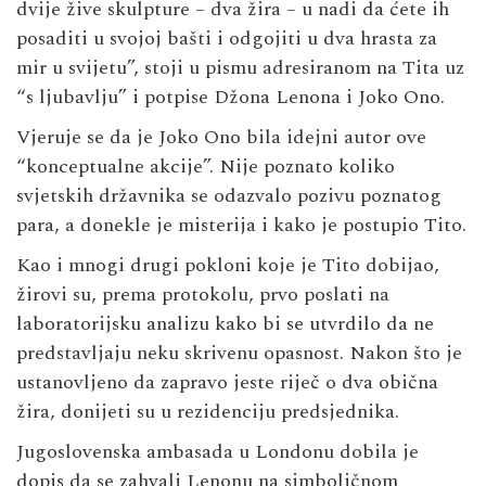
dvije žive skulpture – dva žira – u nadi da ćete ih
posaditi u svojoj bašti i odgojiti u dva hrasta za
mir u svijetu”, stoji u pismu adresiranom na Tita uz
“s ljubavlju” i potpise Džona Lenona i Joko Ono.
Vjeruje se da je Joko Ono bila idejni autor ove
“konceptualne akcije”. Nije poznato koliko
svjetskih državnika se odazvalo pozivu poznatog
para, a donekle je misterija i kako je postupio Tito.
Kao i mnogi drugi pokloni koje je Tito dobijao,
žirovi su, prema protokolu, prvo poslati na
laboratorijsku analizu kako bi se utvrdilo da ne
predstavljaju neku skrivenu opasnost. Nakon što je
ustanovljeno da zapravo jeste riječ o dva obična
žira, donijeti su u rezidenciju predsjednika.
Jugoslovenska ambasada u Londonu dobila je
dopis da se zahvali Lenonu na simboličnom