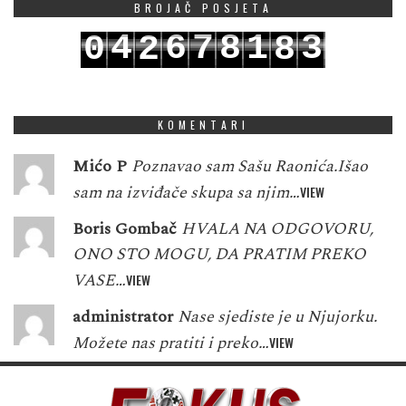
BROJAČ POSJETA
4
6
7
8
1
3
0
2
8
5
7
8
9
2
4
1
3
9
KOMENTARI
Mićo P
Poznavao sam Sašu Raonića.Išao
sam na izviđače skupa sa njim…
VIEW
Boris Gombač
HVALA NA ODGOVORU,
ONO STO MOGU, DA PRATIM PREKO
VASE…
VIEW
administrator
Nase sjediste je u Njujorku.
Možete nas pratiti i preko…
VIEW