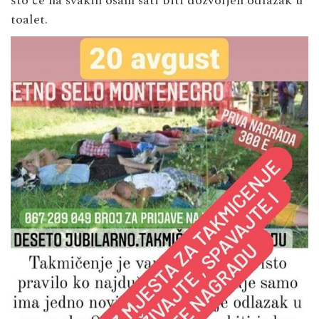
što će na svakih osam sati biti dozvoljen odlazak u
toalet.