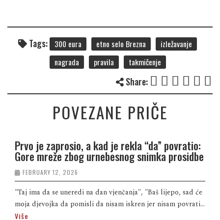
Tags:
300 eura
etno selo Brezna
izležavanje
nagrada
pravila
takmičenje
Share:
POVEZANE PRIČE
Prvo je zaprosio, a kad je rekla “da” povratio:
Gore mreže zbog urnebesnog snimka prosidbe
FEBRUARY 12, 2026
"Taj ima da se uneredi na dan vjenčanja", "Baš lijepo, sad će
moja djevojka da pomisli da nisam iskren jer nisam povrati...
Više