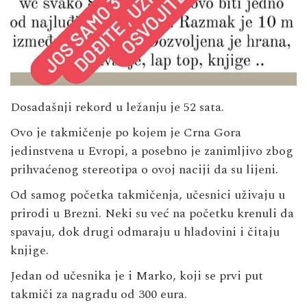
Dosadašnji rekord u ležanju je 52 sata.
Ovo je takmičenje po kojem je Crna Gora
jedinstvena u Evropi, a posebno je zanimljivo zbog
prihvaćenog stereotipa o ovoj naciji da su lijeni.
Od samog početka takmičenja, učesnici uživaju u
prirodi u Brezni. Neki su već na početku krenuli da
spavaju, dok drugi odmaraju u hladovini i čitaju
knjige.
Jedan od učesnika je i Marko, koji se prvi put
takmiči za nagradu od 300 eura.