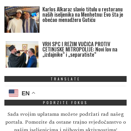
Karlos Alkaraz slavio titulu u restoranu
naših iseljenika na Menhetnu: Evo šta je
obećao menadžeru Gutiću
VRH SPC I REŽIM VUČIĆA PROTIV
CETINJSKE MITROPOLIJE: Novi lov na
„izdajnike” i „separatiste”
TRANSLATE
EN
PODRZITE FOKUS
Sada svojim uplatama možete podržati rad našeg
portala. Pomozite da ostane trajno svjedočanstvo o
našim iseljenicima i njihovim aktivnostima!