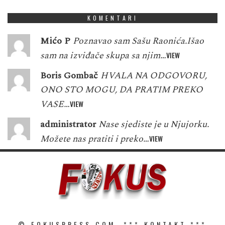
KOMENTARI
Mićo P
Poznavao sam Sašu Raonića.Išao
sam na izviđače skupa sa njim…
VIEW
Boris Gombač
HVALA NA ODGOVORU,
ONO STO MOGU, DA PRATIM PREKO
VASE…
VIEW
administrator
Nase sjediste je u Njujorku.
Možete nas pratiti i preko…
VIEW
© FOKUSPRESS.COM. ***
KONTAKT
***