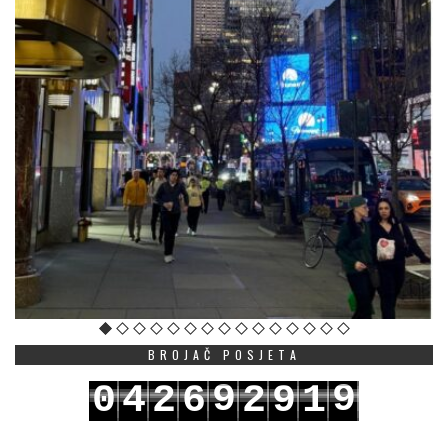
BROJAČ POSJETA
9
9
0
4
2
6
2
9
1
0
0
1
5
3
7
3
0
2