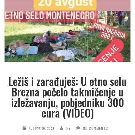
Ležiš i zarađuješ: U etno selu
Brezna počelo takmičenje u
izležavanju, pobjedniku 300
eura (VIDEO)
NY
NO COMMENTS
AUGUST 20, 2021