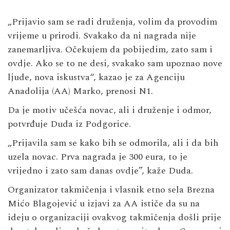
„Prijavio sam se radi druženja, volim da provodim
vrijeme u prirodi. Svakako da ni nagrada nije
zanemarljiva. Očekujem da pobijedim, zato sam i
ovdje. Ako se to ne desi, svakako sam upoznao nove
ljude, nova iskustva“, kazao je za Agenciju
Anadolija (AA) Marko, prenosi N1.
Da je motiv učešća novac, ali i druženje i odmor,
potvrđuje Duda iz Podgorice.
„Prijavila sam se kako bih se odmorila, ali i da bih
uzela novac. Prva nagrada je 300 eura, to je
vrijedno i zato sam danas ovdje”, kaže Duda.
Organizator takmičenja i vlasnik etno sela Brezna
Mićo Blagojević u izjavi za AA ističe da su na
ideju o organizaciji ovakvog takmičenja došli prije