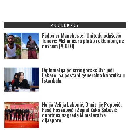
POSLEDNJE
Fudbaler Manchester Uniteda oduševio
fanove: Mehaničaru platio reklamom, ne
novcem (VIDEO)
Diplomatija po crnogorski: Uvrijedi
ljekare, pa postani generalna konzulka u
Istanbulu
Hulija Velilja Lakonić, Dimitrije Popović,
Fuad Hasanović i Zejnel Zeka Šabović
dobitnici nagrada Ministarstva
dijaspore