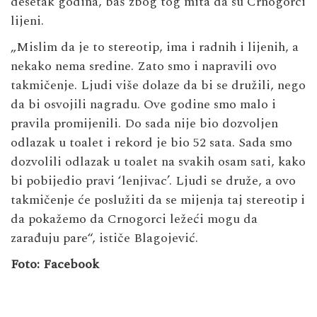
desetak godina, baš zbog tog mita da su Crnogorci
lijeni.
„Mislim da je to stereotip, ima i radnih i lijenih, a
nekako nema sredine. Zato smo i napravili ovo
takmičenje. Ljudi više dolaze da bi se družili, nego
da bi osvojili nagradu. Ove godine smo malo i
pravila promijenili. Do sada nije bio dozvoljen
odlazak u toalet i rekord je bio 52 sata. Sada smo
dozvolili odlazak u toalet na svakih osam sati, kako
bi pobijedio pravi ‘lenjivac’. Ljudi se druže, a ovo
takmičenje će poslužiti da se mijenja taj stereotip i
da pokažemo da Crnogorci ležeći mogu da
zarađuju pare“, ističe Blagojević.
Foto: Facebook