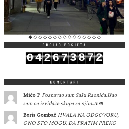
BROJAČ POSJETA
3
8
7
2
0
4
2
6
7
4
9
8
3
1
5
3
7
8
KOMENTARI
Mićo P
Poznavao sam Sašu Raonića.Išao
sam na izviđače skupa sa njim…
VIEW
Boris Gombač
HVALA NA ODGOVORU,
ONO STO MOGU, DA PRATIM PREKO