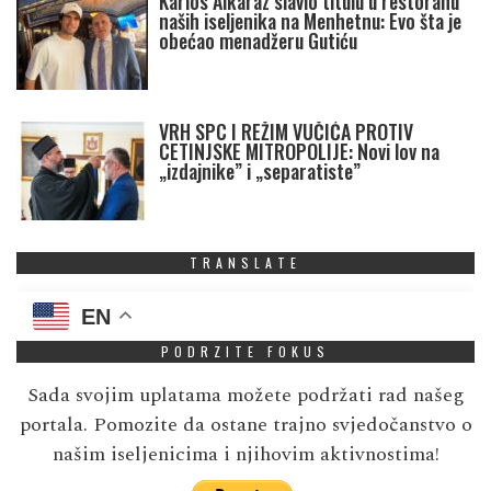
Karlos Alkaraz slavio titulu u restoranu
naših iseljenika na Menhetnu: Evo šta je
obećao menadžeru Gutiću
VRH SPC I REŽIM VUČIĆA PROTIV
CETINJSKE MITROPOLIJE: Novi lov na
„izdajnike” i „separatiste”
TRANSLATE
EN
PODRZITE FOKUS
Sada svojim uplatama možete podržati rad našeg
portala. Pomozite da ostane trajno svjedočanstvo o
našim iseljenicima i njihovim aktivnostima!