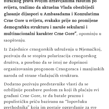
biračkog prava svojim državljanima rasutim po
svijetu, tražimo da aktuelna Vlada obezbijedi
glasanje dijaspori u Ambasadama i Konzulatima
Crne Gore u svijetu, svakako prije no promijene
demografsku strukturu i naruše sekularni i
multinacionalni karakter Crne Gore”
, opominju u
saopštenju.
Iz Zajednice crnogorskih udruženja u Njemačkoj,
pozivaju da se stopira polarizacija crnogorskog
društva, a posebno da se istoj ne doprinosi
organizovanim progonom Crnogoraca i manjinskih
naroda od strane vladajućih struktura.
Dodatno pozivaju predstavnike vlasti da se
ozbiljnije pozabave poslom za koji ih plaćaju svi
građani Crne Gore, te da batale praznu i
populističku priču baziranu na “lopovluku
prethodnika” koja im postaje opravdanje za sve