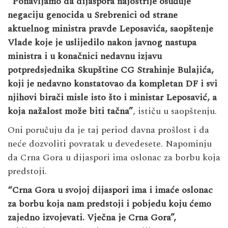
“Ponavljamo da dijaspora najoštrije osuđuje
negaciju genocida u Srebrenici od strane
aktuelnog ministra pravde Leposavića, saopštenje
Vlade koje je uslijedilo nakon javnog nastupa
ministra i u konačnici nedavnu izjavu
potpredsjednika Skupštine CG Strahinje Bulajića,
koji je nedavno konstatovao da kompletan DF i svi
njihovi birači misle isto što i ministar Leposavić, a
koja nažalost može biti tačna”
, ističu u saopštenju.
Oni poručuju da je taj period davna prošlost i da
neće dozvoliti povratak u devedesete. Napominju
da Crna Gora u dijaspori ima oslonac za borbu koja
predstoji.
“Crna Gora u svojoj dijaspori ima i imaće oslonac
za borbu koja nam predstoji i pobjedu koju ćemo
zajedno izvojevati. Vječna je Crna Gora”,