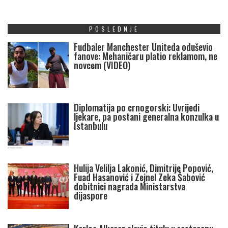
POSLEDNJE
Fudbaler Manchester Uniteda oduševio
fanove: Mehaničaru platio reklamom, ne
novcem (VIDEO)
Diplomatija po crnogorski: Uvrijedi
ljekare, pa postani generalna konzulka u
Istanbulu
Hulija Velilja Lakonić, Dimitrije Popović,
Fuad Hasanović i Zejnel Zeka Šabović
dobitnici nagrada Ministarstva
dijaspore