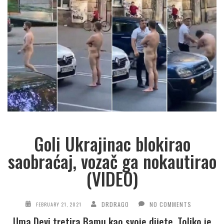
Goli Ukrajinac blokirao
saobraćaj, vozač ga nokautirao
(VIDEO)
DRDRAGO
NO COMMENTS
FEBRUARY 21, 2021
Uma Devi tretira Bamu kao svoje dijete. Toliko je