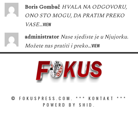
Boris Gombač
HVALA NA ODGOVORU,
ONO STO MOGU, DA PRATIM PREKO
VASE…
VIEW
administrator
Nase sjediste je u Njujorku.
Možete nas pratiti i preko…
VIEW
© FOKUSPRESS.COM. ***
KONTAKT
***
POWERD BY SHID.