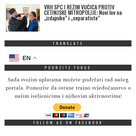
VRH SPC I REŽIM VUČIĆA PROTIV
CETINJSKE MITROPOLIJE: Novi lov na
„izdajnike” i „separatiste”
TRANSLATE
EN
PODRZITE FOKUS
Sada svojim uplatama možete podržati rad našeg
portala. Pomozite da ostane trajno svjedočanstvo o
našim iseljenicima i njihovim aktivnostima!
FOLLOW AS ON FACEBOOK