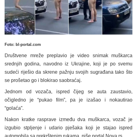
Foto: bl-portal.com
Društvene mreže preplavio je video snimak muškarca
srednjih godina, navodno iz Ukrajine, koji je po svemu
sudeći riješio da skrene pažnju svojih sugrađana tako što
se prošetao go i blokirao saobraćaj.
Jednom od vozača, ispred čijeg se auta zaustavio,
očigledno je “pukao film”, pa je izašao i nokautirao
“golaća”.
Nakon kratke rasprave između dva muškarca, vozač je
izgubio stpljenje i udario pješaka koji je stajao ispred
automobila sa prekrštenim rukama, piše portal Nova.rs.