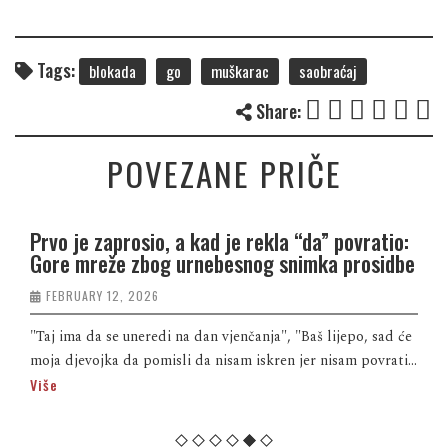
Tags:
blokada
go
muškarac
saobraćaj
Share:
POVEZANE PRIČE
Prvo je zaprosio, a kad je rekla “da” povratio:
Gore mreže zbog urnebesnog snimka prosidbe
FEBRUARY 12, 2026
"Taj ima da se uneredi na dan vjenčanja", "Baš lijepo, sad će
moja djevojka da pomisli da nisam iskren jer nisam povrati...
Više