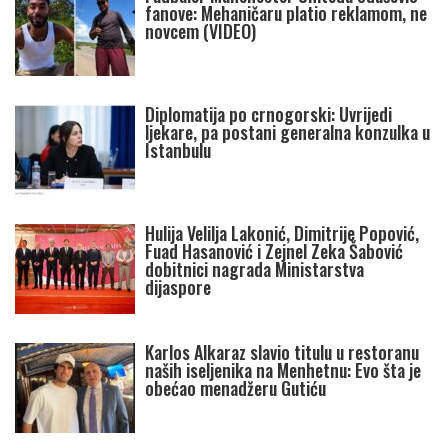
fanove: Mehaničaru platio reklamom, ne
novcem (VIDEO)
Diplomatija po crnogorski: Uvrijedi
ljekare, pa postani generalna konzulka u
Istanbulu
Hulija Velilja Lakonić, Dimitrije Popović,
Fuad Hasanović i Zejnel Zeka Šabović
dobitnici nagrada Ministarstva
dijaspore
Karlos Alkaraz slavio titulu u restoranu
naših iseljenika na Menhetnu: Evo šta je
obećao menadžeru Gutiću