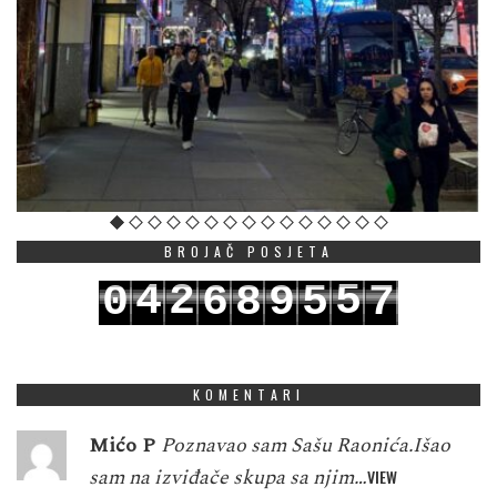
BROJAČ POSJETA
4
2
5
0
6
8
9
5
7
5
3
6
1
7
9
0
6
8
KOMENTARI
Mićo P
Poznavao sam Sašu Raonića.Išao
sam na izviđače skupa sa njim…
VIEW