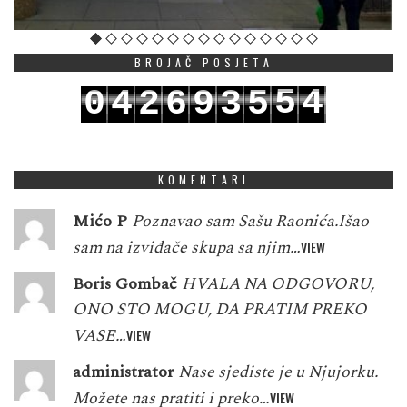
BROJAČ POSJETA
5
4
0
4
2
6
9
3
5
6
5
1
5
3
7
0
4
6
KOMENTARI
Mićo P
Poznavao sam Sašu Raonića.Išao
sam na izviđače skupa sa njim…
VIEW
Boris Gombač
HVALA NA ODGOVORU,
ONO STO MOGU, DA PRATIM PREKO
VASE…
VIEW
administrator
Nase sjediste je u Njujorku.
Možete nas pratiti i preko…
VIEW