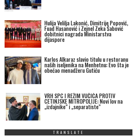
Hulija Velilja Lakonić, Dimitrije Popović,
Fuad Hasanović i Zejnel Zeka Šabović
dobitnici nagrada Ministarstva
dijaspore
Karlos Alkaraz slavio titulu u restoranu
naših iseljenika na Menhetnu: Evo šta je
obećao menadžeru Gutiću
VRH SPC I REŽIM VUČIĆA PROTIV
CETINJSKE MITROPOLIJE: Novi lov na
„izdajnike” i „separatiste”
TRANSLATE