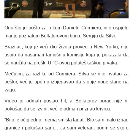
Ono što je pošlo za rukom Danielu Cormieru, nije uspjelo
manje poznatom Bellatorovom borcu Sergiju da Silvi.
Brazilac, koji je veći dio života proveo u New Yorku, nije
uspio da nasamari tamošnju komisiju koja je pokazala da
se naučila na greški UFC-ovog poluteškaškog prvaka.
Međutim, za razliku od Cormiera, Silva se nije hvatao za
peškir, već je uporno izbjegavao da s obje noge stane na
vagu.
Video je odmah postao hit, a Bellatorov borac nije ni
pokušao da se izvini, već je odmah priznao krivicu.
“Bilo je očigledno i nema smisla lagati. Bio sam malo iznad
granice i pokušao sam… Ja sam veteran, borim se skoro