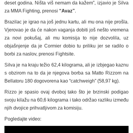
deset godina. Ništa viš nemam da kažem”, izjavio je Silva
za MMA Fighting, prenosi
“Avaz”
.
Brazilac je igrao na još jednu kartu, ali mu ona nije prošla.
Vjerovao je da će nakon vaganja dobiti još nešto vremena
za novi pokušaj, ali mu komisija to nije dozvolila, uz
objašnjenje da je Cormier dobio tu priliku jer se radilo o
borbi za naslov, prenosi Fightsite.
Silva je na kraju težio 62,4 kilograma, ali je izbjegao kaznu
s obzirom na to da je njegova borba sa Matto Rizzom na
Bellatoru 180 dogovorena kao “catchweigh” (58,97 kg).
Rizzo je spasio ovaj dvoboj tako što je brzinski podigao
svoju kilažu na 60,6 kilograma i tako održao razliku između
njih dvojice prihvatljivom za komisiju.
Pogledajte video: