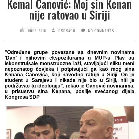
Kemal Canović: Moj sin Kenan
nije ratovao u Siriji
DRDRAGO
NO COMMENTS
JUNE 3, 2015
“Određene grupe povezane sa dnevnim novinama
‘
Dan’
i njihovim ekspoziturama u MUP-u Plav su
iskonstruisale monstruozne laži, stavljajući sliku meni
nepoznatog čovjeka i potpisujući ga kao mog sina
Kenana Canovića
, koji navodno ratuje u Siriji. On je
student u Sarajevu i nikada nije bio u Siriji, niti je
podržavao tu ideologiju”, rekao je Canović novinarima,
u prisustvu sina Kenana, poslije svečanog dijela
Kongresa SDP