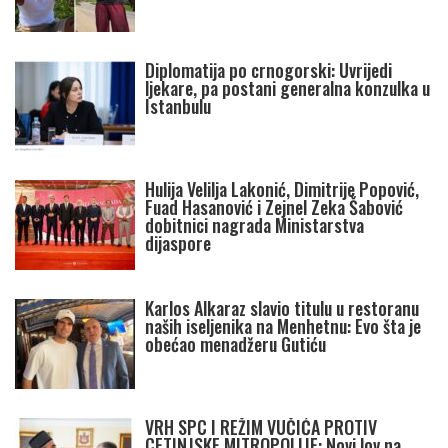
Diplomatija po crnogorski: Uvrijedi
ljekare, pa postani generalna konzulka u
Istanbulu
Hulija Velilja Lakonić, Dimitrije Popović,
Fuad Hasanović i Zejnel Zeka Šabović
dobitnici nagrada Ministarstva
dijaspore
Karlos Alkaraz slavio titulu u restoranu
naših iseljenika na Menhetnu: Evo šta je
obećao menadžeru Gutiću
VRH SPC I REŽIM VUČIĆA PROTIV
CETINJSKE MITROPOLIJE: Novi lov na