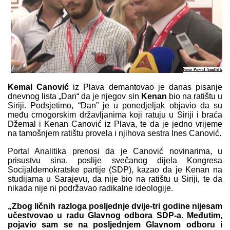
Kemal Canović
iz Plava demantovao je danas pisanje
dnevnog lista „Dan“ da je njegov sin
Kenan
bio na ratištu u
Siriji. Podsjetimo,
“Dan” je u ponedjeljak objavio da su
među crnogorskim državljanima koji ratuju u Siriji i braća
Džemal
i
Kenan Canović
iz Plava, te da je jedno vrijeme
na tamošnjem ratištu provela i njihova sestra
Ines Canović
.
Portal Analitika prenosi da je Canović
novinarima, u
prisustvu sina, poslije svečanog dijela Kongresa
Socijaldemokratske partije (SDP), kazao da je
Kenan
na
studijama u Sarajevu, da nije bio na ratištu u Siriji, te da
nikada nije ni podržavao radikalne ideologije.
„Zbog ličnih razloga posljednje dvije-tri godine nijesam
učestvovao u radu Glavnog odbora SDP-a. Međutim,
pojavio sam se na posljednjem Glavnom odboru i