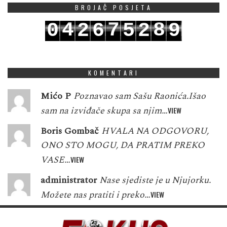
BROJAČ POSJETA
4
7
8
0
2
6
5
2
9
5
8
9
1
3
7
6
3
0
KOMENTARI
Mićo P
Poznavao sam Sašu Raonića.Išao
sam na izviđače skupa sa njim…
VIEW
Boris Gombač
HVALA NA ODGOVORU,
ONO STO MOGU, DA PRATIM PREKO
VASE…
VIEW
administrator
Nase sjediste je u Njujorku.
Možete nas pratiti i preko…
VIEW