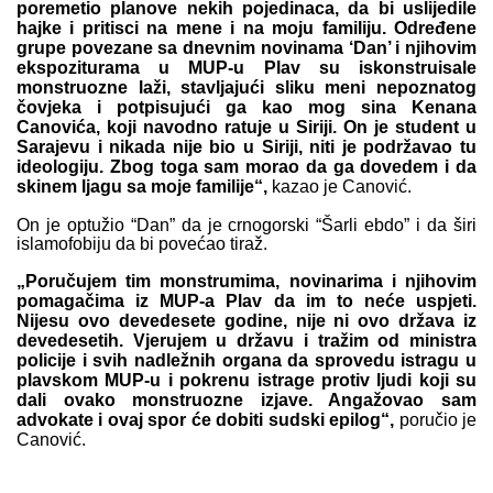
poremetio planove nekih pojedinaca, da bi uslijedile
hajke i pritisci na mene i na moju familiju. Određene
grupe povezane sa dnevnim novinama ‘
Dan’
i njihovim
ekspoziturama u MUP-u Plav su iskonstruisale
monstruozne laži, stavljajući sliku meni nepoznatog
čovjeka i potpisujući ga kao mog sina
Kenana
Canovića
, koji navodno ratuje u Siriji. On je student u
Sarajevu i nikada nije bio u Siriji, niti je podržavao tu
ideologiju. Zbog toga sam morao da ga dovedem i da
skinem ljagu sa moje familije“,
kazao je
Canović
.
On je optužio “Dan” da je crnogorski “Šarli ebdo” i da širi
islamofobiju da bi povećao tiraž.
„Poručujem tim monstrumima, novinarima i njihovim
pomagačima iz MUP-a Plav da im to neće uspjeti.
Nijesu ovo devedesete godine, nije ni ovo država iz
devedesetih. Vjerujem u državu i tražim od ministra
policije i svih nadležnih organa da sprovedu istragu u
plavskom MUP-u i pokrenu istrage protiv ljudi koji su
dali ovako monstruozne izjave. Angažovao sam
advokate i ovaj spor će dobiti sudski epilog“,
poručio je
Canović
.