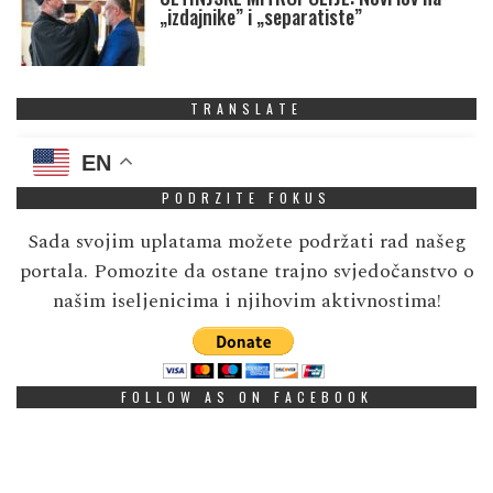
„izdajnike” i „separatiste”
TRANSLATE
EN
PODRZITE FOKUS
Sada svojim uplatama možete podržati rad našeg
portala. Pomozite da ostane trajno svjedočanstvo o
našim iseljenicima i njihovim aktivnostima!
FOLLOW AS ON FACEBOOK