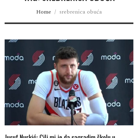
Home
/
srebrenica obuća
Jusuf Nurkić: Cilj mi je da sagradim školu u