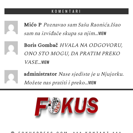
KOMENTARI
Mićo P
Poznavao sam Sašu Raonića.Išao
sam na izviđače skupa sa njim…
VIEW
Boris Gombač
HVALA NA ODGOVORU,
ONO STO MOGU, DA PRATIM PREKO
VASE…
VIEW
administrator
Nase sjediste je u Njujorku.
Možete nas pratiti i preko…
VIEW