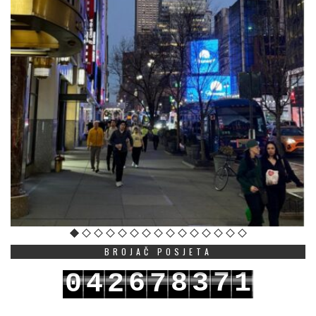
BROJAČ POSJETA
6
8
3
7
1
0
4
2
7
7
9
4
8
2
1
5
3
8