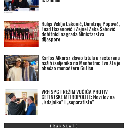
Istanbulu
Hulija Velilja Lakonić, Dimitrije Popović,
Fuad Hasanović i Zejnel Zeka Šabović
dobitnici nagrada Ministarstva
dijaspore
Karlos Alkaraz slavio titulu u restoranu
naših iseljenika na Menhetnu: Evo šta je
obećao menadžeru Gutiću
VRH SPC I REŽIM VUČIĆA PROTIV
CETINJSKE MITROPOLIJE: Novi lov na
„izdajnike” i „separatiste”
TRANSLATE