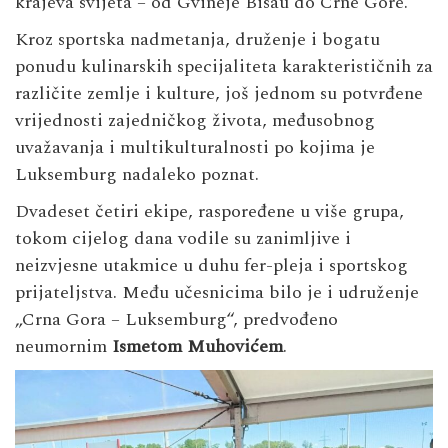
krajeva svijeta – od Gvineje Bisau do Crne Gore.
Kroz sportska nadmetanja, druženje i bogatu
ponudu kulinarskih specijaliteta karakterističnih za
različite zemlje i kulture, još jednom su potvrđene
vrijednosti zajedničkog života, međusobnog
uvažavanja i multikulturalnosti po kojima je
Luksemburg nadaleko poznat.
Dvadeset četiri ekipe, raspoređene u više grupa,
tokom cijelog dana vodile su zanimljive i
neizvjesne utakmice u duhu fer-pleja i sportskog
prijateljstva. Među učesnicima bilo je i udruženje
„Crna Gora – Luksemburg“, predvođeno
neumornim
Ismetom Muhovićem
.