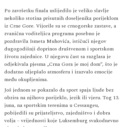
Po završetku finala uslijedilo je veliko slavlje
nekoliko stotina prisutnih doseljenika porijeklom
iz Crne Gore. Vijorile su se crnogorske zastave, a
zvanična voditeljica programa posebno je
pozdravila Ismeta Muhovića, ističući njegov
dugogodišnji doprinos društvenom i sportskom
životu zajednice. U njegovu čast sa razglasa je
odjekivala pjesma „Crna Gora je moj dom“, što je
dodatno uljepšalo atmosferu i izazvalo emocije
među okupljenima.
Još jednom se pokazalo da sport spaja ljude bez
obzira na njihovo porijeklo, jezik ili vjeru. Tog 13.
juna, na sportskim terenima u Cessangeu,
pobijedili su prijateljstvo, zajedništvo i dobra
volja – vrijednosti koje Luksemburg svakodnevno