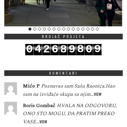
BROJAČ POSJETA
4
8
9
0
2
6
8
9
0
5
9
0
1
3
7
9
0
1
KOMENTARI
Mićo P
Poznavao sam Sašu Raonića.Išao
sam na izviđače skupa sa njim…
VIEW
Boris Gombač
HVALA NA ODGOVORU,
ONO STO MOGU, DA PRATIM PREKO
VASE…
VIEW