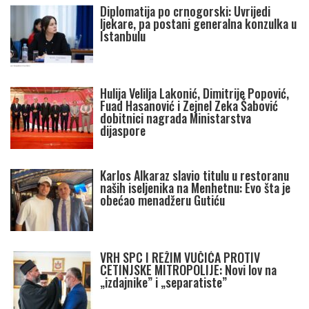
Diplomatija po crnogorski: Uvrijedi
ljekare, pa postani generalna konzulka u
Istanbulu
Hulija Velilja Lakonić, Dimitrije Popović,
Fuad Hasanović i Zejnel Zeka Šabović
dobitnici nagrada Ministarstva
dijaspore
Karlos Alkaraz slavio titulu u restoranu
naših iseljenika na Menhetnu: Evo šta je
obećao menadžeru Gutiću
VRH SPC I REŽIM VUČIĆA PROTIV
CETINJSKE MITROPOLIJE: Novi lov na
„izdajnike” i „separatiste”