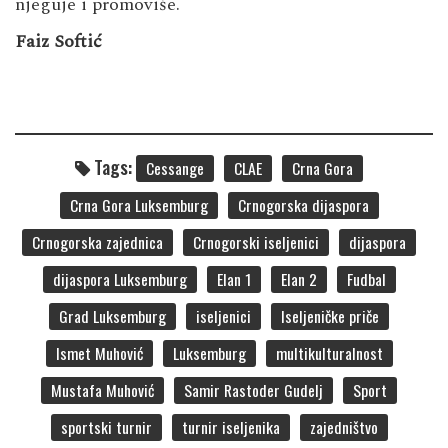
njeguje i promoviše.
Faiz Softić
Tags:
Cessange
CLAE
Crna Gora
Crna Gora Luksemburg
Crnogorska dijaspora
Crnogorska zajednica
Crnogorski iseljenici
dijaspora
dijaspora Luksemburg
Elan 1
Elan 2
Fudbal
Grad Luksemburg
iseljenici
Iseljeničke priče
Ismet Muhović
Luksemburg
multikulturalnost
Mustafa Muhović
Samir Rastoder Gudelj
Sport
sportski turnir
turnir iseljenika
zajedništvo