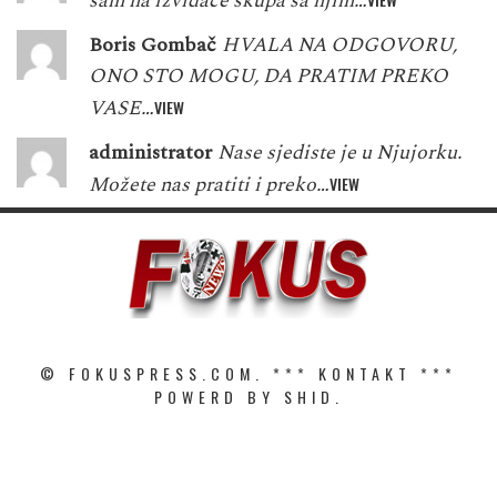
sam na izviđače skupa sa njim…
Boris Gombač
HVALA NA ODGOVORU,
ONO STO MOGU, DA PRATIM PREKO
VASE…
VIEW
administrator
Nase sjediste je u Njujorku.
Možete nas pratiti i preko…
VIEW
© FOKUSPRESS.COM. ***
KONTAKT
***
POWERD BY SHID.