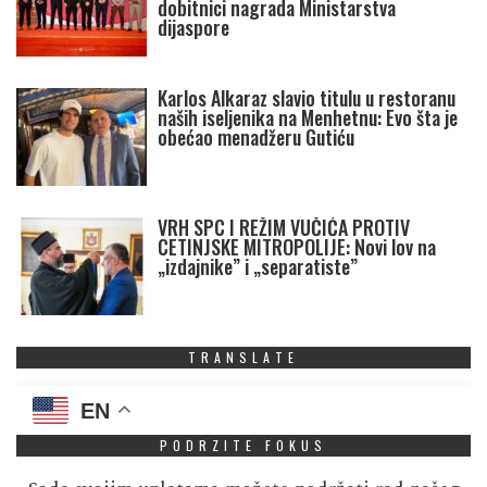
dobitnici nagrada Ministarstva
dijaspore
Karlos Alkaraz slavio titulu u restoranu
naših iseljenika na Menhetnu: Evo šta je
obećao menadžeru Gutiću
VRH SPC I REŽIM VUČIĆA PROTIV
CETINJSKE MITROPOLIJE: Novi lov na
„izdajnike” i „separatiste”
TRANSLATE
EN
PODRZITE FOKUS