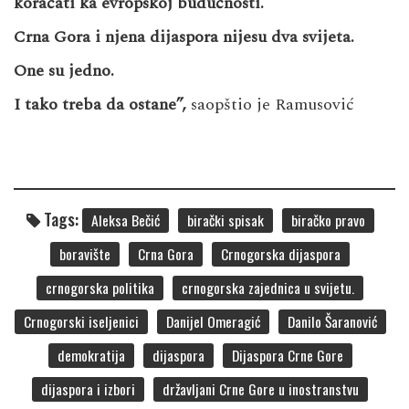
koračati ka evropskoj budućnosti.
Crna Gora i njena dijaspora nijesu dva svijeta.
One su jedno.
I tako treba da ostane”,
saopštio je Ramusović
Tags:
Aleksa Bečić
birački spisak
biračko pravo
boravište
Crna Gora
Crnogorska dijaspora
crnogorska politika
crnogorska zajednica u svijetu.
Crnogorski iseljenici
Danijel Omeragić
Danilo Šaranović
demokratija
dijaspora
Dijaspora Crne Gore
dijaspora i izbori
državljani Crne Gore u inostranstvu