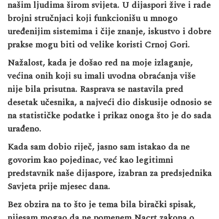
našim ljudima širom svijeta. U dijaspori žive i rade
brojni stručnjaci koji funkcionišu u mnogo
uređenijim sistemima i čije znanje, iskustvo i dobre
prakse mogu biti od velike koristi Crnoj Gori.
Nažalost, kada je došao red na moje izlaganje,
većina onih koji su imali uvodna obraćanja više
nije bila prisutna. Rasprava se nastavila pred
desetak učesnika, a najveći dio diskusije odnosio se
na statističke podatke i prikaz onoga što je do sada
urađeno.
Kada sam dobio riječ, jasno sam istakao da ne
govorim kao pojedinac, već kao legitimni
predstavnik naše dijaspore, izabran za predsjednika
Savjeta prije mjesec dana.
Bez obzira na to što je tema bila birački spisak,
nijesam mogao da ne pomenem Nacrt zakona o