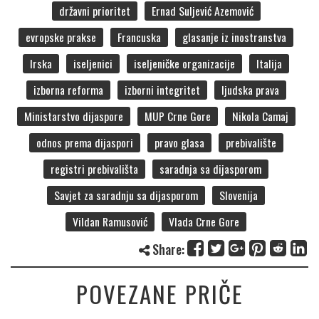
državni prioritet
Ernad Suljević Azemović
evropske prakse
Francuska
glasanje iz inostranstva
Irska
iseljenici
iseljeničke organizacije
Italija
izborna reforma
izborni integritet
ljudska prava
Ministarstvo dijaspore
MUP Crne Gore
Nikola Camaj
odnos prema dijaspori
pravo glasa
prebivalište
registri prebivališta
saradnja sa dijasporom
Savjet za saradnju sa dijasporom
Slovenija
Vildan Ramusović
Vlada Crne Gore
Share:
POVEZANE PRIČE