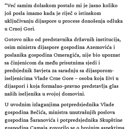
“Već samim dolaskom postalo mi je jasno koliko
još posla imamo kada je riječ o istinskom
uključivanju dijaspore u procese donošenja odluka
u Crnoj Gori.
Gotovo niko od predstavnika državnih institucija,
osim ministra dijaspore gospodina Azemovića i
poslanika gospodina Omeragića, nije bio upoznat
sa činjenicom da među prisutnima sjedi i
predsjednik Savjeta za saradnju sa dijasporom-
iseljenicima Vlade Crne Gore – osoba koja živi u
dijaspori i koja formalno-pravno predstavlja glas
naših iseljenika u svojoj domovini.
U uvodnim izlaganjima potpredsjednika Vlade
gospodina Bečića, ministra unutrašnjih poslova
gospodina Šaranovića i potpredsjednika Skupštine
gospodina Camaja govorilo se o brojnim aspektima