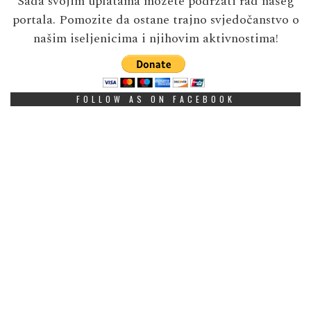
Sada svojim uplatama možete podržati rad našeg
portala. Pomozite da ostane trajno svjedočanstvo o
našim iseljenicima i njihovim aktivnostima!
FOLLOW AS ON FACEBOOK