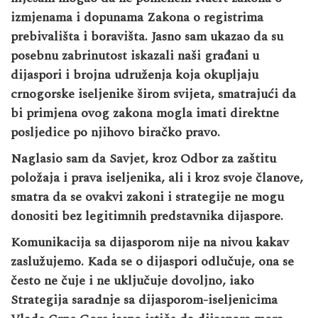
izmjenama i dopunama Zakona o registrima
prebivališta i boravišta. Jasno sam ukazao da su
posebnu zabrinutost iskazali naši građani u
dijaspori i brojna udruženja koja okupljaju
crnogorske iseljenike širom svijeta, smatrajući da
bi primjena ovog zakona mogla imati direktne
posljedice po njihovo biračko pravo.
Naglasio sam da Savjet, kroz Odbor za zaštitu
položaja i prava iseljenika, ali i kroz svoje članove,
smatra da se ovakvi zakoni i strategije ne mogu
donositi bez legitimnih predstavnika dijaspore.
Komunikacija sa dijasporom nije na nivou kakav
zaslužujemo. Kada se o dijaspori odlučuje, ona se
često ne čuje i ne uključuje dovoljno, iako
Strategija saradnje sa dijasporom-iseljenicima