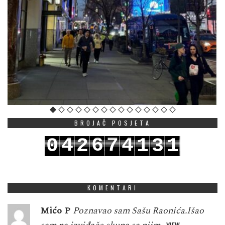
BROJAČ POSJETA
4
6
7
4
0
2
1
3
1
5
7
8
5
1
3
2
4
2
KOMENTARI
Mićo P
Poznavao sam Sašu Raonića.Išao
VIEW