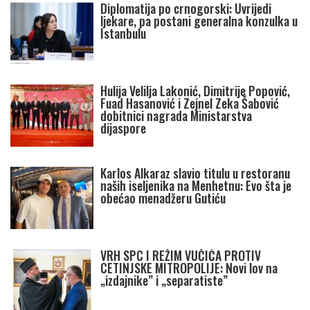
Diplomatija po crnogorski: Uvrijedi
ljekare, pa postani generalna konzulka u
Istanbulu
Hulija Velilja Lakonić, Dimitrije Popović,
Fuad Hasanović i Zejnel Zeka Šabović
dobitnici nagrada Ministarstva
dijaspore
Karlos Alkaraz slavio titulu u restoranu
naših iseljenika na Menhetnu: Evo šta je
obećao menadžeru Gutiću
VRH SPC I REŽIM VUČIĆA PROTIV
CETINJSKE MITROPOLIJE: Novi lov na
„izdajnike” i „separatiste”