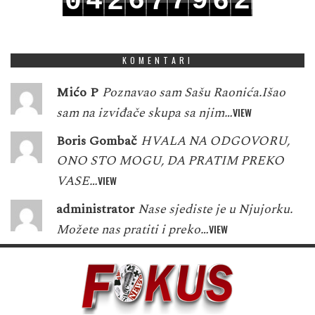
4
6
7
9
2
0
2
7
6
5
7
8
0
3
1
3
8
7
KOMENTARI
Mićo P
Poznavao sam Sašu Raonića.Išao
sam na izviđače skupa sa njim…
VIEW
Boris Gombač
HVALA NA ODGOVORU,
ONO STO MOGU, DA PRATIM PREKO
VASE…
VIEW
administrator
Nase sjediste je u Njujorku.
Možete nas pratiti i preko…
VIEW