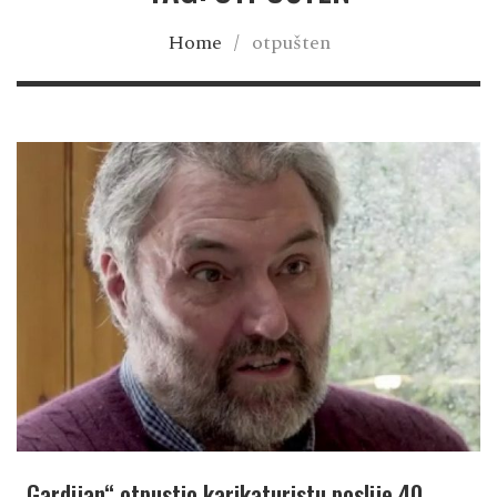
Home
/
otpušten
„Gardijan“ otpustio karikaturistu poslije 40