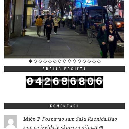
BROJAČ POSJETA
6
0
4
2
6
8
6
8
0
7
1
5
3
7
9
7
9
1
KOMENTARI
Mićo P
Poznavao sam Sašu Raonića.Išao
sam na izviđače skupa sa njim…
VIEW