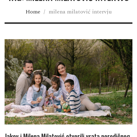
Home
/
milena milatović intervju
Jakov i Milena Milatović otvorili vrata porodičnog