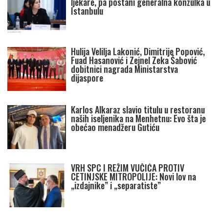
ljekare, pa postani generalna konzulka u
Istanbulu
Hulija Velilja Lakonić, Dimitrije Popović,
Fuad Hasanović i Zejnel Zeka Šabović
dobitnici nagrada Ministarstva
dijaspore
Karlos Alkaraz slavio titulu u restoranu
naših iseljenika na Menhetnu: Evo šta je
obećao menadžeru Gutiću
VRH SPC I REŽIM VUČIĆA PROTIV
CETINJSKE MITROPOLIJE: Novi lov na
„izdajnike” i „separatiste”