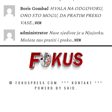
Boris Gombač
HVALA NA ODGOVORU,
ONO STO MOGU, DA PRATIM PREKO
VASE…
VIEW
administrator
Nase sjediste je u Njujorku.
Možete nas pratiti i preko…
VIEW
© FOKUSPRESS.COM. ***
KONTAKT
***
POWERD BY SHID.