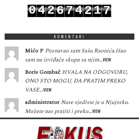
0
4
2
4
1
6
7
2
7
1
5
3
5
2
7
8
3
8
KOMENTARI
Mićo P
Poznavao sam Sašu Raonića.Išao
sam na izviđače skupa sa njim…
VIEW
Boris Gombač
HVALA NA ODGOVORU,
ONO STO MOGU, DA PRATIM PREKO
VASE…
VIEW
administrator
Nase sjediste je u Njujorku.
Možete nas pratiti i preko…
VIEW