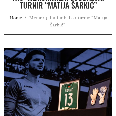
TURNIR “MATIJA ŠARKIĆ”
Home
/
Memorijalni fudbalski turnir "Matija
Šarkić"