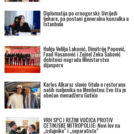
Diplomatija po crnogorski: Uvrijedi
ljekare, pa postani generalna konzulka u
Istanbulu
Hulija Velilja Lakonić, Dimitrije Popović,
Fuad Hasanović i Zejnel Zeka Šabović
dobitnici nagrada Ministarstva
dijaspore
Karlos Alkaraz slavio titulu u restoranu
naših iseljenika na Menhetnu: Evo šta je
obećao menadžeru Gutiću
VRH SPC I REŽIM VUČIĆA PROTIV
CETINJSKE MITROPOLIJE: Novi lov na
„izdajnike” i „separatiste”