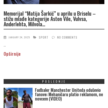
Memorijal “Matija Šarkić” u aprilu u Briselu –
stižu mlađe kategorije Aston Vile, Vulvsa,
Anderlehta, Milvola…
SPORT
NO COMMENTS
JANUARY 24, 2025
...
Opširnije
POSLEDNJE
Fudbaler Manchester Uniteda oduševio
fanove: Mehaničaru platio reklamom, ne
novcem (VIDEO)