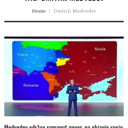
Home
/
Dmitrij Medvedev
Medvedev održao sumanut govor, pa objavio svoju