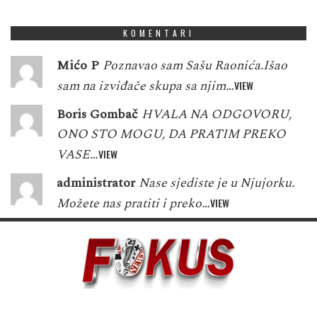
8
1
9
6
1
5
3
3
7
KOMENTARI
Mićo P
Poznavao sam Sašu Raonića.Išao
sam na izviđače skupa sa njim…
VIEW
Boris Gombač
HVALA NA ODGOVORU,
ONO STO MOGU, DA PRATIM PREKO
VASE…
VIEW
administrator
Nase sjediste je u Njujorku.
Možete nas pratiti i preko…
VIEW