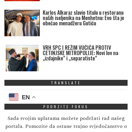
Karlos Alkaraz slavio titulu u restoranu
naših iseljenika na Menhetnu: Evo šta je
obećao menadžeru Gutiću
VRH SPC I REŽIM VUČIĆA PROTIV
CETINJSKE MITROPOLIJE: Novi lov na
„izdajnike” i „separatiste”
TRANSLATE
EN
PODRZITE FOKUS
Sada svojim uplatama možete podržati rad našeg
portala. Pomozite da ostane trajno svjedočanstvo o