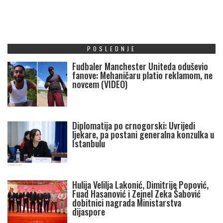
POSLEDNJE
Fudbaler Manchester Uniteda oduševio
fanove: Mehaničaru platio reklamom, ne
novcem (VIDEO)
Diplomatija po crnogorski: Uvrijedi
ljekare, pa postani generalna konzulka u
Istanbulu
Hulija Velilja Lakonić, Dimitrije Popović,
Fuad Hasanović i Zejnel Zeka Šabović
dobitnici nagrada Ministarstva
dijaspore