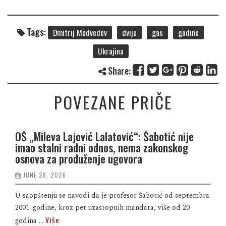
Tags:
Dmitrij Medvedev
dvije
gas
godine
Ukrajina
Share:
POVEZANE PRIČE
OŠ „Mileva Lajović Lalatović“: Šabotić nije
imao stalni radni odnos, nema zakonskog
osnova za produženje ugovora
JUNE 28, 2026
U saopštenju se navodi da je profesor Šabotić od septembra
2001. godine, kroz pet uzastopnih mandata, više od 20
Više
godina ...