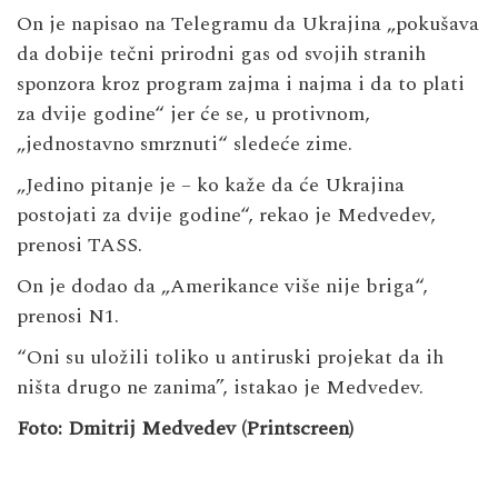
On je napisao na Telegramu da Ukrajina „pokušava
da dobije tečni prirodni gas od svojih stranih
sponzora kroz program zajma i najma i da to plati
za dvije godine“ jer će se, u protivnom,
„jednostavno smrznuti“ sledeće zime.
„Jedino pitanje je – ko kaže da će Ukrajina
postojati za dvije godine“, rekao je Medvedev,
prenosi TASS.
On je dodao da „Amerikance više nije briga“,
prenosi N1.
“Oni su uložili toliko u antiruski projekat da ih
ništa drugo ne zanima”, istakao je Medvedev.
Foto: Dmitrij Medvedev (Printscreen)