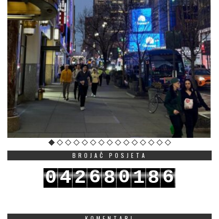
BROJAČ POSJETA
6
0
6
0
4
2
8
1
8
7
1
7
1
5
3
9
2
9
KOMENTARI