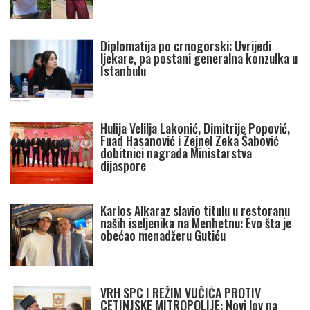
Diplomatija po crnogorski: Uvrijedi
ljekare, pa postani generalna konzulka u
Istanbulu
Hulija Velilja Lakonić, Dimitrije Popović,
Fuad Hasanović i Zejnel Zeka Šabović
dobitnici nagrada Ministarstva
dijaspore
Karlos Alkaraz slavio titulu u restoranu
naših iseljenika na Menhetnu: Evo šta je
obećao menadžeru Gutiću
VRH SPC I REŽIM VUČIĆA PROTIV
CETINJSKE MITROPOLIJE: Novi lov na