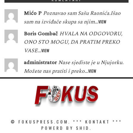
Mićo P
Poznavao sam Sašu Raonića.Išao
sam na izviđače skupa sa njim…
VIEW
Boris Gombač
HVALA NA ODGOVORU,
ONO STO MOGU, DA PRATIM PREKO
VASE…
VIEW
administrator
Nase sjediste je u Njujorku.
Možete nas pratiti i preko…
VIEW
© FOKUSPRESS.COM. ***
KONTAKT
***
POWERD BY SHID.