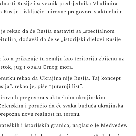
dnosti Rusije i saveznik predsjednika Vladimira
o Rusije i isključio mirovne pregovore s aktuelnim
 rekao da će Rusija nastaviti sa „specijalnom
ulira, dodavši da će se „istorijski djelovi Rusije
oja prikazuje tu zemlju kao teritoriju zbijenu uz
istok, jug i obalu Crnog mora.
enutku rekao da Ukrajina nije Rusija. Taj koncept
ja“, rekao je, piše “Jutarnji list”.
 mirovnih pregovora s aktuelnim ukrajinskim
elenskim i poručio da će svaka buduća ukrajinska
prepozna novu realnost na terenu.
rateških i istorijskih granica, naglasio je Medvedev.