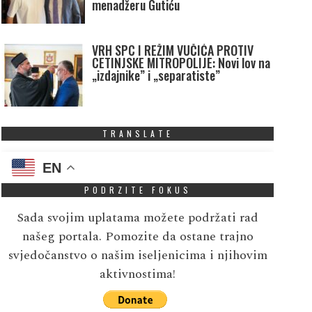
menadžeru Gutiću
VRH SPC I REŽIM VUČIĆA PROTIV
CETINJSKE MITROPOLIJE: Novi lov na
„izdajnike” i „separatiste”
TRANSLATE
EN
PODRZITE FOKUS
Sada svojim uplatama možete podržati rad
našeg portala. Pomozite da ostane trajno
svjedočanstvo o našim iseljenicima i njihovim
aktivnostima!