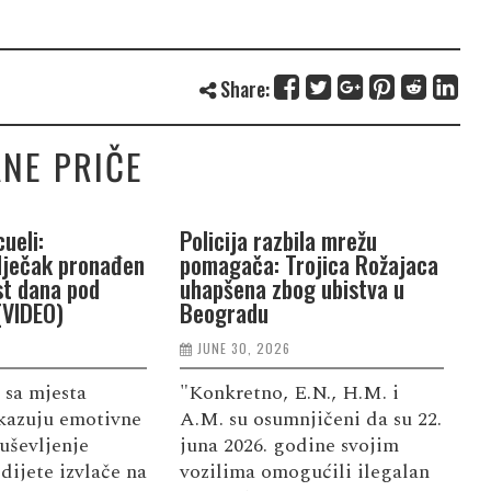
Share:
NE PRIČE
ueli:
Policija razbila mrežu
P
dječak pronađen
pomagača: Trojica Rožajaca
G
st dana pod
uhapšena zbog ubistva u
n
(VIDEO)
Beogradu
j
JUNE 30, 2026
 sa mjesta
"Konkretno, E.N., H.M. i
S
kazuju emotivne
A.M. su osumnjičeni da su 22.
d
uševljenje
juna 2026. godine svojim
u
dijete izvlače na
vozilima omogućili ilegalan
f