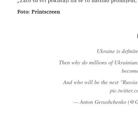
„Zato su svi pokušaji da se to nasilno promijeni, 
Foto: Printscreen
Ukraine is definit
Then why do millions of Ukrainians 
become
And who will be the next "Russia
pic.twitter
— Anton Gerashchenko (@G