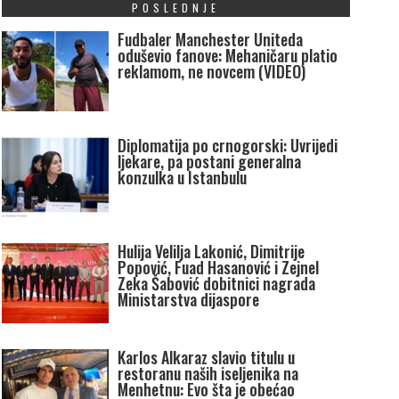
POSLEDNJE
Fudbaler Manchester Uniteda
oduševio fanove: Mehaničaru platio
reklamom, ne novcem (VIDEO)
Diplomatija po crnogorski: Uvrijedi
ljekare, pa postani generalna
konzulka u Istanbulu
Hulija Velilja Lakonić, Dimitrije
Popović, Fuad Hasanović i Zejnel
Zeka Šabović dobitnici nagrada
Ministarstva dijaspore
Karlos Alkaraz slavio titulu u
restoranu naših iseljenika na
Menhetnu: Evo šta je obećao