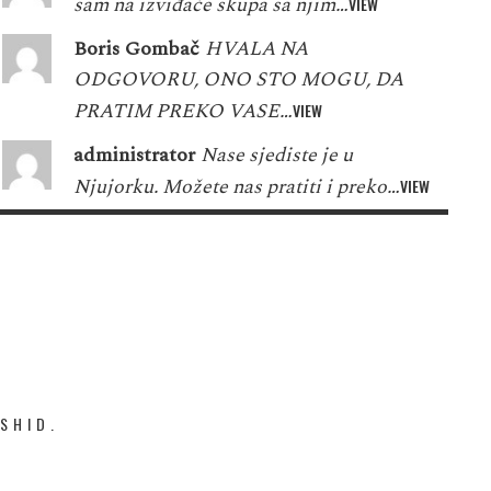
sam na izviđače skupa sa njim…
VIEW
Boris Gombač
HVALA NA
ODGOVORU, ONO STO MOGU, DA
PRATIM PREKO VASE…
VIEW
administrator
Nase sjediste je u
Njujorku. Možete nas pratiti i preko…
VIEW
SHID.