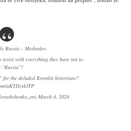
da se žive odsijeku, osuđeni na propast“, ​​dodao je.
ely Russia – Medvedev.
resist with everything they have not to
 "Russia"?
" for the deluded Kremlin historians?
.com/aKTDzskJTP
erashchenko_en)
March 4, 2024