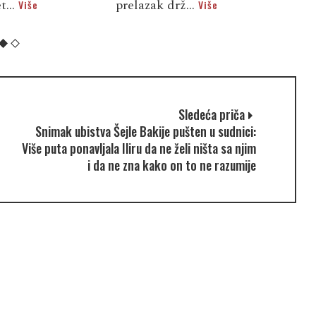
t...
prelazak drž...
d
Više
Više
Sledeća priča
Snimak ubistva Šejle Bakije pušten u sudnici:
Više puta ponavljala Iliru da ne želi ništa sa njim
i da ne zna kako on to ne razumije