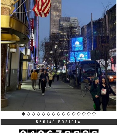
ut u EU kao povratak na
OŠ „Mileva Lajović
azimestan: Mandić
Lalatović“: Šabotić nij
astavlja da “čisti” državne
stalni radni odnos, ne
ubileje od njihove suštine
zakonskog osnova za
produženje ugovora
JUNE 30, 2026
JUNE 28, 2026
agovornici “Vijesti” ukazuju
U saopštenju se navodi
a, dok identitetski simboli
profesor Šabotić od
 Crnoj Gori više ne
BROJAČ POSJETA
septembra 2001. godine
unkcionišu kao znakovi