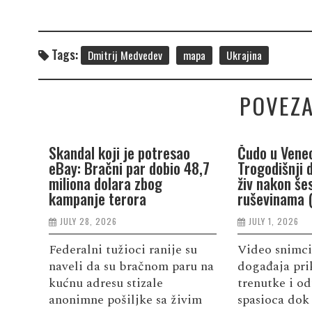
Tags:
Dmitrij Medvedev
mapa
Ukrajina
POVEZA
Skandal koji je potresao
Čudo u Venec
eBay: Bračni par dobio 48,7
Trogodišnji 
miliona dolara zbog
živ nakon še
kampanje terora
ruševinama 
JULY 28, 2026
JULY 1, 2026
Federalni tužioci ranije su
Video snimci
naveli da su bračnom paru na
događaja pri
kućnu adresu stizale
trenutke i od
anonimne pošiljke sa živim
spasioca dok 