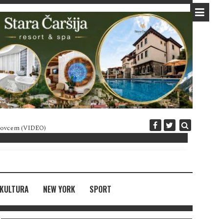
 novcem (VIDEO)
Diplomatija po crnogorski
KULTURA
NEW YORK
SPORT