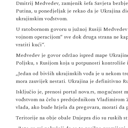
Dmitrij Medvedev, zamjenik šefa Savjeta bezbje
Putina, u ponedjeljak je rekao da je Ukrajina di
ukrajinskim vođstvom.
U ratobornom govoru u južnoj Rusiji Medvedev je
vojnom operacijom“ sve dok druga strana ne kapit
vratiti kući“.
Medvedev je govor održao ispred mape Ukrajine k
Poljsku, s Rusijom koja u potpunosti kontroliše 
„Jedan od bivših ukrajinskih vođa je u nekom tr
mora zauvijek nestati. Ukrajina je definitivno Rusi
Isključio je, prenosi portal nova.rs, mogućnost
vođstvom na čelu s predsjednikom Vladimirom Z
vlada, ako bude htjela da pregovara, morati da 
Teritorije na obje obale Dnjepra dio su ruskih st