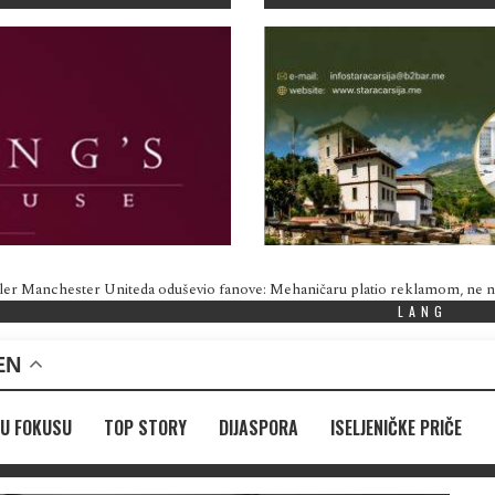
ler Manchester Uniteda oduševio fanove: Mehaničaru platio reklamom, ne
LANG
EN
U FOKUSU
TOP STORY
DIJASPORA
ISELJENIČKE PRIČE