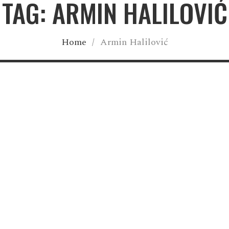
TAG: ARMIN HALILOVIĆ
Home
/
Armin Halilović