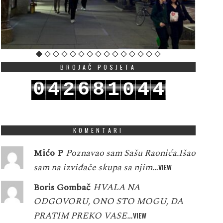
BROJAČ POSJETA
0
6
8
4
2
1
0
4
4
1
7
9
5
3
2
1
5
5
KOMENTARI
Mićo P
Poznavao sam Sašu Raonića.Išao
sam na izviđače skupa sa njim…
VIEW
Boris Gombač
HVALA NA
ODGOVORU, ONO STO MOGU, DA
PRATIM PREKO VASE…
VIEW