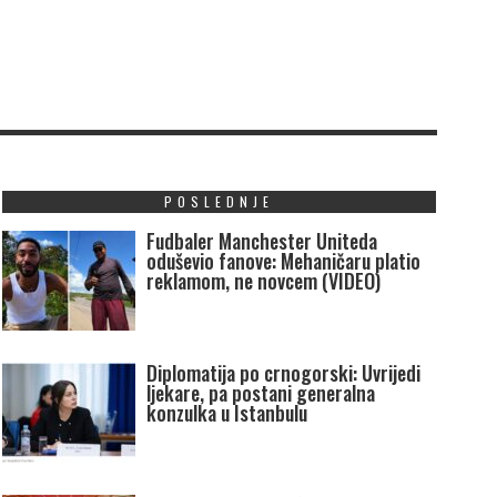
POSLEDNJE
Fudbaler Manchester Uniteda
oduševio fanove: Mehaničaru platio
reklamom, ne novcem (VIDEO)
Diplomatija po crnogorski: Uvrijedi
ljekare, pa postani generalna
konzulka u Istanbulu