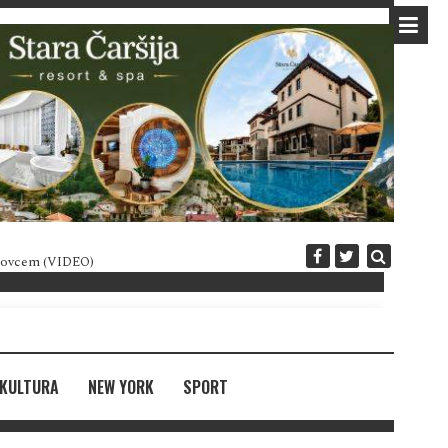
 novcem (VIDEO)
Diplomatija po crnogorski
KULTURA
NEW YORK
SPORT