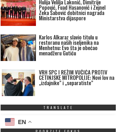
Hulija Velilja Lakonić, Dimitrije
Popović, Fuad Hasanović i Zejnel
Zeka Šabović dobitnici nagrada
Ministarstva dijaspore
Karlos Alkaraz slavio titulu u
restoranu naših iseljenika na
Menhetnu: Evo šta je obećao
menadžeru Gutiću
VRH SPC I REŽIM VUČIĆA PROTIV
CETINJSKE MITROPOLIJE: Novi lov na
„izdajnike” i „separatiste”
TRANSLATE
EN
PODRZITE FOKUS