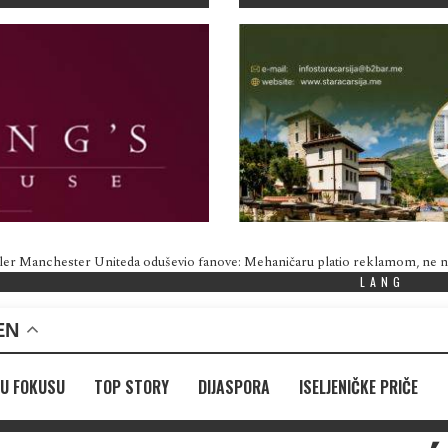
ler Manchester Uniteda oduševio fanove: Mehaničaru platio reklamom, ne
LANG
EN
U FOKUSU
TOP STORY
DIJASPORA
ISELJENIČKE PRIČE