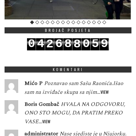
BROJAČ POSJETA
0
4
6
8
0
5
9
2
8
1
5
7
9
1
6
0
3
9
KOMENTARI
Mićo P
Poznavao sam Sašu Raonića.Išao
sam na izviđače skupa sa njim…
VIEW
Boris Gombač
HVALA NA ODGOVORU,
ONO STO MOGU, DA PRATIM PREKO
VASE…
VIEW
administrator
Nase sjediste je u Njujorku.