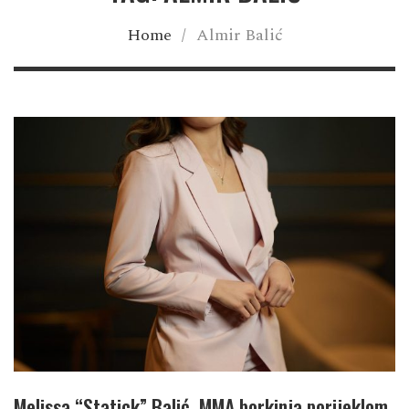
Home
/
Almir Balić
Melissa “Statick” Balić, MMA borkinja porijeklom