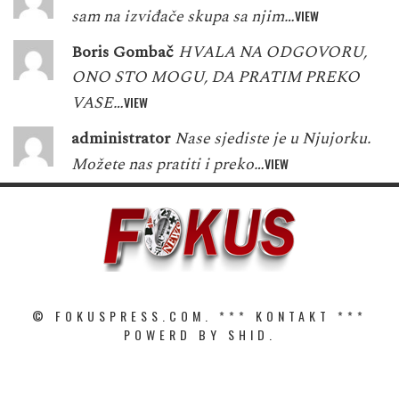
sam na izviđače skupa sa njim…
VIEW
Boris Gombač
HVALA NA ODGOVORU,
ONO STO MOGU, DA PRATIM PREKO
VASE…
VIEW
administrator
Nase sjediste je u Njujorku.
Možete nas pratiti i preko…
VIEW
© FOKUSPRESS.COM. ***
KONTAKT
***
POWERD BY SHID.