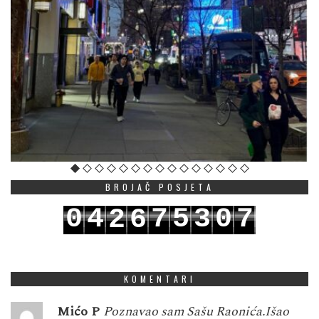
BROJAČ POSJETA
0
4
7
5
3
0
7
2
6
1
5
8
6
4
1
8
3
7
KOMENTARI
Mićo P
Poznavao sam Sašu Raonića.Išao