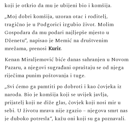
koji je otkrio da mu je ubijeni bio i komšija.
„Moj dobri komšija, uzoran otac i roditelj,
tragično je u Podgorici izgubio život. Molim
Gospodara da mu podari najljepše mjesto u
Dženetu“, napisao je Memić na društvenim
mrežama, prenosi
Kurir.
Kenan Miraljemović biće danas sahranjen u Novom
Pazaru, a njegovi sugrađani opraštaju se od njega
riječima punim poštovanja i tuge.
„Svi ćemo ga pamtiti po dobroti i kao čovjeka iz
naroda. Bio je komšija koji se uvijek javlja,
prijatelj koji ne diže glas, čovjek koji nosi mir u
sebi. U životu mrava nije zgazio – njegova smrt nas
je duboko potresla“, kažu oni koji su ga poznavali.