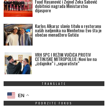
Fuad Hasanović i Zejnel Zeka Šabović
dobitnici nagrada Ministarstva
dijaspore
Karlos Alkaraz slavio titulu u restoranu
naših iseljenika na Menhetnu: Evo šta je
obećao menadžeru Gutiću
VRH SPC I REŽIM VUČIĆA PROTIV
CETINJSKE MITROPOLIJE: Novi lov na
„izdajnike” i „separatiste”
TRANSLATE
EN
PODRZITE FOKUS