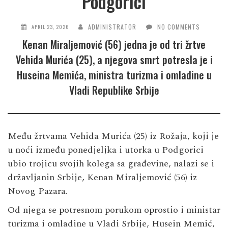
Podgorici
ADMINISTRATOR
NO COMMENTS
APRIL 23, 2026
Kenan Miraljemović (56) jedna je od tri žrtve
Vehida Murića (25), a njegova smrt potresla je i
Huseina Memića, ministra turizma i omladine u
Vladi Republike Srbije
Među žrtvama Vehida Murića (25) iz Rožaja, koji je
u noći između ponedjeljka i utorka u Podgorici
ubio trojicu svojih kolega sa građevine, nalazi se i
državljanin Srbije, Kenan Miraljemović (56) iz
Novog Pazara.
Od njega se potresnom porukom oprostio i ministar
turizma i omladine u Vladi Srbije,
Husein Memić
,