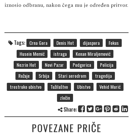
iznosio odbranu, nakon čega mu je određen pritvor.
Tags:
Crna Gora
Denis Hot
dijaspora
Fokus
Husein Memić
istraga
Kenan Miraljemović
Nezrin Hot
Novi Pazar
Podgorica
Policija
Rožaje
Srbija
Stari aerodrom
tragedija
trostruko ubistvo
Tužilaštvo
Ubistvo
Vehid Murić
zločin
Share:
POVEZANE PRIČE