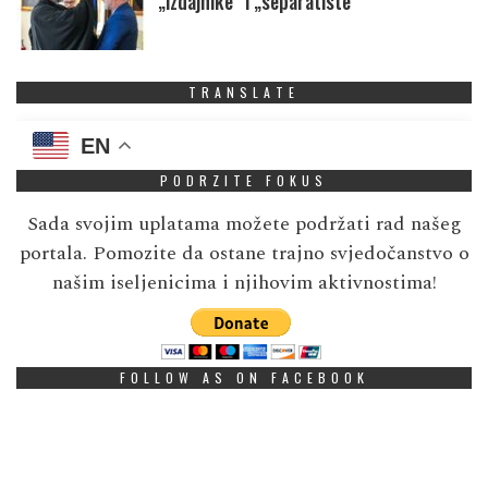
„izdajnike” i „separatiste”
TRANSLATE
EN
PODRZITE FOKUS
Sada svojim uplatama možete podržati rad našeg
portala. Pomozite da ostane trajno svjedočanstvo o
našim iseljenicima i njihovim aktivnostima!
FOLLOW AS ON FACEBOOK