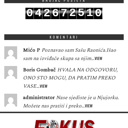
BROJAČ POSJETA
2
5
1
0
4
2
6
7
0
3
6
2
1
5
3
7
8
1
KOMENTARI
Mićo P
Poznavao sam Sašu Raonića.Išao
sam na izviđače skupa sa njim…
VIEW
Boris Gombač
HVALA NA ODGOVORU,
ONO STO MOGU, DA PRATIM PREKO
VASE…
VIEW
administrator
Nase sjediste je u Njujorku.
Možete nas pratiti i preko…
VIEW