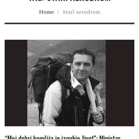
Home
/
Stari aerodrom
“Moj dobri komšija je izgubio život”: Ministar