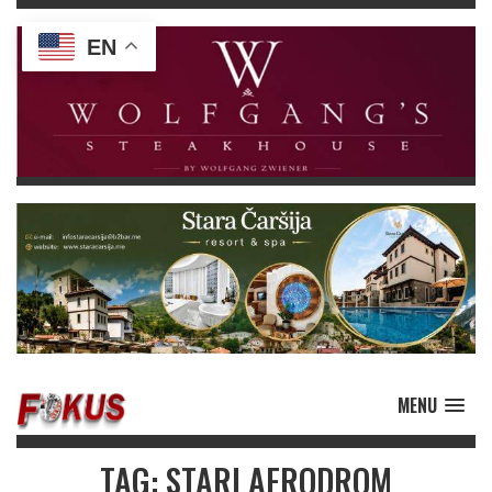
EN
MENU
TAG: STARI AERODROM