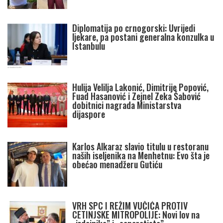
Diplomatija po crnogorski: Uvrijedi
ljekare, pa postani generalna konzulka u
Istanbulu
Hulija Velilja Lakonić, Dimitrije Popović,
Fuad Hasanović i Zejnel Zeka Šabović
dobitnici nagrada Ministarstva
dijaspore
Karlos Alkaraz slavio titulu u restoranu
naših iseljenika na Menhetnu: Evo šta je
obećao menadžeru Gutiću
VRH SPC I REŽIM VUČIĆA PROTIV
CETINJSKE MITROPOLIJE: Novi lov na