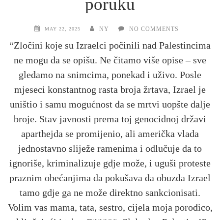
poruku
NY
NO COMMENTS
MAY 22, 2025
“Zločini koje su Izraelci počinili nad Palestincima
ne mogu da se opišu. Ne čitamo više opise – sve
gledamo na snimcima, ponekad i uživo. Posle
mjeseci konstantnog rasta broja žrtava, Izrael je
uništio i samu mogućnost da se mrtvi uopšte dalje
broje. Stav javnosti prema toj genocidnoj državi
aparthejda se promijenio, ali američka vlada
jednostavno sliježe ramenima i odlučuje da to
ignoriše, kriminalizuje gdje može, i uguši proteste
praznim obećanjima da pokušava da obuzda Izrael
tamo gdje ga ne može direktno sankcionisati.
Volim vas mama, tata, sestro, cijela moja porodico,