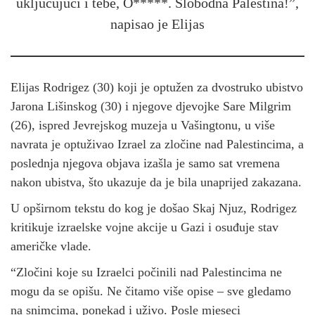
uključujući i tebe, O*****. Slobodna Palestina!”,
napisao je Elijas
Elijas Rodrigez (30) koji je optužen za dvostruko ubistvo
Jarona Lišinskog (30) i njegove djevojke Sare Milgrim
(26), ispred Jevrejskog muzeja u Vašingtonu, u više
navrata je optuživao Izrael za zločine nad Palestincima, a
poslednja njegova objava izašla je samo sat vremena
nakon ubistva, što ukazuje da je bila unaprijed zakazana.
U opširnom tekstu do kog je došao Skaj Njuz, Rodrigez
kritikuje izraelske vojne akcije u Gazi i osuđuje stav
američke vlade.
“Zločini koje su Izraelci počinili nad Palestincima ne
mogu da se opišu. Ne čitamo više opise – sve gledamo
na snimcima, ponekad i uživo. Posle mjeseci