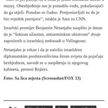
muzej. Obezbjeđenje mu je ponudilo vodu, pokušavajući
da ga utješi. Ponašao se čudno. Pretpostavljali su da je
bio svjedok pucnjave”, istakla je Sara za CNN.
Izraelski premijer Benjamin Netanjahu saopštio je danas
da je “šokiran užasnim, antisemitskim ubistvom” dvoje
zaposlenih u izraelskoj ambasadi u Vašingtonu.
Netanjahu je rekao i da je naložio izraelskim
diplomatskim predstavništvima širom svijeta da pojačaju
bezbjednost, navodi se u saopštenju iz njegovog
kabineta, prenosi Rojters.
Foto: Sa lica mjesta (Screenshot/FOX 13)