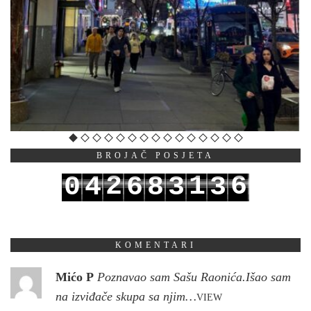
BROJAČ POSJETA
2
1
6
0
4
6
8
3
3
3
2
7
1
5
7
9
4
4
KOMENTARI
Mićo P
Poznavao sam Sašu Raonića.Išao sam
na izviđače skupa sa njim…
VIEW