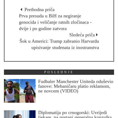
Prethodna priča
Prva presuda u BiH za negiranje
genocida i veličanje ratnih zločinaca -
dvije i po godine zatvora
Sledeća priča
Šok u Americi: Tramp zabranio Harvardu
upisivanje studenata iz inostranstva
POSLEDNJE
Fudbaler Manchester Uniteda oduševio
fanove: Mehaničaru platio reklamom,
ne novcem (VIDEO)
Diplomatija po crnogorski: Uvrijedi
ljekare, pa postani generalna konzulka