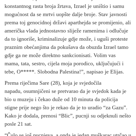
konstantnog rasta broja žrtava, Izrael je uništio i samu
mogućnost da se mrtvi uopšte dalje broje. Stav javnosti
prema toj genocidnoj državi aparthejda se promijenio, ali
američka vlada jednostavno sliježe ramenima i odlučuje
da to ignoriše, kriminalizuje gdje može, i uguši proteste
praznim obećanjima da pokušava da obuzda Izrael tamo
gdje ga ne može direktno sankcionisati. Volim vas
mama, tata, sestro, cijela moja porodico, uključujući i
tebe, O*****. Slobodna Palestina!”, napisao je Elijas.
Prema riječima Sare (28), koja je svjedočila
napadu, osumnjičeni se pretvarao da je svjedok kada je
bio u muzeju i čekao duže od 10 minuta da policija
stigne prije nego što je rekao da je to uradio “za Gazu”.
Kako je dodala, prenosi “Blic”, pucnji su odjeknuli nešto
posle 21 sat.
“Čulo se još pucnjeva, a onda je jedan muškarac utrčao u