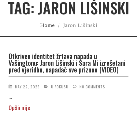
TAG: JARON LIŠINSKI
Home
/
Jaron Lišinski
Otkriven identitet žrtava napada u
Vašingtonu: Jaron Lišinski i Sara Mi izrešetani
pred vjeridbu, napadač sve priznao (VIDEO)
MAY 22, 2025
U FOKUSU
NO COMMENTS
...
Opširnije