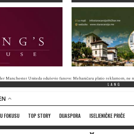
ler Manchester Uniteda oduševio fanove: Mehaničaru platio reklamom, ne
LANG
EN
U FOKUSU
TOP STORY
DIJASPORA
ISELJENIČKE PRIČE