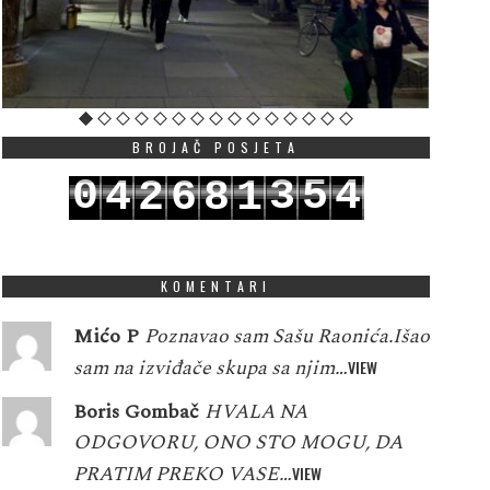
BROJAČ POSJETA
0
3
5
4
4
2
6
8
1
1
4
6
5
5
3
7
9
2
KOMENTARI
Mićo P
Poznavao sam Sašu Raonića.Išao
sam na izviđače skupa sa njim…
VIEW
Boris Gombač
HVALA NA
ODGOVORU, ONO STO MOGU, DA
PRATIM PREKO VASE…
VIEW