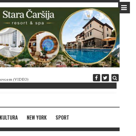
 novcem (VIDEO)
Diplomatija po crnogorski
KULTURA
NEW YORK
SPORT