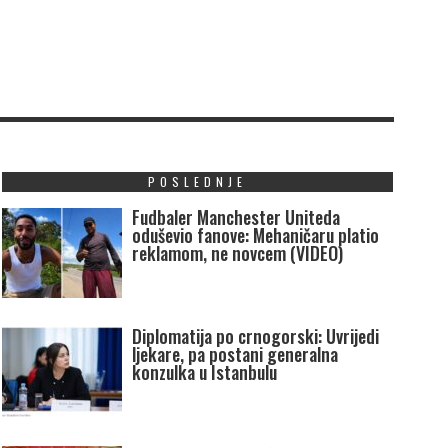
POSLEDNJE
Fudbaler Manchester Uniteda
oduševio fanove: Mehaničaru platio
reklamom, ne novcem (VIDEO)
Diplomatija po crnogorski: Uvrijedi
ljekare, pa postani generalna
konzulka u Istanbulu