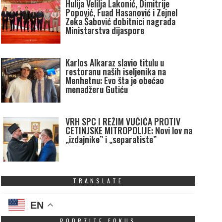
Hulija Velilja Lakonić, Dimitrije
Popović, Fuad Hasanović i Zejnel
Zeka Šabović dobitnici nagrada
Ministarstva dijaspore
Karlos Alkaraz slavio titulu u
restoranu naših iseljenika na
Menhetnu: Evo šta je obećao
menadžeru Gutiću
VRH SPC I REŽIM VUČIĆA PROTIV
CETINJSKE MITROPOLIJE: Novi lov na
„izdajnike” i „separatiste”
TRANSLATE
EN
PODRZITE FOKUS